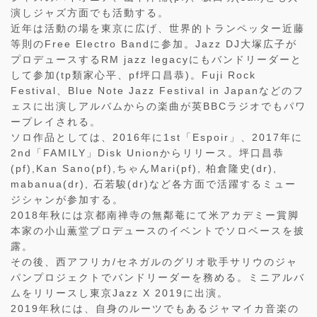
演しジャズ方面でも活動する。
近年は活動の場を東京に広げ、世界的トランペッター近藤
等則のFree Electro Bandに参加。Jazz DJ大塚広子が
プロデュースするRM jazz legacyにもバンドリーダーと
して参加(tp類家心平、pf坪口昌恭)。Fuji Rock
Festival、Blue Note Jazz Festival in Japanなどのフ
ェスに出演しアルバムからの楽曲が英BBCラジオでもパワ
ープレイされる。
ソロ作品としては、2016年に1st「Espoir」、2017年に
2nd「FAMILY」Disk Unionからリリース。坪口昌恭
(pf),Kan Sano(pf),ちゃんMari(pf), 柏倉隆史(dr),
mabanua(dr), 石若駿(dr)など各方面で活躍するミュー
ジシャンが参加する。
2018年秋には京都南禅寺の無鄰菴にて米アカデミー賞脚
本家の小山薫堂プロデュースのイベントでソロベースを披
露。
その後、西アフリカ/セネガルのグリオ歌手サリウのジャ
パンプロジェクトでバンドリーダーを務める。ミニアルバ
ムをリリースし東京Jazz X 2019に出演。
2019年秋には、自身のルーツでもあるジャマイカ音楽の