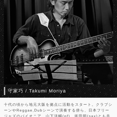
守家巧 / Takumi Moriya
十代の頃から地元大阪を拠点に活動をスタート。クラブシ
ーンやReggae,Dubシーンで演奏する傍ら、日本フリー
ジャズのパイオニア、山下洋輔(pf)、坂田明(sax)とも共