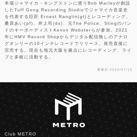
本場ジャマイカ・キングストンに渡りBob Marleyが創設
したTuff Gong Recording Studioでジャマイカ音楽史
を代表する巨匠 Ernest Ranglin(gt)とレコーディング。
桑原あい(pf)、井上司(ds)、元The Police、Stingのバン
ドのキーボーディストKevon Websterらが参加。2021
年にHMV Record Shopからデジタル配信無しのアナロ
グオンリーの10インチレコードでリリース。発売直後に
完売する。現在も地元大阪を拠点にレコーディング、ライ
ブと多岐に活動する。
更新日:2023/07/15
Club METRO