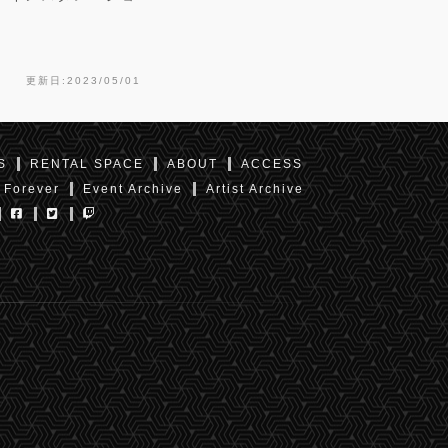
更新日:2023/05/01
S
RENTAL SPACE
ABOUT
ACCESS
 Forever
Event Archive
Artist Archive
東