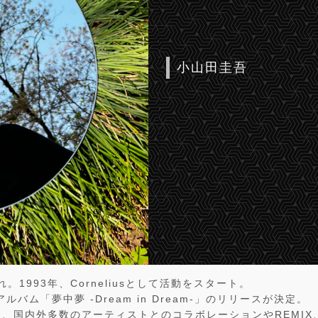
小山田圭吾
れ。1993年、Corneliusとして活動をスタート。
アルバム「夢中夢 -Dream in Dream-」のリリースが決定。
、国内外多数のアーティストとのコラボレーションやREMIX