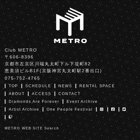
Club METRO
〒606-8396
京都市左京区川端丸太町下ル下堤町82
恵美須ビルB1F(京阪神宮丸太町駅2番出口)
075-752-4765
TOP
SCHEDULE
NEWS
RENTAL SPACE
ABOUT
ACCESS
CONTACT
Diamonds Are Forever
Event Archive
Artist Archive
One People Festival
METRO WEB SITE Search