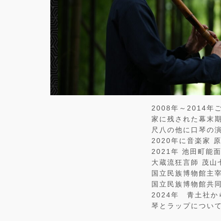
2008年～2014
家に残された幕末期
尺八の他に口琴の
2020年に音楽家 
2021年 池田町
大蔵流狂言師 茂山
国立民族博物館主宰”
国立民族博物館共
2024年 青土社
琴とラップについ