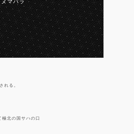
a ヌマバラ
用される。
て極北の国サハの口