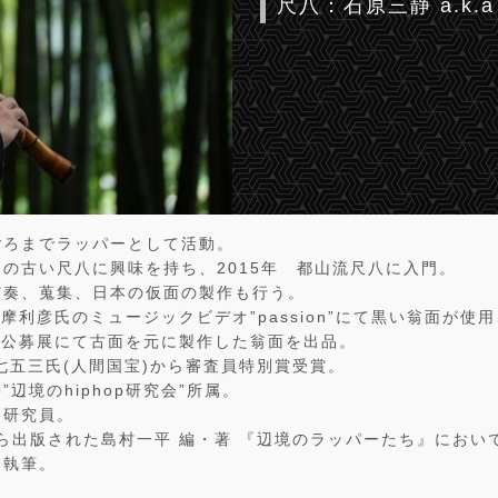
尺八：石原三静 a.k.
年ごろまでラッパーとして活動。
の古い尺八に興味を持ち、2015年 都山流尺八に入門。
演奏、蒐集、日本の仮面の製作も行う。
原摩利彦氏のミュージックビデオ”passion”にて黒い翁面が使
能面公募展にて古面を元に製作した翁面を出品。
七五三氏(人間国宝)から審査員特別賞受賞。
辺境のhiphop研究会”所属。
同研究員。
から出版された島村一平 編・著 『辺境のラッパーたち』におい
て執筆。