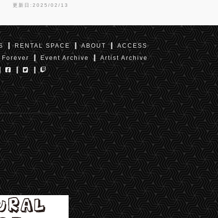
更新日:2025/02/13
S
RENTAL SPACE
ABOUT
ACCESS
 Forever
Event Archive
Artist Archive
東