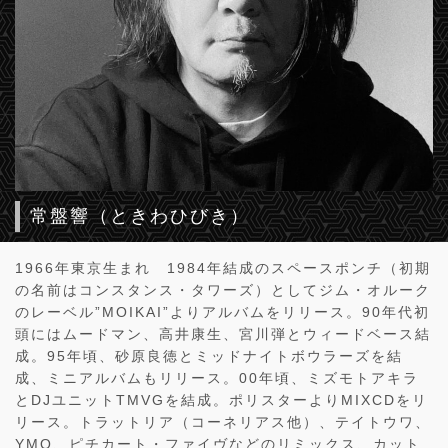
常盤響（ときわひびき）
1966年東京生まれ 1984年結成のスペースポンチ（初期
の名前はコンスタンス・タワーズ）としてジム・オルーク
のレーベル”MOIKAI”よりアルバムをリリース。90年代初
頭にはムードマン、高井康生、宮川弾とウィードベース結
成。95年頃、砂原良徳とミッドナイトボウラーズを結
成、ミニアルバムもリリース。00年頃、ミズモトアキラ
とDJユニットTMVGを結成。ポリスターよりMIXCDをリ
リース。トラットリア（コーネリアス他）、テイトウワ、
YMO、ピチカート・ファイヴなどのリミックス、カット