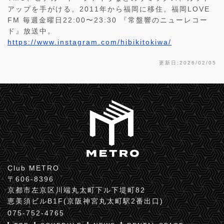
アップを手がける。2011年から福岡に移住。福岡LOVE
FM 毎週金曜日22:00〜23:30 『常盤響のニューレコー
ド』放送中。
https://www.instagram.com/hibikitokiwa/
更新日:2026/02/05
Club METRO
〒606-8396
京都市左京区川端丸太町下ル下堤町82
恵美須ビルB1F(京阪神宮丸太町駅2番出口)
075-752-4765