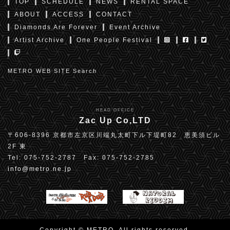
TOP
SCHEDULE
NEWS
RENTAL SPACE
ABOUT
ACCESS
CONTACT
Diamonds Are Forever
Event Archive
Artist Archive
One People Festival
METRO WEB SITE Search
HEAD OFFICE
Zac Up Co,LTD
〒606-8396 京都市左京区川端丸太町下ル下堤町82 恵美須ビル
2F 東
Tel: 075-752-2787 Fax: 075-752-2785
info@metro.ne.jp