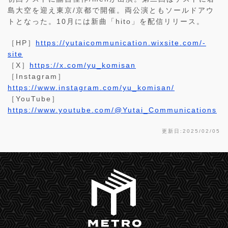
島大空を迎え東京/京都で開催。両公演ともソールドアウ
トとなった。10月には新曲「hito」を配信リリース。
［HP］
https://yutaicommunication.wixsite.com/-
site
［X］
https://x.com/yu_komisan
［Instagram］
https://www.instagram.com/yu_komisan/
［YouTube］
https://www.youtube.com/@Yutai_Communications
更新日:2025/02/05