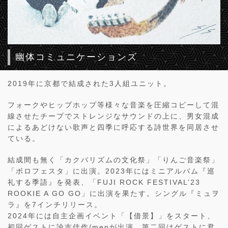
幽体コミュニケーションズ
2019年に京都で結成された3人組ユニット。
フォークやヒップホップ等様々な音楽を圧縮コピーして混
線させたチープでストレンジなサウンドの上に、男女混成
によるあどけない歌声と四季に呼応する詩世界を同居させ
ている。
結成間も無く「カクバリズムの文化祭」「りんご音楽祭」
「ボロフェスタ」に出演。2023年にはミニアルバム『巡
礼する季語』を発表、「FUJI ROCK FESTIVAL’23
ROOKIE A GO GO」に出演を果たす。シングル『ミュヲ
ラ』を7インチリリース。
2024年には自主企画イベント「【借景】」をスタート、
初回ゲストに諭吉佳作/menが出演。第二回はゲストに君