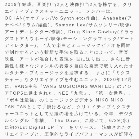
2019年結成。音楽担当2人と映像担当2人を擁する、クリ
エイティブミクスチャーユニット。 メンバーは、
OCHAN(オオチャン/Vo,Synth,etc/作曲)、Anabebe(ア
ナベベ/ドラム/編曲)、Samson Lee(サムソンリー/映像/
アートディレクター/作詞)、Drug Store Cowboy(ドラッ
グストアカウボーイ/映像/モーショングラフィック/アート
ディレクター)。 4人で楽曲とミュージックビデオを同軸
で制作するという斬新な手法を取ることによって、音楽・
映像・アートが混合した表現を 世に送り出し、さらに音
楽性も様々なジャンルの要素を自由な発想で取り入れたオ
ルタナティブミュージックを追求する、 まさに「ミクス
チャー」なクリエイティブを生むユニット。2020年12月
に、VANS主催『VANS MUSICIANS WANTED』のアジ
アTOP5に選出された。NEE『九鬼』、『第一次世界』、
『ボキは最強』のミュージックビデオを NIKO NIKO
TAN TANとして手掛けるなど、クリエイティブミクスチ
ャーユニットとして活躍の場を広げている。今年、デジタ
ルシングル「水槽」「The Dawn」に続いて、6/29(水)
に初の1st Digital EP「？」をリリース。 洗練されたク
リエイティブと、圧倒的なライブパフォーマンスが好評を