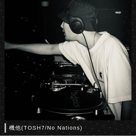
機他(TOSH7/No Nations)