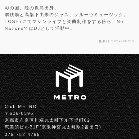
彩の国、陸の孤島出身。
屑鉄場と高架下由来のジャズ、グルーヴミュージック。
TOSH7にてマシンライブと楽曲制作をする傍ら、No
NationsではDJとして活動中。
更新日:2022/08/28
Club METRO
〒606-8396
京都市左京区川端丸太町下ル下堤町82
恵美須ビルB1F(京阪神宮丸太町駅2番出口)
075-752-4765