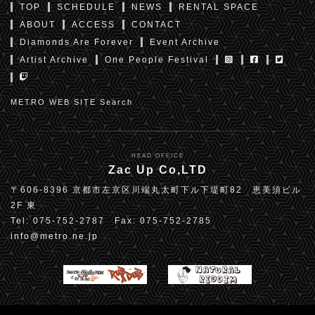
TOP
SCHEDULE
NEWS
RENTAL SPACE
ABOUT
ACCESS
CONTACT
Diamonds Are Forever
Event Archive
Artist Archive
One People Festival
METRO WEB SITE Search
HEAD OFFICE
Zac Up Co,LTD
〒606-8396 京都市左京区川端丸太町下ル下堤町82 恵美須ビル
2F 東
Tel: 075-752-2787 Fax: 075-752-2785
info@metro.ne.jp