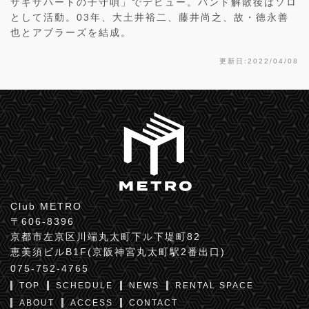
ザギザハートの子守唄」でデビュー。バンド解散後はソロ
として活動。03年、大土井裕二、藤井尚之、故・徳永善
也とアブラーズを結成。
更新日:2022/04/08
Club METRO
〒606-8396
京都市左京区川端丸太町下ル下堤町82
恵美須ビルB1F(京阪神宮丸太町駅2番出口)
075-752-4765
TOP
SCHEDULE
NEWS
RENTAL SPACE
ABOUT
ACCESS
CONTACT