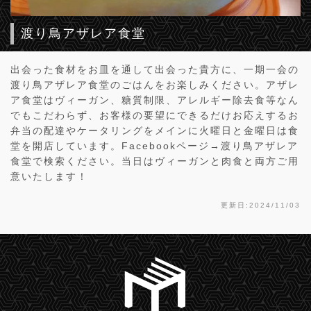
渡り鳥アザレア食堂
出会った食材をお皿を通して出会った貴方に、一期一会の
渡り鳥アザレア食堂のごはんをお楽しみください。アザレ
ア食堂はヴィーガン、糖質制限、アレルギー除去食等なん
でもこだわらず、お客様の要望にできるだけお応えするお
弁当の配達やケータリングをメインに火曜日と金曜日は食
堂を開店しています。Facebookページ→渡り鳥アザレア
食堂で検索ください。当日はヴィーガンと肉食と両方ご用
意いたします！
更新日:2024/11/03