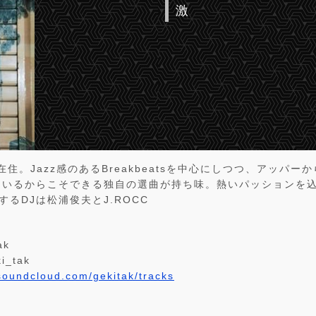
激
在住。Jazz感のあるBreakbeatsを中心にしつつ、アッパ
ているからこそできる独自の選曲が持ち味。熱いパッションを
するDJは松浦俊夫とJ.ROCC
ak
i_tak
/soundcloud.com/gekitak/tracks