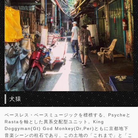
犬猿
ベースレス・ベースミュージックを標榜する、Psycheと
Rastaを軸とした異系交配型ユニット。King
Doggyman(Gt) God Monkey(Dr,Per)ともに京都地下
音楽シーンの柱石であり、この土地の「これまで」と「こ