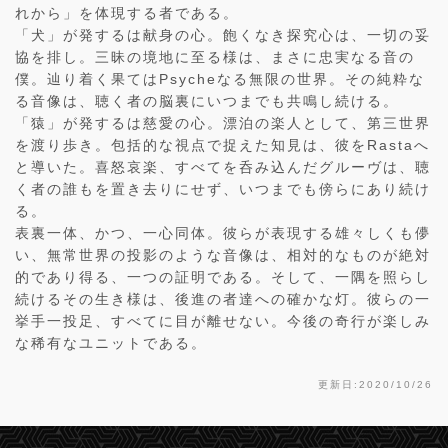
れから」を体現する者である。
「犬」が発するは献身の心。飽くなき探究心は、一切の妥
協を排し。三昧の境地に至る様は、まさに忠実なる音の
僕。辿り着く果てはPsycheなる無限の世界。その純粋な
る音像は、聴く者の脳裏にいつまでも共鳴し続ける。
「猿」が発するは慈愛の心。漂泊の楽人として、第三世界
を渡り歩き。包括的な視点で捉えた知見は、彼をRastaへ
と導いた。喜怒哀楽、すべてを呑み込んだグルーヴは、聴
く者の誰もを置き去りにせず、いつまでも傍らにあり続け
る。
表裏一体、かつ、一心同体。彼らが表現する雄々しくも儚
い、無常世界の投影のような音像は、相対的なものが絶対
的であり得る、一つの証明である。そして、一隅を照らし
続けるその生き様は、後進の者達への確かな灯。彼らの一
挙手一投足、すべてに目が離せない。今後の奇行が楽しみ
な稀有なユニットである。
更新日:2020/10/26