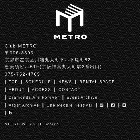
Club METRO
〒606-8396
京都市左京区川端丸太町下ル下堤町82
恵美須ビルB1F(京阪神宮丸太町駅2番出口)
075-752-4765
TOP
SCHEDULE
NEWS
RENTAL SPACE
ABOUT
ACCESS
CONTACT
Diamonds Are Forever
Event Archive
Artist Archive
One People Festival
METRO WEB SITE Search