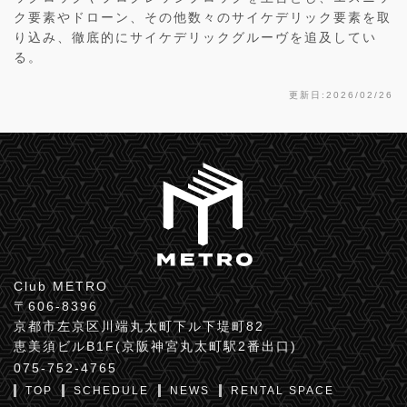
ク要素やドローン、その他数々のサイケデリック要素を取
り込み、徹底的にサイケデリックグルーヴを追及してい
る。
更新日:2026/02/26
Club METRO
〒606-8396
京都市左京区川端丸太町下ル下堤町82
恵美須ビルB1F(京阪神宮丸太町駅2番出口)
075-752-4765
TOP
SCHEDULE
NEWS
RENTAL SPACE