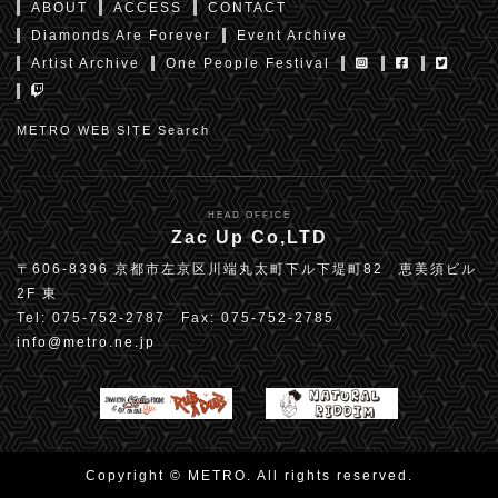
ABOUT
ACCESS
CONTACT
Diamonds Are Forever
Event Archive
Artist Archive
One People Festival
METRO WEB SITE Search
HEAD OFFICE
Zac Up Co,LTD
〒606-8396 京都市左京区川端丸太町下ル下堤町82 恵美須ビル
2F 東
Tel: 075-752-2787 Fax: 075-752-2785
info@metro.ne.jp
Copyright © METRO. All rights reserved.