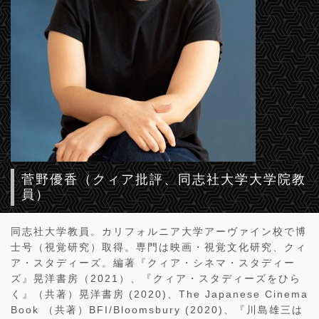
菅野優香（クィア批評、同志社大学大学院教
員）
同志社大学教員。カリフォルニア大学アーヴァイン校で博
士号（視覚研究）取得。専門は映画・視覚文化研究、クィ
ア・スタディーズ。編著『クィア・シネマ・スタディー
ズ』晃洋書房（2021）、『クィア・スタディーズをひら
く』（共著）晃洋書房 (2020)、The Japanese Cinema
Book （共著）BFI/Bloomsbury (2020)、『川島雄三は