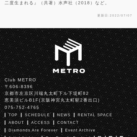
二度生まれる』（共著）水声社（2018）など。
更新日:2022/07/07
Club METRO
〒606-8396
京都市左京区川端丸太町下ル下堤町82
恵美須ビルB1F(京阪神宮丸太町駅2番出口)
075-752-4765
TOP
SCHEDULE
NEWS
RENTAL SPACE
ABOUT
ACCESS
CONTACT
Diamonds Are Forever
Event Archive