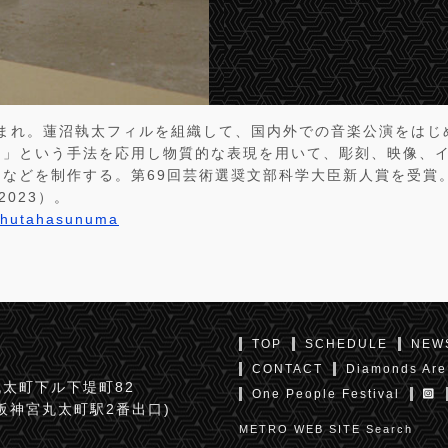
生まれ。蓮沼執太フィルを組織して、国内外での音楽公演をはじ
曲」という手法を応用し物質的な表現を用いて、彫刻、映像、
スなどを制作する。第69回芸術選奨文部科学大臣新人賞を受賞
2023）。
e/shutahasunuma
TOP
SCHEDULE
NEW
CONTACT
Diamonds Are
太町下ル下堤町82
One People Festival
京阪神宮丸太町駅2番出口)
METRO WEB SITE Search