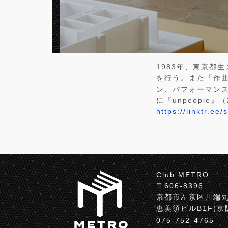
1983年、東京都
を行う。また「作
ン、パフォーマン
に『unpeople』（
https://linktr.e
Club METRO
〒606-8396
京都市左京区川端丸
恵美須ビルB1F(
075-752-4765