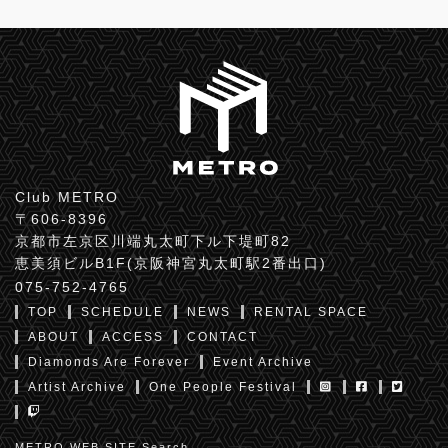
Club METRO
〒606-8396
京都市左京区川端丸太町下ル下堤町82
恵美須ビルB1F(京阪神宮丸太町駅2番出口)
075-752-4765
TOP
SCHEDULE
NEWS
RENTAL SPACE
ABOUT
ACCESS
CONTACT
Diamonds Are Forever
Event Archive
Artist Archive
One People Festival
METRO WEB SITE Search