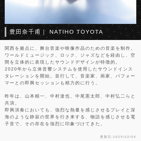
豊田奈千甫｜ NATIHO TOYOTA
関西を拠点に、舞台音楽や映像作品のための音楽を制作。
ワールドミュージック、ロック、ジャズなどを経由し、空
間を立体的に表現したサウンドデザインが特徴的。
2020年から立体音響システムを使用したサウンドインス
タレーションを開始。並行して、音楽家、画家、パフォー
マーとの即興セッションも精力的に行う。
昨年は、山本精一、中村達也、中尾憲太郎、中村弘二らと
共演。
即興演奏においても、強烈な熱量を感じさせるプレイと深
海のような静寂の世界を行き来する、物語を感じさせる電
子音で、その存在を強烈に印象づけてきた。
更新日:2025/02/04