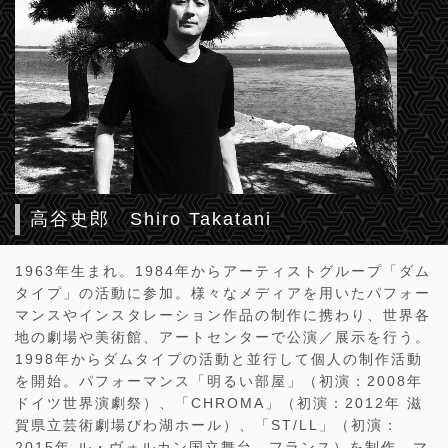
高谷史郎 Shiro Takatani
1963年生まれ。1984年からアーティストグループ「ダム
タイプ」の活動に参加。様々なメディアを用いたパフォー
マンスやインスタレーション作品の制作に携わり、世界各
地の劇場や美術館、アートセンターで公演／展示を行う。
1998年からダムタイプの活動と並行して個人の制作活動
を開始。パフォーマンス「明るい部屋」（初演：2008年
ドイツ世界演劇祭）、「CHROMA」（初演：2012年 滋
賀県立芸術劇場びわ湖ホール）、「ST/LL」（初演：
2015年 ル・ヴォルカン国立舞台、フランス）を制作。マ