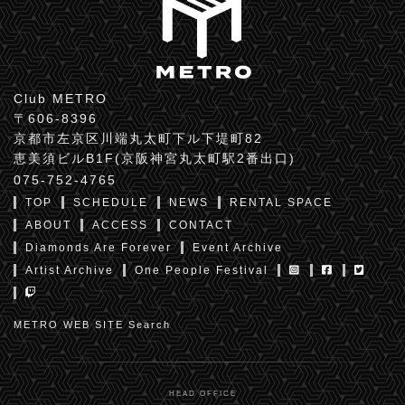
Club METRO
〒606-8396
京都市左京区川端丸太町下ル下堤町82
恵美須ビルB1F(京阪神宮丸太町駅2番出口)
075-752-4765
TOP
SCHEDULE
NEWS
RENTAL SPACE
ABOUT
ACCESS
CONTACT
Diamonds Are Forever
Event Archive
Artist Archive
One People Festival
METRO WEB SITE Search
HEAD OFFICE