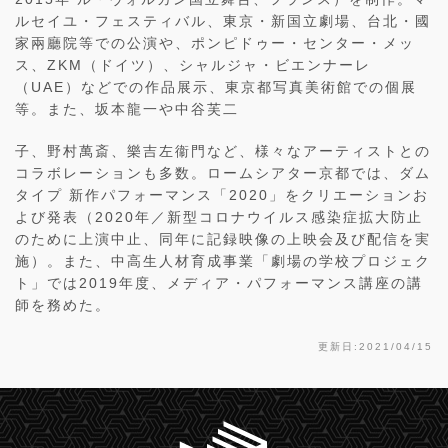
ルセイユ・フェスティバル、東京・新国立劇場、台北・國
家兩廳院等での公演や、ポンピドゥー・センター・メッ
ス、ZKM（ドイツ）、シャルジャ・ビエンナーレ
（UAE）などでの作品展示、東京都写真美術館での個展
等。また、坂本龍一や中谷芙二
子、野村萬斎、樂吉左衞門など、様々なアーティストとの
コラボレーションも多数。ロームシアター京都では、ダム
タイプ 新作パフォーマンス「2020」をクリエーションお
よび発表（2020年／新型コロナウイルス感染症拡大防止
のために上演中止、同年に記録映像の上映会及び配信を実
施）。また、中高生人材育成事業「劇場の学校プロジェク
ト」では2019年度、メディア・パフォーマンス講座の講
師を務めた。
更新日:2021/04/15