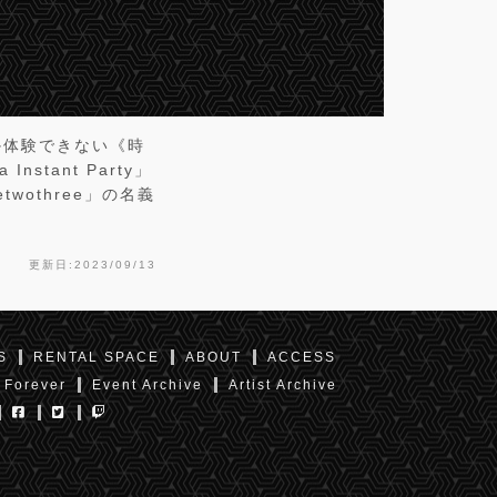
か体験できない《時
tant Party」
wothree」の名義
更新日:2023/09/13
S
RENTAL SPACE
ABOUT
ACCESS
 Forever
Event Archive
Artist Archive