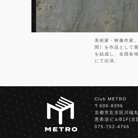
美術家・映像作家
間》を作品として展開す
を結成し、全国各地で
にて出演。
Club METRO
〒606-8396
京都市左京区川端丸
恵美須ビルB1F(
075-752-4765