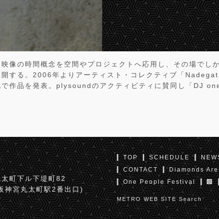
。映像の時間概念を空間やプロジェクトへ応用し、その場でし
る。2006年よりアーティスト・コレクティブ「Nadegata Ins
作品を発表。plysoundのアクティビティに賛同し「DJ onet
TOP
SCHEDULE
NEW
CONTACT
Diamonds Are
太町下ル下堤町82
One People Festival
京阪神宮丸太町駅2番出口)
METRO WEB SITE Search