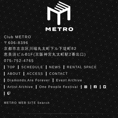
Club METRO
〒606-8396
京都市左京区川端丸太町下ル下堤町82
恵美須ビルB1F(京阪神宮丸太町駅2番出口)
075-752-4765
TOP
SCHEDULE
NEWS
RENTAL SPACE
ABOUT
ACCESS
CONTACT
Diamonds Are Forever
Event Archive
Artist Archive
One People Festival
METRO WEB SITE Search