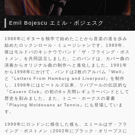
Emil Bojescu エミル・ボジェスク
1988年にギターを独学で始めたことから音楽の道を歩み
始めたロックンロール・ミュージシャンです。1989年、
彼はモルドバのキシナウでバンド「ザ・フライング・ポス
トメン」を共同設立しました。このバンドは、カバー曲の
演奏からオリジナル曲の制作へと進化しました。1991年
から1998年にかけて、バンドは2枚のアルバム『Well』
と『Letters From Hamburg and Liverpool』を制作
し、1998年にはビートルズ以来、リバプールの伝説的な
『Cavern Club』の初の6ヶ月間レギュラーバンドとして
歴史を刻みました。また、トニー・ホークスの著書
『Playing Moldovans at Tennis』にも登場していま
す。
1999年にロンドンに移住した後も、エミールはザ・フラ
イング・ポストメン（2002年にブラック・オリーブスに