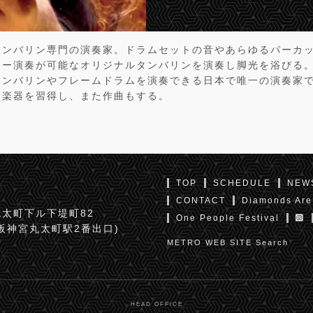
タンバリン専門の演奏家。ドラムセットの音やあらゆるパーカ
ィー演奏が可能なオリジナルタンバリンを演奏し脚光を浴びる。
タンバリンやフレームドラムを演奏できる日本で唯一の演奏家で
盤楽器を習得し、また作曲もする。
TOP
SCHEDULE
NEW
CONTACT
Diamonds Are
太町下ル下堤町82
One People Festival
京阪神宮丸太町駅2番出口)
METRO WEB SITE Search
HEAD OFFICE