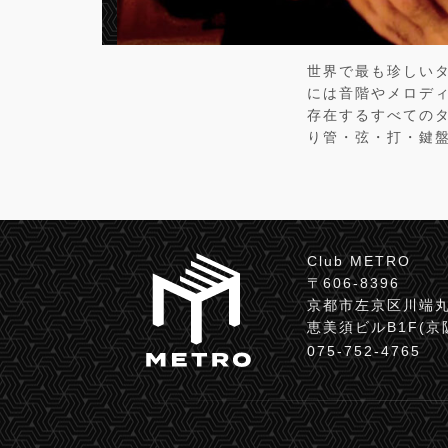
世界で最も珍しい
には音階やメロデ
存在するすべての
り管・弦・打・鍵
Club METRO
〒606-8396
京都市左京区川端丸
恵美須ビルB1F(
075-752-4765