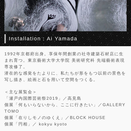
Installation：Ai Yamada
1992年京都府出身。享保年間創業の社寺建築石材店に生
まれ育つ。東京藝術大学大学院 美術研究科 先端藝術表現
専攻修了。
潜在的な感覚をたよりに、私たちが形をもつ以前の景色を
写し描き、絵画と石を用いて空間をつくる。
＜主な展覧会＞
「瀬戸内国際芸術祭2019」／高見島
個展「何もいらないから、ここに行きたい」／GALLERY
TOMO
個展「在りしモノのゆくえ」／BLOCK HOUSE
個展「円相」／ kokyu kyoto