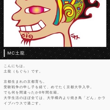
MC土龍
こんにちは。
土龍（もぐら）です。
京都生まれの京都育ち。
受験戦争の申し子を経て、めでたく京都大学入学。
でも何を間違ったか8年間在籍。
大学生活のほぼ全ては、大学構内より焼き鳥「どん」かラ
イブハウスで過ごす。