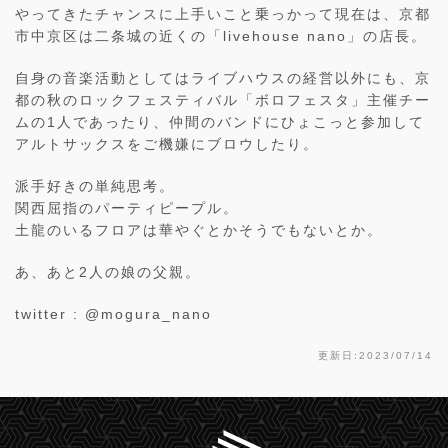
やってきたチャンスに上手いこと乗っかって現在は、京都
市中京区は二条城の近くの「livehouse nano」の店長。
自身の音楽活動としてはライブハウスの経営以外にも、京
都の秋のロックフェスティバル「ボロフェスタ」主催チー
ムの1人であったり、仲間のバンドにひょこっと参加して
アルトサックスをご機嫌にブロウしたり。
派手好きの単純思考。
関西屈指のパーティピープル。
土龍のいるフロアは華やぐとかそうでもないとか。
あ、あと2人の娘の父親。
twitter : @mogura_nano
更新日:2023/07/14