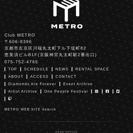
Club METRO
〒606-8396
京都市左京区川端丸太町下ル下堤町82
恵美須ビルB1F(京阪神宮丸太町駅2番出口)
075-752-4765
TOP
SCHEDULE
NEWS
RENTAL SPACE
ABOUT
ACCESS
CONTACT
Diamonds Are Forever
Event Archive
Artist Archive
One People Festival
METRO WEB SITE Search
HEAD OFFICE