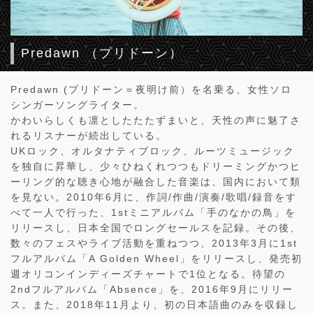
Predawn （プリドーン）
Predawn (プリドーン＝夜明け前）を名乗る、女性ソロ
シンガーソングライター。
かわいらしくも凛としたたたずまいと、天性の声に魅了さ
れるリスナーが続出している。
UKロック、オルタナティブロック、ルーツミュージック
を独自に昇華し、少々ひねくれつつもドリーミングかつヒ
ーリング的な聴き心地が融合した音楽は、国内において類
を見ない。2010年6月に、作詞/作曲/演奏/歌唱/録音をす
べて一人で行った、1stミニアルバム「手のなかの鳥」を
リリースし、日本全国でロングセールスを記録。その後、
数々のフェスやライブ活動を重ねつつ、2013年3月に1st
フルアルバム「A Golden Wheel」をリリースし、発売初
週オリコンインディーズチャートで1位となる。待望の
2ndフルアルバム「Absence」を、2016年9月にリリー
ス。また、2018年11月より、初の日本語曲のみを収録し