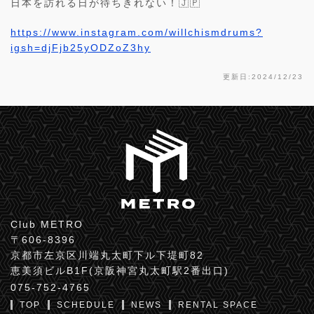
日本を訪れる日が待ちきれない！🇯🇵
https://www.instagram.com/willchismdrums?
igsh=djFjb25yODZoZ3hy
更新日:2024/12/23
Club METRO
〒606-8396
京都市左京区川端丸太町下ル下堤町82
恵美須ビルB1F(京阪神宮丸太町駅2番出口)
075-752-4765
TOP
SCHEDULE
NEWS
RENTAL SPACE