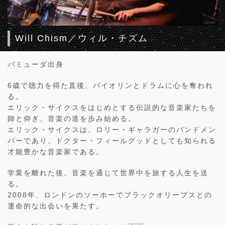
Will Chism／ウィル・チズム
バミューダ出身
6歳で聴力を得た直後、バイオリンとドラムに心を奪われ
る。
エリック・サイクスをはじめとする伝説的な音楽家たちを
師と仰ぎ、音楽の道を歩み始める。
エリック・サイクスは、ロリー・ギャラガーのバンドメン
バーであり、ドクター・フィールグッドとしても知られる
才能豊かな音楽家である。
学業を離れた後、音楽を通じて世界中を旅する人生を送
る。
2008年、ロンドンのソーホーでブラックオリーブスとの
運命的な出会いを果たす。