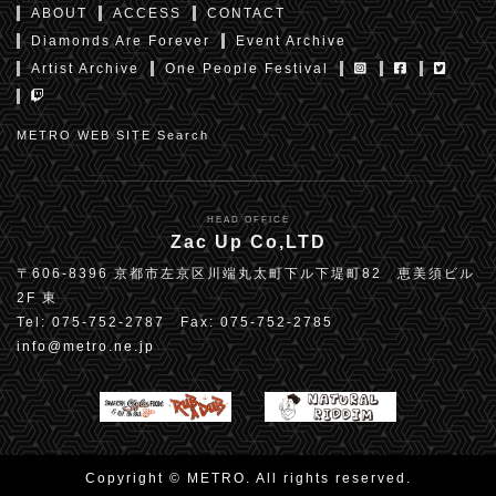
ABOUT
ACCESS
CONTACT
Diamonds Are Forever
Event Archive
Artist Archive
One People Festival
METRO WEB SITE Search
HEAD OFFICE
Zac Up Co,LTD
〒606-8396 京都市左京区川端丸太町下ル下堤町82 恵美須ビル
2F 東
Tel: 075-752-2787 Fax: 075-752-2785
info@metro.ne.jp
Copyright © METRO. All rights reserved.