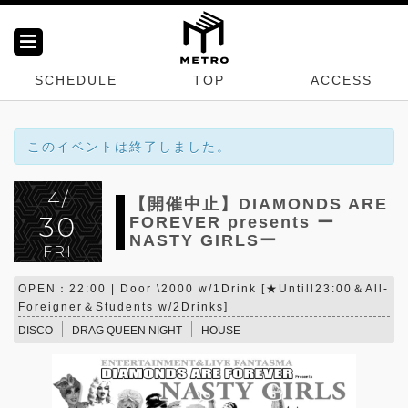
SCHEDULE
TOP
ACCESS
このイベントは終了しました。
4/
【開催中止】DIAMONDS ARE
30
FOREVER presents ー
NASTY GIRLSー
FRI
OPEN：22:00 | Door \2000 w/1Drink [★Untill23:00＆All-
Foreigner＆Students w/2Drinks]
DISCO
DRAG QUEEN NIGHT
HOUSE