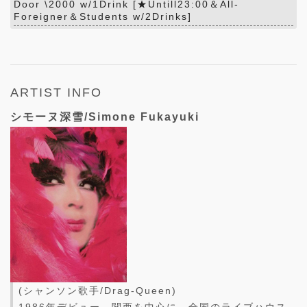
Door \2000 w/1Drink [★Untill23:00＆All-
Foreigner＆Students w/2Drinks]
ARTIST INFO
シモーヌ深雪/Simone Fukayuki
(シャンソン歌手/Drag-Queen)