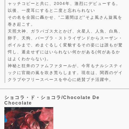
ャッチコピーと共に、2004年、激烈にデビューする。
以後、一度耳にすると二度と忘れられない
その名を全国に轟かせ、“二週間ほど”そよ風さん旋風を
巻き起こす。
天照大神、ガラパゴス大とかげ、火星人、人魚、白鳥、
卵子、天狗、バーブラ・ストライザンドからスーザン・
ボイルまで、めまぐるしく変貌するその姿には誰もが驚
愕し、遁走せずにはいられない何かがある(何があるか
はよくわからない)。
神秘と狂奔のファムファタールが、今宵もナルシスティ
ックに官能の嵐を吹き荒らします。現在は、関西のゲイ
クラブやフリースペースを中心に絶賛プチ活躍中。
ショコラ・ド・ショコラ/Chocolate De
Chocolate