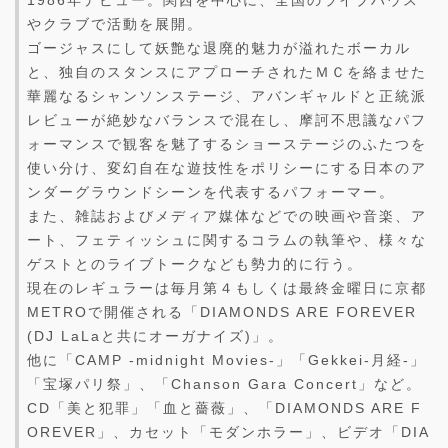
1986年デビュー。関西を中心に、全国のライブハウス
やクラブで活動を展開。
ゴージャスにして妖艶な退廃的魅力が溢れたボーカル
と、独自のスタンスにアプローチされたＭＣを絡ませた
華麗なるシャンソンステージ、アバンギャルドと正統派
レビューが絶妙なバランスで混在し、摩訶不思議なパフ
ォーマンスで観客を魅了するショーステージのふたつを
使い分け、変幻自在な遊技性をポリシーにする日本のア
ンダーグラウンドシーンを代表するパフォーマー。
また、雑誌およびメディア媒体などでの映画や音楽、ア
ート、フェティッシュに関するコラムの執筆や、様々な
ゲストとのライブトークなども勢力的に行う。
現在のレギュラーは毎月第４もしくは最終金曜日に京都
METROで開催される「DIAMONDS ARE FOREVER
(DJ LaLaと共にオーガナイズ)」。
他に「CAMP -midnight Movies-」「Gekkei-月経-」
「宝塚パリ祭」、「Chanson Gara Concert」など。
CD「美と犯罪」「血と薔薇」、「DIAMONDS ARE F
OREVER」、カセット「モダンホラー」、ビデオ「DIA