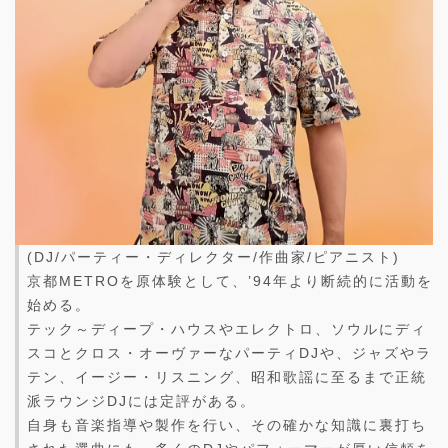
(DJ/パーティー・ディレクター/作曲家/ピアニスト)
京都METROを原体験として、’94年より断続的に活動を
始める。
テック～ディープ・ハウスやエレクトロ、ソウルにディ
スコとクロス・オーヴァーなパーティDJや、ジャズやラ
テン、イージー・リスニング、昭和歌謡に至るまで正統
派ラウンジDJには定評がある。
自身も音楽指導や製作を行い、その確かな知識に裏打ち