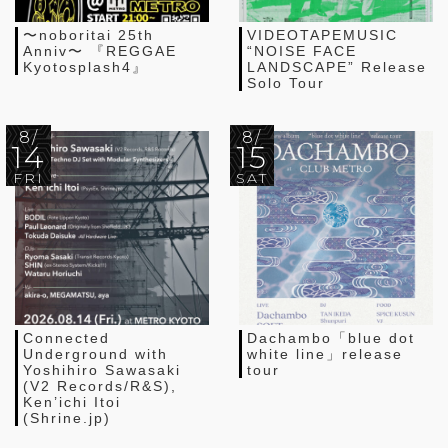
〜noboritai 25th
VIDEOTAPEMUSIC
Anniv〜 『REGGAE
“NOISE FACE
Kyotosplash4』
LANDSCAPE” Release
Solo Tour
8/
8/
14
15
FRI
SAT
Connected
Dachambo「blue dot
Underground with
white line」release
Yoshihiro Sawasaki
tour
(V2 Records/R&S),
Ken’ichi Itoi
(Shrine.jp)