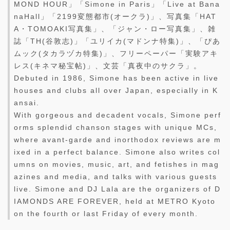
MOND HOUR」「Simone in Paris」「Live at Bana
naHall」「2199変態都市(オークラ)」、写真集「HAT
A・TOMOAKI写真集」、「ジャン・ロー写真集」、雑
誌「TH(谷敦志)」「ユリイカ(マドンナ特集)」、「ぴあ
ムック(タカラヅカ特集)」、フリーペーパー「実験アキ
レス(キネマ秘宝帖)」、文芸「真夜中のサクラ」。
Debuted in 1986, Simone has been active in live
houses and clubs all over Japan, especially in K
ansai.
With gorgeous and decadent vocals, Simone perf
orms splendid chanson stages with unique MCs,
where avant-garde and inorthodox reviews are m
ixed in a perfect balance. Simone also writes col
umns on movies, music, art, and fetishes in mag
azines and media, and talks with various guests
live. Simone and DJ Lala are the organizers of D
IAMONDS ARE FOREVER, held at METRO Kyoto
on the fourth or last Friday of every month.