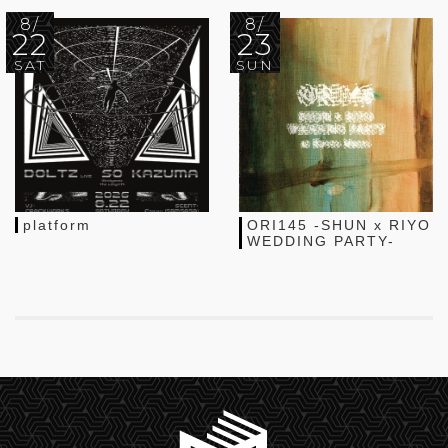
8/
8/
22
23
SAT
SUN
platform
ORI145 -SHUN x RIYO
WEDDING PARTY-