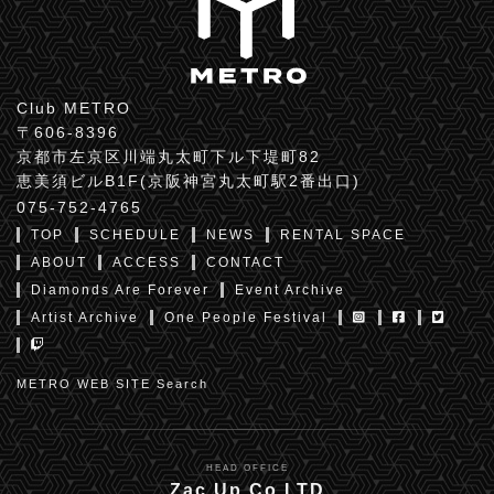
Club METRO
〒606-8396
京都市左京区川端丸太町下ル下堤町82
恵美須ビルB1F(京阪神宮丸太町駅2番出口)
075-752-4765
TOP
SCHEDULE
NEWS
RENTAL SPACE
ABOUT
ACCESS
CONTACT
Diamonds Are Forever
Event Archive
Artist Archive
One People Festival
METRO WEB SITE Search
HEAD OFFICE
Zac Up Co,LTD