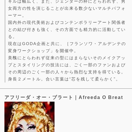
キルは幅広く、また、ジェンダーの枠にとらわれず、男
女両方の性を演じることが出来る数少ないマルチパフォ
ーマー。
国内外の現代美術およびコンテンポラリーアート関係者
との結び付きも強く、その方面でも精力的に活動してい
る。
現在はGODA企画と共に、［フランソワ・アルデンテの
変身ワークショップ」を開催中。
美醜にとらわれず従来の型にはまらないそのメイクアッ
プとスタイリングの技法には、ごく一部のファンおよび
その周辺のごく一部の人々から熱烈な支持を得ている。
身長２メートル。合い言葉は“芯を残して柔らかく”。
アフリーダ・オー・ブラート｜Afreeda O Breat