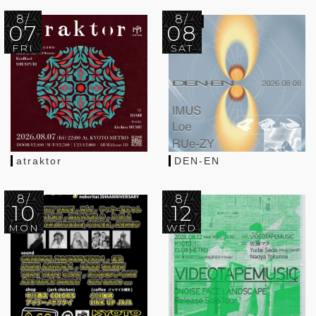
8/
8/
07
08
FRI
SAT
atraktor
DEN-EN
8/
8/
10
12
MON
WED