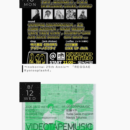
MON
〜noboritai 25th Anniv〜 『REGGAE
Kyotosplash4』
8/
12
WED