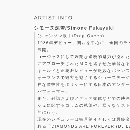
ARTIST INFO
シモーヌ深雪/Simone Fukayuki
(シャンソン歌手/Drag-Queen)
1986年デビュー。関西を中心に、全国の
展開。
ゴージャスにして妖艶な退廃的魅力が溢れ
にアプローチされたＭＣを絡ませた華麗な
ギャルドと正統派レビューが絶妙なバラン
ォーマンスで観客を魅了するショーステー
在な遊技性をポリシーにする日本のアンダ
パフォーマー。
また、雑誌およびメディア媒体などでの映
シュに関するコラムの執筆や、様々なゲス
的に行う。
現在のレギュラーは毎月第４もしくは最終金
れる「DIAMONDS ARE FOREVER (D