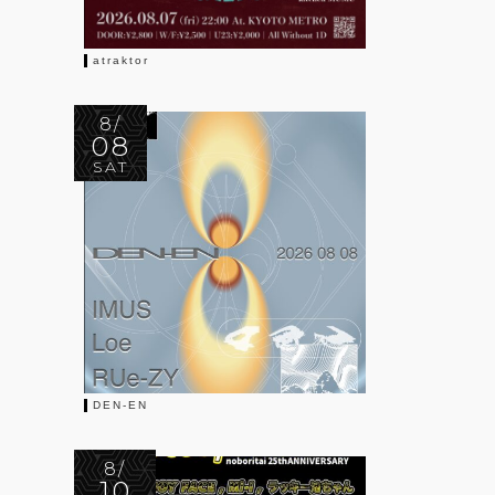
atraktor
8/
08
SAT
DEN-EN
8/
10