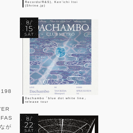
Records/R&S), Ken’ichi Itoi
(Shrine.jp)
8/
15
SAT
198
Dachambo「blue dot white line」
release tour
VER
FAS
8/
22
れなが
SAT