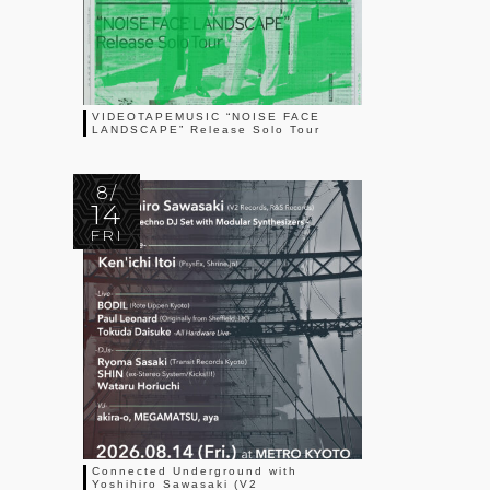
VIDEOTAPEMUSIC “NOISE FACE
LANDSCAPE” Release Solo Tour
8/
14
FRI
Connected Underground with
Yoshihiro Sawasaki (V2