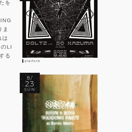
たを
ING
りま
れは
のLI
開する
platform
8/
23
SUN