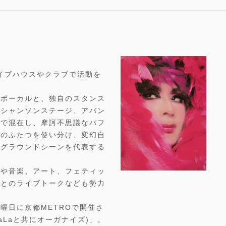
ライブハウスやクラブで活動を
たボーカルと、独自のスタンス
るシャンソンステージ、アバン
スで混在し、摩訶不思議なパフ
ジのふたつを使い分け、変幻自
ーグラウンドシーンを代表する
画や音楽、アート、フェティッ
トとのライブトークなども勢力
曜日に京都METROで開催さ
J LaLaと共にオーガナイズ)」。