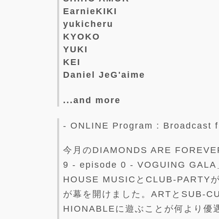
EarnieKIKI
yukicheru
KYOKO
YUKI
KEI
Daniel JeG'aime
...and more
- ONLINE Program : Broadcast
今月のDIAMONDS ARE FORE
9 - episode 0 - VOGUIN
HOUSE MUSICとCLUB-PART
が幕を開けました。ARTとSUB-CU
HIONABLEに遊ぶことが何より優