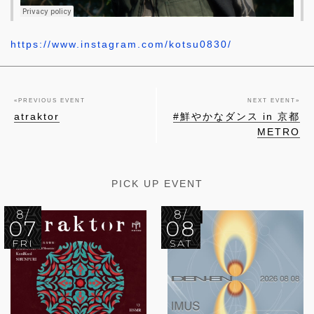
https://www.instagram.com/kotsu0830/
«
PREVIOUS EVENT
NEXT EVENT
»
atraktor
#鮮やかなダンス in 京都
METRO
PICK UP EVENT
8/
8/
07
08
FRI
SAT