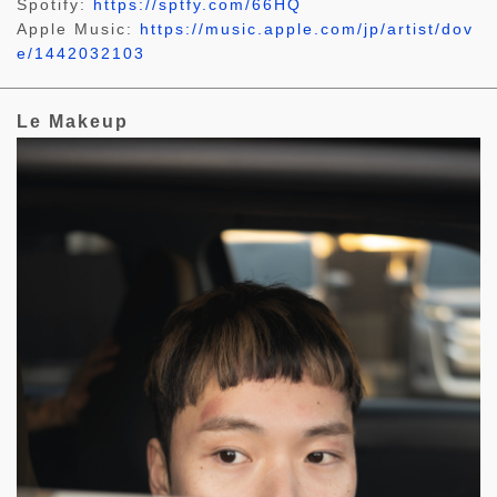
Spotify:
https://sptfy.com/66HQ
Apple Music:
https://music.apple.com/jp/artist/dov
e/1442032103
Le Makeup