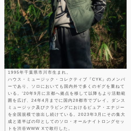
1995年千葉県市川市生まれ。
ハウス・ミュージック・コレクティブ『CYK』のメンバ
ーであり、ソロにおいても国内外で多くのギグを重ねて
いる。’20年9月に京都へ拠点を移して以降もより活動範
囲を広げ、24年4月までに国内28都市でプレイ。ダンス
ミュージック及びクラビングにおけるピュア・エナジー
を全国規模で放出し続けている。2023年3月にその集大
成と道半ばの印としてのソロ・オールナイトロングセッ
トを渋谷WWW Xで敢行した。