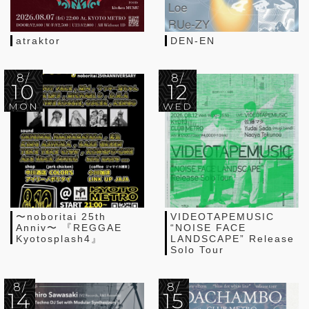
atraktor
DEN-EN
8/
8/
10
12
MON
WED
〜noboritai 25th
VIDEOTAPEMUSIC
Anniv〜 『REGGAE
“NOISE FACE
Kyotosplash4』
LANDSCAPE” Release
Solo Tour
8/
8/
14
15