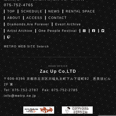
075-752-4765
TOP
SCHEDULE
NEWS
RENTAL SPACE
ABOUT
ACCESS
CONTACT
Diamonds Are Forever
Event Archive
Artist Archive
One People Festival
METRO WEB SITE Search
HEAD OFFICE
Zac Up Co,LTD
〒606-8396 京都市左京区川端丸太町下ル下堤町82 恵美須ビル
2F 東
Tel: 075-752-2787 Fax: 075-752-2785
info@metro.ne.jp