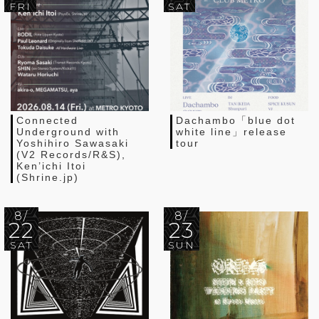
FRI
SAT
Connected
Dachambo「blue dot
Underground with
white line」release
Yoshihiro Sawasaki
tour
(V2 Records/R&S),
Ken’ichi Itoi
(Shrine.jp)
8/
8/
22
23
SAT
SUN