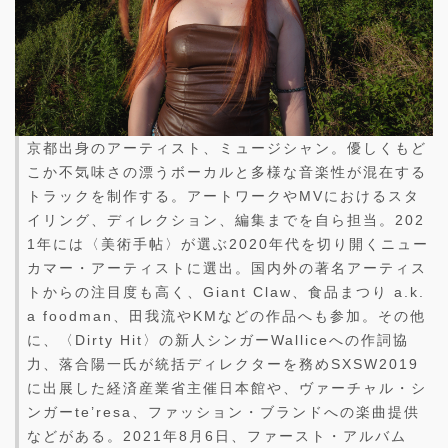
京都出身のアーティスト、ミュージシャン。優しくもど
こか不気味さの漂うボーカルと多様な音楽性が混在する
トラックを制作する。アートワークやMVにおけるスタ
イリング、ディレクション、編集までを自ら担当。202
1年には〈美術手帖〉が選ぶ2020年代を切り開くニュー
カマー・アーティストに選出。国内外の著名アーティス
トからの注目度も高く、Giant Claw、食品まつり a.k.
a foodman、田我流やKMなどの作品へも参加。その他
に、〈Dirty Hit〉の新人シンガーWalliceへの作詞協
力、落合陽一氏が統括ディレクターを務めSXSW2019
に出展した経済産業省主催日本館や、ヴァーチャル・シ
ンガーte’resa、ファッション・ブランドへの楽曲提供
などがある。2021年8月6日、ファースト・アルバム