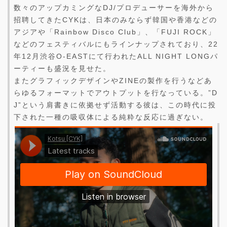
数々のアップカミングなDJ/プロデューサーを海外から
招聘してきたCYKは、日本のみならず韓国や香港などの
アジアや「Rainbow Disco Club」、「FUJI ROCK」
などのフェスティバルにもラインナップされており、22
年12月渋谷O-EASTにて行われたALL NIGHT LONGパ
ーティーも盛況を見せた。
またグラフィックデザインやZINEの製作を行うなどあ
らゆるフォーマットでアウトプットを行なっている。”D
J”という肩書きに依拠せず活動する彼は、この時代に投
下された一種の吸収体による純粋な反応に過ぎない。