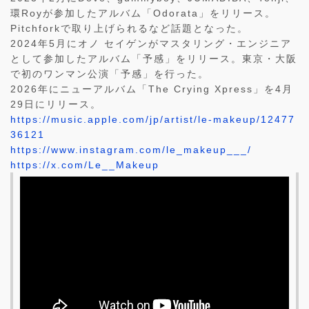
環Royが参加したアルバム「Odorata」をリリース。
Pitchforkで取り上げられるなど話題となった。
2024年5月にオノ セイゲンがマスタリング・エンジニア
として参加したアルバム「予感」をリリース。東京・大阪
で初のワンマン公演「予感」を行った。
2026年にニューアルバム「The Crying Xpress」を4月
29日にリリース。
https://music.apple.com/jp/artist/le-makeup/12477
36121
https://www.instagram.com/le_makeup___/
https://x.com/Le__Makeup