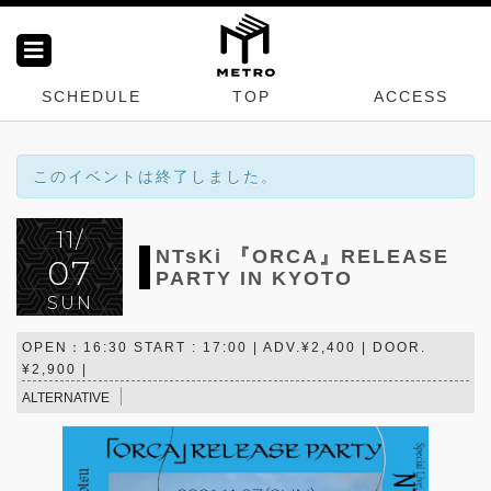
SCHEDULE
TOP
ACCESS
このイベントは終了しました。
11/
NTsKi 『ORCA』RELEASE
07
PARTY IN KYOTO
SUN
OPEN：16:30 START : 17:00 | ADV.¥2,400 | DOOR.
¥2,900 |
ALTERNATIVE