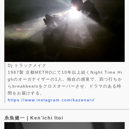
Dj トラックメイク
1987製 京都METROにて10年以上続くNight Time Hi
ghのオーガナイザーの1人。独自の感覚で、四つ打ちか
らbreakbeatsをクロスオーバーさせ、ドラマのある時
間をお届けする。
https://www.instagram.com/kazenari/
糸魚健一 | Ken’ichi Itoi