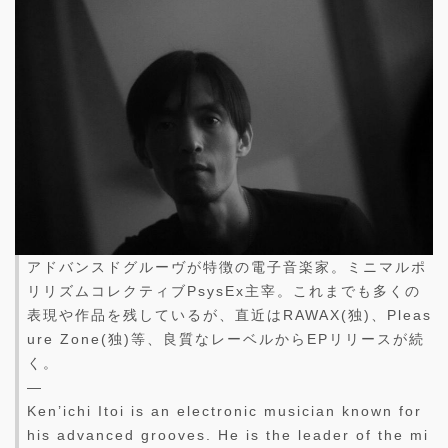
アドバンスドグルーヴが特徴の電子音楽家。ミニマルポ
リリズムコレクティブPsysEx主宰。これまでも多くの
表現や作品を残しているが、直近はRAWAX(独)、Pleas
ure Zone(独)等、良質なレーベルからEPリリースが続
く。
—
Ken’ichi Itoi is an electronic musician known for
his advanced grooves. He is the leader of the mi