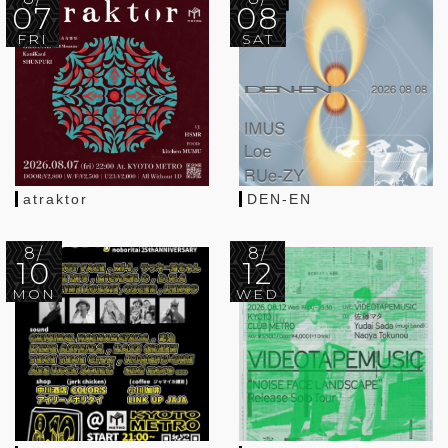
07
08
FRI
SAT
atraktor
DEN-EN
8/
8/
10
12
MON
WED