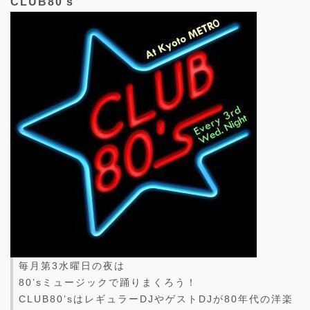
CLUB80’s
毎月第3水曜日の夜は
80’sミュージックで踊りまくろう！
CLUB80’sはレギュラーDJやゲストDJが80年代の洋楽