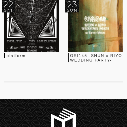
22
23
SAT
SUN
platform
ORI145 -SHUN x RIYO
WEDDING PARTY-