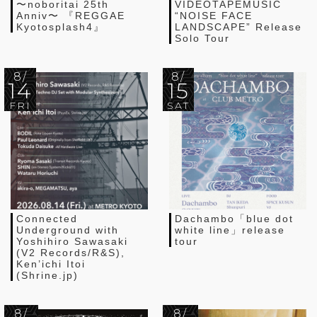
〜noboritai 25th
VIDEOTAPEMUSIC
Anniv〜 『REGGAE
“NOISE FACE
Kyotosplash4』
LANDSCAPE” Release
Solo Tour
8/
8/
14
15
FRI
SAT
Connected
Dachambo「blue dot
Underground with
white line」release
Yoshihiro Sawasaki
tour
(V2 Records/R&S),
Ken’ichi Itoi
(Shrine.jp)
8/
8/