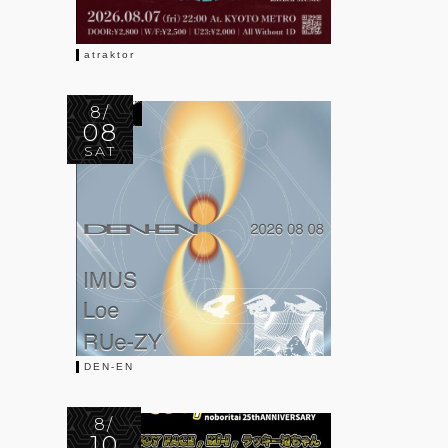
atraktor
8/
08
SAT
DEN-EN
8/
10