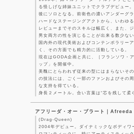
る怪しげな姉妹ユニットでクラブデビュー
後にソロとなる。前衛色の濃いアンダーグ
ハードなステージングアクトから、いわゆ
レビューまでそのスキルは幅広く、また、
男女両方の性を演じることが出来る数少な
国内外の現代美術およびコンテンポラリー
く、その方面でも精力的に活動している。
現在はGODA企画と共に、［フランソワ・
ップ」を開催中。
美醜にとらわれず従来の型にはまらないそ
の技法には、ごく一部のファンおよびその
な支持を得ている。
身長２メートル。合い言葉は“芯を残して柔
アフリーダ・オー・ブラート｜Afreeda O
(Drag-Queen)
2004年デビュー。ダイナミックなボディ
ロマンティックに、時にアーティスティッ