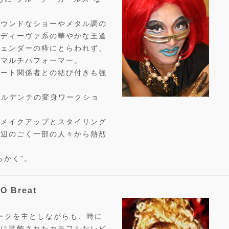
。
ラウンドなショーやメタル調の
るディーヴァ系の華やかな王道
ジェンダーの枠にとらわれず、
いマルチパフォーマー。
アート関係者との結び付きも強
アルデンテの変身ワークショ
のメイクアップとスタイリング
周辺のごく一部の人々から熱烈
らかく”。
 Breat
ワークを主としながらも、時に
クに装飾されたカラフルなレビ