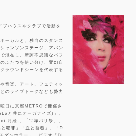
ライブハウスやクラブで活動を
たボーカルと、独自のスタンス
るシャンソンステージ、アバン
スで混在し、摩訶不思議なパフ
ジのふたつを使い分け、変幻自
ーグラウンドシーンを代表する
画や音楽、アート、フェティッ
トとのライブトークなども勢力
曜日に京都METROで開催さ
J LaLaと共にオーガナイズ)」。
Gekkei-月経-」「宝塚パリ祭」、
CD「美と犯罪」「血と薔薇」、「D
ト「モダンホラー」、ビデオ「DI