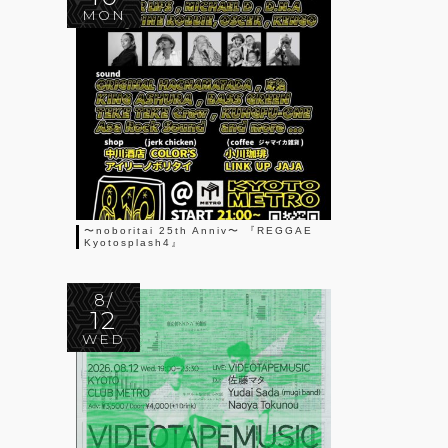
MON
〜noboritai 25th Anniv〜 『REGGAE
Kyotosplash4』
8/
12
WED