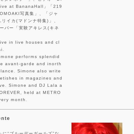
ve at BananaHall」「219
TOMOAKI写真集」、「ジャ
ユリイカ(マドンナ特集)」、
ペーパー「実験アキレス(キネ
ve in live houses and cl
i.
imone performs splendid
e avant-garde and inorth
alance. Simone also write
fetishes in magazines and
ive. Simone and DJ Lala a
FOREVER, held at METRO
every month.
nte
もに“ブルーデーガールズ”な