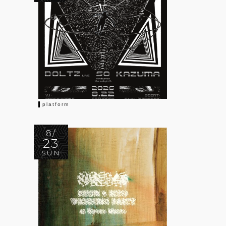
platform
8/
23
SUN