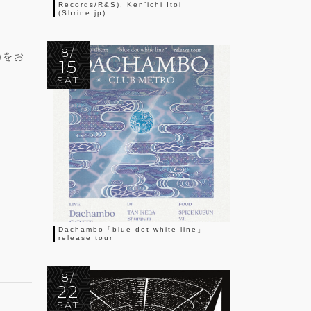
Records/R&S), Ken’ichi Itoi
(Shrine.jp)
8/
)をお
15
SAT
Dachambo「blue dot white line」
release tour
8/
22
SAT