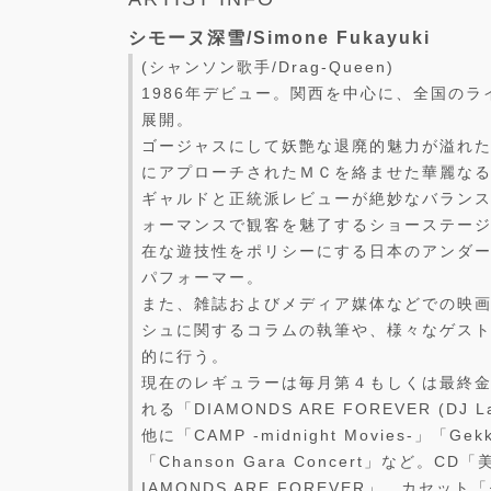
シモーヌ深雪/Simone Fukayuki
(シャンソン歌手/Drag-Queen)
1986年デビュー。関西を中心に、全国の
展開。
ゴージャスにして妖艶な退廃的魅力が溢れ
にアプローチされたＭＣを絡ませた華麗な
ギャルドと正統派レビューが絶妙なバラン
ォーマンスで観客を魅了するショーステー
在な遊技性をポリシーにする日本のアンダ
パフォーマー。
また、雑誌およびメディア媒体などでの映
シュに関するコラムの執筆や、様々なゲス
的に行う。
現在のレギュラーは毎月第４もしくは最終金
れる「DIAMONDS ARE FOREVER (D
他に「CAMP -midnight Movies-」「
「Chanson Gara Concert」など。
IAMONDS ARE FOREVER」、カセッ