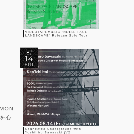
VIDEOTAPEMUSIC “NOISE FACE
LANDSCAPE” Release Solo Tour
8/
14
FRI
AMON
yを心
Connected Underground with
Yoshihiro Sawasaki (V2