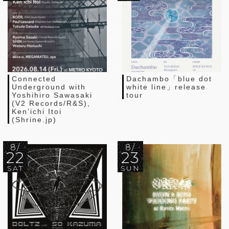
Connected
Dachambo「blue dot
Underground with
white line」release
Yoshihiro Sawasaki
tour
(V2 Records/R&S),
Ken’ichi Itoi
(Shrine.jp)
8/
8/
22
23
SAT
SUN