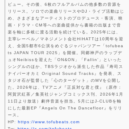
ビュー。その後、6枚のフルアルバムの他多数の音源を
リリース。ソロでの楽曲リリースやDJ・ライブ活動はじ
め、さまざまなアーティストのプロデュース・客演、映
画・ドラマ・CM等への楽曲提供から書籍の出版まで音
楽を軸に多岐に渡る活動を続けている。2025年には、
主宰レーベル／マネジメント会社HIHATTは10周年を迎
え、全国5都市6公演をめぐるジャパンツアー「tofubea
ts JAPAN TOUR 2025」を開催。同郷神戸のラップデ
ュオNeibissを迎えた「ON&ON」「Fallin’」といった
シングルのほか、TBSラジオから派生した作品『寿司ス
ナイパーオカミ Original Sound Tracks』を発表、ス
タジオ石が監督した「心のターゲット」のMVを公開し
た。2026年は、TVアニメ『正反対な君と僕』（原作：
阿賀沢紅茶／集英社ジャンプコミックス刊、2026年1月
11日より放送）劇伴音楽を担当。5月にはJ-CLUBを軸
にした最新EP『Angels On The Dancefloor』をリリ
ース。
HP:
https://www.tofubeats.com
Tw:
https://x.com/tofubeats