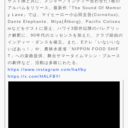
ゲスト陣と共に、メジャー／インディー合わせた7枚の
アルバムをリリース。最新作『The Sound Of Memor
y Lane』では、マイヒーロー小山田圭吾(Cornelius)、
Dante Elephante、Miya(Ålborg)、Pacific Coliseu
mなどをゲストに迎え、ハワイ3部作以降のバレアリッ
ク解釈に、90年代のエッセンスを加えた、クラブ経由の
インディー・ダンスを確立。また、Eテレ「いないいな
いばあっ！」や、農林水産省「NIPPON FOOD SHIF
T」への楽曲提供、舞台サマータイムマシン・ブルース
の劇伴など、活動は多岐にわたる。
https://www.instagram.com/halfby
https://x.com/HALFBY/