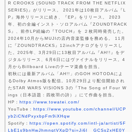
R CROOKS (SOUND TRACK FROM THE NETFLIX
SERIES)』がリリース。 2021年は10枚目アルバム『L
P』海外リリースに続き、『EP』をリリース。 2023
年、初の全編インスト・ソロアルバム『ZOUNDTRACK
S』、前作LP続編の『TOUCH』を ２枚同時発売した。
2024年10月からMUJIの店内音楽監修を務める。 11月
に『ZOUNDTRACKS』12inchアナログをリリースし
た。2025年、3月29日に13枚目アルバム『AH!!』をデ
ジタルリリース、6月6日にはヴァイナルをリリース。4
月からBillboard Liveのテーマ楽曲を担当。
初秋には最新アルバム「AH!!」のGOH HOTODAによ
るDolby Atmos版を配信。10月29日より配信開始され
たSTAR WARS VISIONS 3の『The Song of Four W
ings（日本語題：四枚羽の詩）』にて作曲を担当。
HP：
https://www.towatei.com/
YouTube：
https://www.youtube.com/channel/UCP
yb2iCNdPxyxbpFm9iXHqw
Spotify：
https://open.spotify.com/intl-ja/artist/5F
LbE1s9bnHwJhmngtVXpD?si=Ji6l__GCSs2xHE0Y