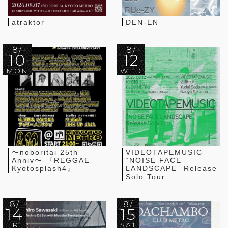
atraktor
DEN-EN
8/
8/
10
12
MON
WED
〜noboritai 25th
VIDEOTAPEMUSIC
Anniv〜 『REGGAE
“NOISE FACE
Kyotosplash4』
LANDSCAPE” Release
Solo Tour
8/
8/
14
15
FRI
SAT