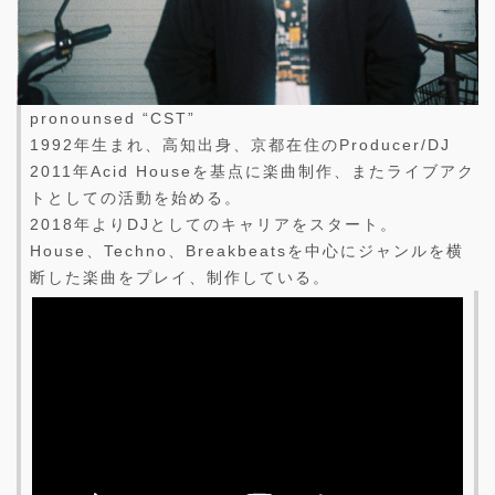
pronounsed “CST”
1992年生まれ、高知出身、京都在住のProducer/DJ
2011年Acid Houseを基点に楽曲制作、またライブアク
トとしての活動を始める。
2018年よりDJとしてのキャリアをスタート。
House、Techno、Breakbeatsを中心にジャンルを横
断した楽曲をプレイ、制作している。