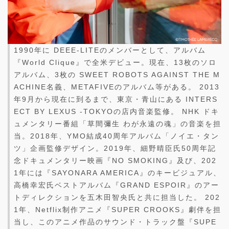
1990年に DEEE-LITEのメンバーとして、アルバム
『World Clique』で全米デビュー。現在、13枚のソロ
アルバム、3枚の SWEET ROBOTS AGAINST THE M
ACHINE名義、METAFIVEのアルバム等がある。 2013
年9月から現在に到るまで、東京・青山にある INTERS
ECT BY LEXUS -TOKYOの店内音楽監修。 NHK ドキ
ュメンタリー番組「草間彌生 わが永遠の魂」の音楽を担
当。2018年、YMO結成40周年アルバム「ノイエ・タン
ツ」企画監修デザイン。2019年、細野晴臣氏50周年記
念ドキュメンタリー映画『NO SMOKING』及び、202
1年には『SAYONARA AMERICA』のキービジュアル、
高橋幸宏氏ベストアルバム『GRAND ESPOIR』のアー
トディレクションを五木田智央氏と共に担当した。 202
1年、Netflix制作アニメ『SUPER CROOKS』劇伴を担
当し、このアニメ作品のサウンド・トラック盤『SUPE