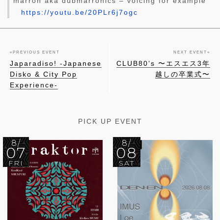
marron aka dubmarronics – voicing for example
https://youtu.be/20PLr6j7ogc
«
PREVIOUS EVENT
NEXT EVENT
»
Japaradiso! -Japanese
CLUB80’s 〜エスエス3年
Disko & City Pop
越しの卒業式〜
Experience-
PICK UP EVENT
8/
8/
07
08
FRI
SAT