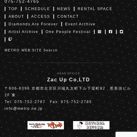
075-752-4765
TOP
SCHEDULE
NEWS
RENTAL SPACE
ABOUT
ACCESS
CONTACT
Diamonds Are Forever
Event Archive
Artist Archive
One People Festival
METRO WEB SITE Search
HEAD OFFICE
Zac Up Co,LTD
〒606-8396 京都市左京区川端丸太町下ル下堤町82 恵美須ビル
2F 東
Tel: 075-752-2787 Fax: 075-752-2785
info@metro.ne.jp