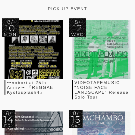
PICK UP EVENT
8/
8/
10
12
MON
WED
〜noboritai 25th
VIDEOTAPEMUSIC
Anniv〜 『REGGAE
“NOISE FACE
Kyotosplash4』
LANDSCAPE” Release
Solo Tour
8/
8/
14
15
FRI
SAT