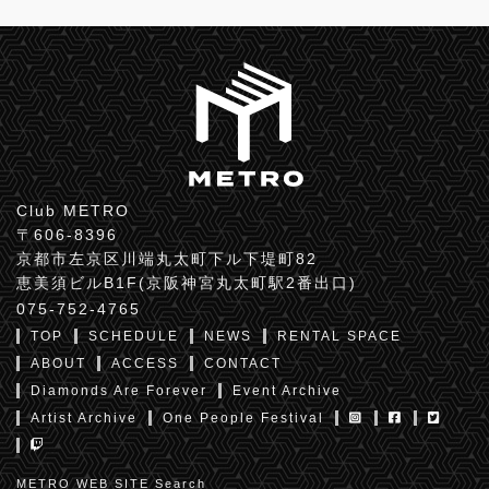
Club METRO
〒606-8396
京都市左京区川端丸太町下ル下堤町82
恵美須ビルB1F(京阪神宮丸太町駅2番出口)
075-752-4765
TOP
SCHEDULE
NEWS
RENTAL SPACE
ABOUT
ACCESS
CONTACT
Diamonds Are Forever
Event Archive
Artist Archive
One People Festival
METRO WEB SITE Search