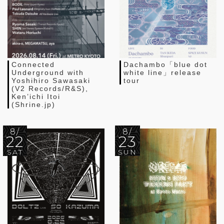
Connected
Dachambo「blue dot
Underground with
white line」release
Yoshihiro Sawasaki
tour
(V2 Records/R&S),
Ken’ichi Itoi
(Shrine.jp)
8/
8/
22
23
SAT
SUN