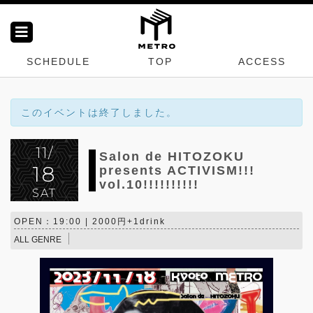
SCHEDULE
TOP
ACCESS
このイベントは終了しました。
11/
Salon de HITOZOKU
18
presents ACTIVISM!!!
vol.10!!!!!!!!!!
SAT
OPEN：19:00 | 2000円+1drink
ALL GENRE