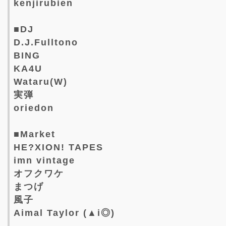
kenjirubien
■DJ
D.J.Fulltono
BING
KA4U
Wataru(W)
実弾
oriedon
■Market
HE?XION! TAPES
imn vintage
オフクワケ
まつげ
風子
Aimal Taylor (▲i◎)