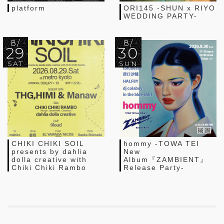
platform
ORI145 -SHUN x RIYO
WEDDING PARTY-
8/
8/
29
30
SAT
SUN
CHIKI CHIKI SOIL
hommy -TOWA TEI
presents by dahlia
New
dolla creative with
Album『ZAMBIENT』
Chiki Chiki Rambo
Release Party-