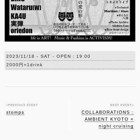
2023/11/18 -
SAT
- OPEN：19:00
2000円+1drink
«
PREVIOUS EVENT
NEXT EVENT
»
stomps
COLLABORATIONS :
AMBIENT KYOTO ×
night cruising