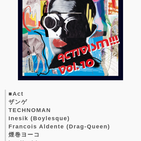
■Act
ザンゲ
TECHNOMAN
Inesik (Boylesque)
Francois Aldente (Drag-Queen)
煙巻ヨーコ