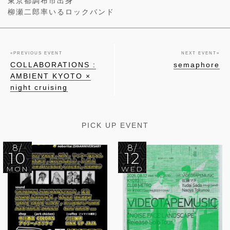
東京都調布市出身
柳瀬二郎率いるロックバンド
«
PREVIOUS EVENT
NEXT EVENT
»
COLLABORATIONS :
semaphore
AMBIENT KYOTO ×
night cruising
PICK UP EVENT
8/
8/
10
12
MON
WED