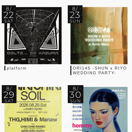
8/
8/
22
23
SAT
SUN
platform
ORI145 -SHUN x RIYO
WEDDING PARTY-
8/
8/
29
30
SAT
SUN