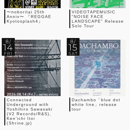
〜noboritai 25th
VIDEOTAPEMUSIC
Anniv〜 『REGGAE
“NOISE FACE
Kyotosplash4』
LANDSCAPE” Release
Solo Tour
8/
8/
14
15
FRI
SAT
Connected
Dachambo「blue dot
Underground with
white line」release
Yoshihiro Sawasaki
tour
(V2 Records/R&S),
Ken’ichi Itoi
(Shrine.jp)