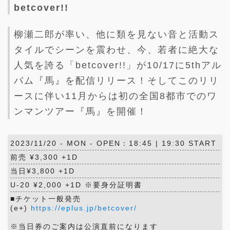
betcover!!
柳瀬二郎が率い、他に類を見ない音と活動ス
タイルでシーンを震わせ、今、若者に絶大な
人気を誇る「betcover!!」が10/17に5thアル
バム『馬』を配信リリース！そしてこのリリ
ースに伴い11月からは初の全国8都市でのワ
ンマンツアー『馬』を開催！
2023/11/20 -
MON
- OPEN：18:45 | 19:30 START
前売 ¥3,300 +1D
当日¥3,800 +1D
U-20 ¥2,000 +1D ※要身分証明書
■チケット一般発売
(e+)
https://eplus.jp/betcover/
※当日券のご案内は公演直前になります