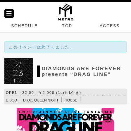
SCHEDULE
TOP
ACCESS
このイベントは終了しました。
2/
DIAMONDS ARE FOREVER
23
presents “DRAG LINE”
FRI
OPEN：22:00 | ￥2,000 (1drink付き)
DISCO
DRAG QUEEN NIGHT
HOUSE