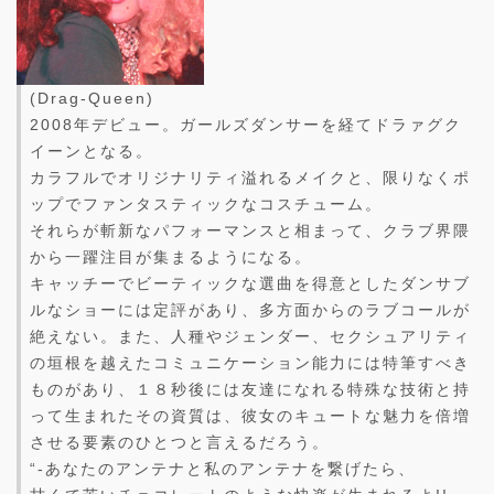
(Drag-Queen)
2008年デビュー。ガールズダンサーを経てドラァグク
イーンとなる。
カラフルでオリジナリティ溢れるメイクと、限りなくポ
ップでファンタスティックなコスチューム。
それらが斬新なパフォーマンスと相まって、クラブ界隈
から一躍注目が集まるようになる。
キャッチーでビーティックな選曲を得意としたダンサブ
ルなショーには定評があり、多方面からのラブコールが
絶えない。また、人種やジェンダー、セクシュアリティ
の垣根を越えたコミュニケーション能力には特筆すべき
ものがあり、１８秒後には友達になれる特殊な技術と持
って生まれたその資質は、彼女のキュートな魅力を倍増
させる要素のひとつと言えるだろう。
“-あなたのアンテナと私のアンテナを繋げたら、