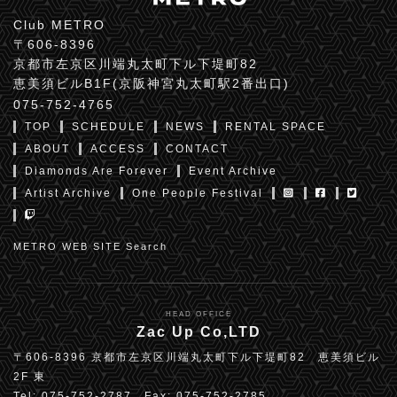
Club METRO
〒606-8396
京都市左京区川端丸太町下ル下堤町82
恵美須ビルB1F(京阪神宮丸太町駅2番出口)
075-752-4765
TOP
SCHEDULE
NEWS
RENTAL SPACE
ABOUT
ACCESS
CONTACT
Diamonds Are Forever
Event Archive
Artist Archive
One People Festival
METRO WEB SITE Search
HEAD OFFICE
Zac Up Co,LTD
〒606-8396 京都市左京区川端丸太町下ル下堤町82 恵美須ビル
2F 東
Tel: 075-752-2787 Fax: 075-752-2785