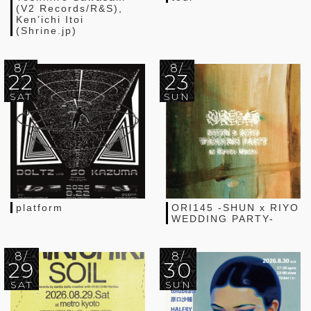
(V2 Records/R&S),
Ken’ichi Itoi
(Shrine.jp)
8/
8/
22
23
SAT
SUN
platform
ORI145 -SHUN x RIYO
WEDDING PARTY-
8/
8/
29
30
SAT
SUN