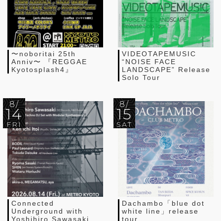
〜noboritai 25th
VIDEOTAPEMUSIC
Anniv〜 『REGGAE
“NOISE FACE
Kyotosplash4』
LANDSCAPE” Release
Solo Tour
8/
8/
14
15
FRI
SAT
Connected
Dachambo「blue dot
Underground with
white line」release
Yoshihiro Sawasaki
tour