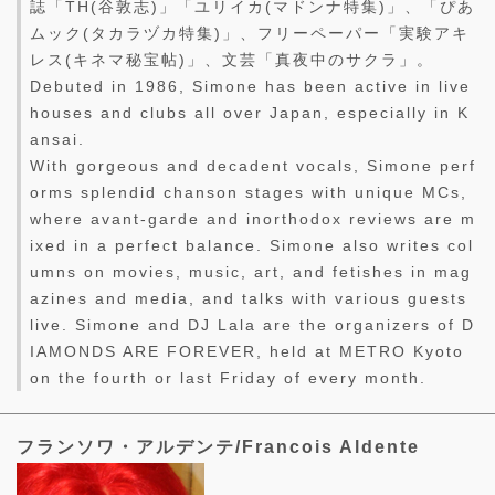
誌「TH(谷敦志)」「ユリイカ(マドンナ特集)」、「ぴあ
ムック(タカラヅカ特集)」、フリーペーパー「実験アキ
レス(キネマ秘宝帖)」、文芸「真夜中のサクラ」。
Debuted in 1986, Simone has been active in live
houses and clubs all over Japan, especially in K
ansai.
With gorgeous and decadent vocals, Simone perf
orms splendid chanson stages with unique MCs,
where avant-garde and inorthodox reviews are m
ixed in a perfect balance. Simone also writes col
umns on movies, music, art, and fetishes in mag
azines and media, and talks with various guests
live. Simone and DJ Lala are the organizers of D
IAMONDS ARE FOREVER, held at METRO Kyoto
on the fourth or last Friday of every month.
フランソワ・アルデンテ/Francois Aldente