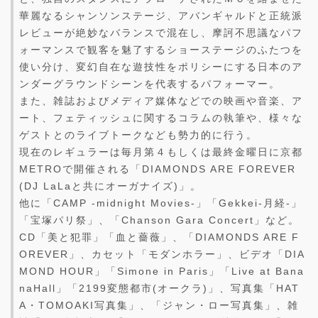
華麗なるシャンソンステージ、アバンギャルドと正統派
レビューが絶妙なバランスで混在し、摩訶不思議なパフ
ォーマンスで観客を魅了するショーステージのふたつを
使い分け、変幻自在な遊技性をポリシーにする日本のア
ンダーグラウンドシーンを代表するパフォーマー。
また、雑誌およびメディア媒体などでの映画や音楽、ア
ート、フェティッシュに関するコラムの執筆や、様々な
ゲストとのライブトークなども勢力的に行う。
現在のレギュラーは毎月第４もしくは最終金曜日に京都
METROで開催される「DIAMONDS ARE FOREVER
(DJ LaLaと共にオーガナイズ)」。
他に「CAMP -midnight Movies-」「Gekkei-月経-」
「宝塚パリ祭」、「Chanson Gara Concert」など。
CD「美と犯罪」「血と薔薇」、「DIAMONDS ARE F
OREVER」、カセット「モダンホラー」、ビデオ「DIA
MOND HOUR」「Simone in Paris」「Live at Bana
naHall」「2199変態都市(オークラ)」、写真集「HAT
A・TOMOAKI写真集」、「ジャン・ロー写真集」、雑