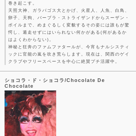
巻き起こす。
天照大神、ガラパゴス大とかげ、火星人、人魚、白鳥、
卵子、天狗、バーブラ・ストライザンドからスーザン・
ボイルまで、めまぐるしく変貌するその姿には誰もが驚
愕し、遁走せずにはいられない何かがある(何があるか
はよくわからない)。
神秘と狂奔のファムファタールが、今宵もナルシスティ
ックに官能の嵐を吹き荒らします。現在は、関西のゲイ
クラブやフリースペースを中心に絶賛プチ活躍中。
ショコラ・ド・ショコラ/Chocolate De
Chocolate