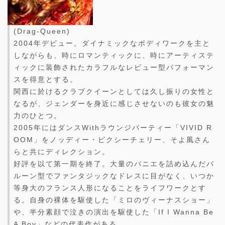
(Drag-Queen)
2004年デビュー。ダイナミックなボディワークを主と
しながらも、時にロマンティックに、時にアーティステ
ィックに装飾されたカラフルなレビュー型パフォーマン
スを得意とする。
関西に於けるクラブクイーンとしては久し振りの女性と
なるが、ジェンダーを身近に感じさせないのも彼女の魅
力のひとつ。
2005年にはダンスWithラウンジパーティー「VIVID R
OOM」をノッディー・ピクシーチェリー、そよ風さん
らと共にディレクション。
好評を以て第一期を終了。大量のパニエを詰め込んだバ
ルーン型でファンタジックなドレスに目がなく、いつか
等身大のフランス人形になることをライフワークとす
る。自身の裸体を駆使した「ミロのヴィーナスショー」
や、半分素顔で泣きの演出を駆使した「If I Wanna Be
A Boy」などの代表作がある。