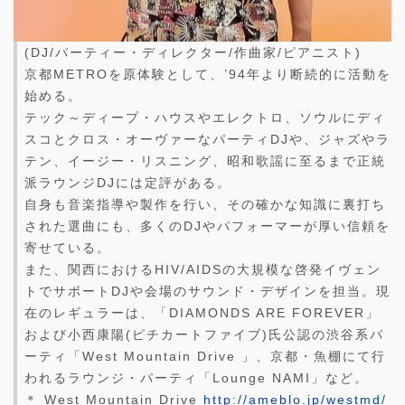
(DJ/パーティー・ディレクター/作曲家/ピアニスト)
京都METROを原体験として、’94年より断続的に活動を
始める。
テック～ディープ・ハウスやエレクトロ、ソウルにディ
スコとクロス・オーヴァーなパーティDJや、ジャズやラ
テン、イージー・リスニング、昭和歌謡に至るまで正統
派ラウンジDJには定評がある。
自身も音楽指導や製作を行い、その確かな知識に裏打ち
された選曲にも、多くのDJやパフォーマーが厚い信頼を
寄せている。
また、関西におけるHIV/AIDSの大規模な啓発イヴェン
トでサポートDJや会場のサウンド・デザインを担当。現
在のレギュラーは、「DIAMONDS ARE FOREVER」
および小西康陽(ピチカートファイブ)氏公認の渋谷系パ
ーティ「West Mountain Drive 」、京都・魚棚にて行
われるラウンジ・パーティ「Lounge NAMI」など。
＊ West Mountain Drive
http://ameblo.jp/westmd/