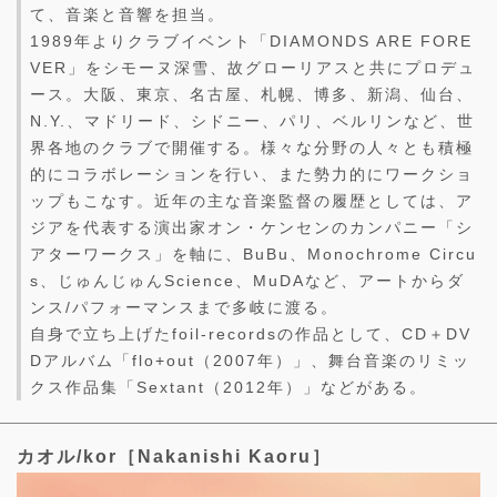
て、音楽と音響を担当。
1989年よりクラブイベント「DIAMONDS ARE FORE
VER」をシモーヌ深雪、故グローリアスと共にプロデュ
ース。大阪、東京、名古屋、札幌、博多、新潟、仙台、
N.Y.、マドリード、シドニー、パリ、ベルリンなど、世
界各地のクラブで開催する。様々な分野の人々とも積極
的にコラボレーションを行い、また勢力的にワークショ
ップもこなす。近年の主な音楽監督の履歴としては、ア
ジアを代表する演出家オン・ケンセンのカンパニー「シ
アターワークス」を軸に、BuBu、Monochrome Circu
s、じゅんじゅんScience、MuDAなど、アートからダ
ンス/パフォーマンスまで多岐に渡る。
自身で立ち上げたfoil-recordsの作品として、CD＋DV
Dアルバム「flo+out（2007年）」、舞台音楽のリミッ
クス作品集「Sextant（2012年）」などがある。
カオル/kor［Nakanishi Kaoru］