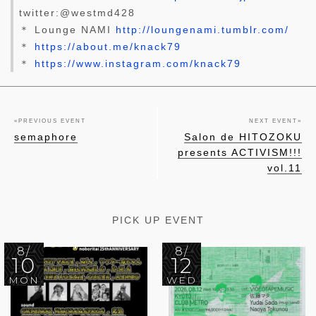
twitter:@westmd428
＊ Lounge NAMI
http://loungenami.tumblr.com/
＊
https://about.me/knack79
＊
https://www.instagram.com/knack79
«
PREVIOUS EVENT
NEXT EVENT
»
semaphore
Salon de HITOZOKU
presents ACTIVISM!!!
vol.11
PICK UP EVENT
8/
8/
10
12
MON
WED