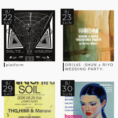
8/
8/
22
23
SAT
SUN
platform
ORI145 -SHUN x RIYO
WEDDING PARTY-
8/
8/
29
30
SAT
SUN