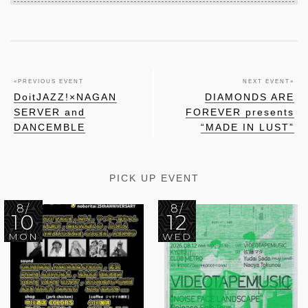
«
PREVIOUS EVENT
NEXT EVENT
»
DoitJAZZ!×NAGAN
DIAMONDS ARE
SERVER and
FOREVER presents
DANCEMBLE
“MADE IN LUST”
PICK UP EVENT
8/
8/
10
12
MON
WED