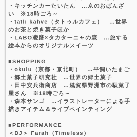
・キッチンカーたいたん …京のおばんざ
い ※18時ごろ～
・tatlı kahve（タトゥルカフェ） …世界
のお茶と焼き菓子ほか
・LABO凌磨×タカターニャの森 …旅する
絵本からのオリジナルスイーツ
■SHOPPING
・okulu（京都・京北町） …平飼いたまご
・郷土菓子研究社 …世界の郷土菓子
・田中安兵衛商店 …滋賀県野洲市の駄菓子
屋さん ※18時ごろ～
・森本サンゴ …イラストレーターによる手
描きアイテム＆ライブペインティング
■PERFORMANCE
＜DJ＞ Farah（Timeless）