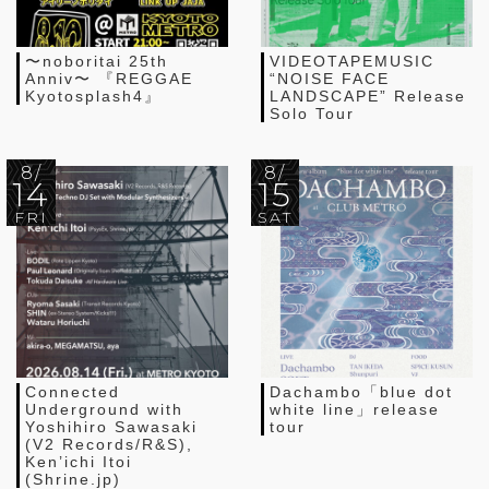
〜noboritai 25th
VIDEOTAPEMUSIC
Anniv〜 『REGGAE
“NOISE FACE
Kyotosplash4』
LANDSCAPE” Release
Solo Tour
8/
8/
14
15
FRI
SAT
Connected
Dachambo「blue dot
Underground with
white line」release
Yoshihiro Sawasaki
tour
(V2 Records/R&S),
Ken’ichi Itoi
(Shrine.jp)