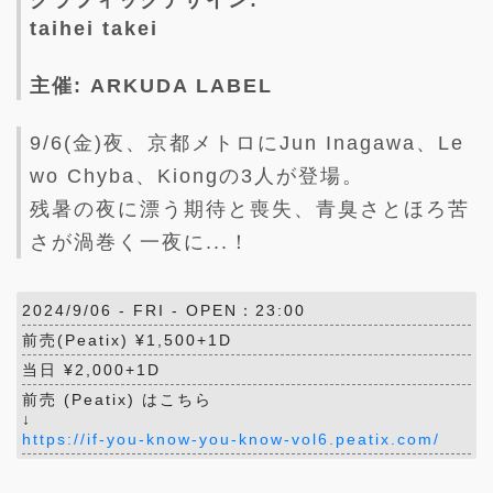
グラフィックデザイン:
taihei takei
主催: ARKUDA LABEL
9/6(金)夜、京都メトロにJun Inagawa、Le
wo Chyba、Kiongの3人が登場。
残暑の夜に漂う期待と喪失、青臭さとほろ苦
さが渦巻く一夜に...！
2024/9/06 -
FRI
- OPEN：23:00
前売(Peatix) ¥1,500+1D
当日 ¥2,000+1D
前売 (Peatix) はこちら
↓
https://if-you-know-you-know-vol6.peatix.com/