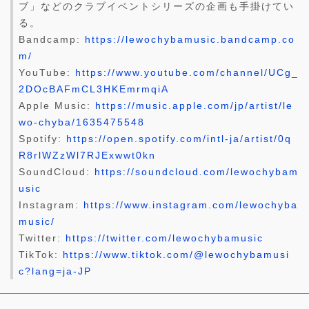
ブ」などのクラブイベントシリーズの企画も手掛けてい
る。
Bandcamp:
https://lewochybamusic.bandcamp.co
m/
YouTube:
https://www.youtube.com/channel/UCg_
2DOcBAFmCL3HKEmrmqiA
Apple Music:
https://music.apple.com/jp/artist/le
wo-chyba/1635475548
Spotify:
https://open.spotify.com/intl-ja/artist/0q
R8rlWZzWl7RJExwwt0kn
SoundCloud:
https://soundcloud.com/lewochybam
usic
Instagram:
https://www.instagram.com/lewochyba
music/
Twitter:
https://twitter.com/lewochybamusic
TikTok:
https://www.tiktok.com/@lewochybamusi
c?lang=ja-JP