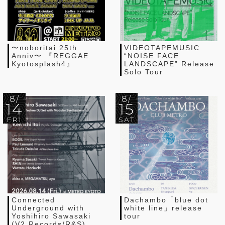
〜noboritai 25th
VIDEOTAPEMUSIC
Anniv〜 『REGGAE
“NOISE FACE
Kyotosplash4』
LANDSCAPE” Release
Solo Tour
8/
8/
14
15
FRI
SAT
Connected
Dachambo「blue dot
Underground with
white line」release
Yoshihiro Sawasaki
tour
(V2 Records/R&S),