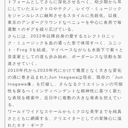
トフォームとしてさらに深化させるべく、幼少期から耳
にしていたエレクトロやテクノ、レイヴ・ミュージック
をジャンルレスに融和させるスタイルに先鋭化。以後、
東京のアンダーグラウンドなベニューを中心に各所で毎
週数々のギグを繰り広げている。
さらには、2022年以降自身の愛するエレクトロニッ
ク・ミュージックを血の通った形で体現すべく、ユニッ
ト・Frog 3を結成。マイペースながらも水面下で着々と
音楽家としての道も歩み始め、ボーダーレスな活動を加
速させていく。
2010年代から2020年代にかけて幾度となく大きな変化
の渦に巻き込まれたJun Inagawaは現在、既存の「Jun
Inagawa像」を打破し、さらなるクリエイションの可能
性を探るべくインディペンデントな精神性に基づく新た
な表現を模索中。近日中に複数の大きな発表を控えてい
る。
ワールドワイドなスケールからミクロな美学までを純真
さとともに網羅する、クリエイターとしての冒険心に溢
れたネオ・ギーク