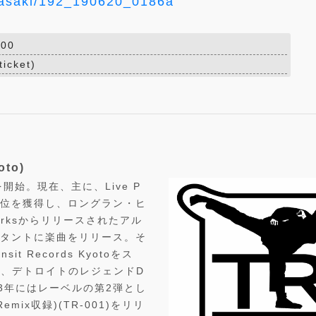
sasaki/192_190620_0186a
00
ticket)
oto)
始。現在、主に、Live P
で上位を獲得し、ロングラン・ヒ
orksからリリースされたアル
にコンスタントに楽曲をリリース。そ
it Records Kyotoをス
、デトロイトのレジェンドD
2013年にはレーベルの第2弾とし
 Remix収録)(TR-001)をリリ