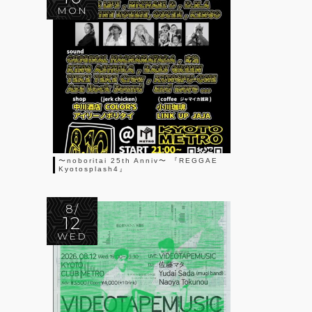
MON
〜noboritai 25th Anniv〜 『REGGAE
Kyotosplash4』
8/
12
WED