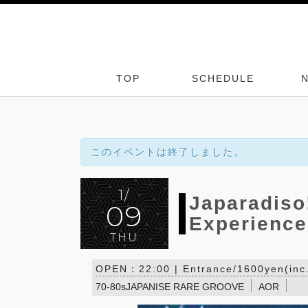
TOP
SCHEDULE
このイベントは終了しました。
1/
Japaradiso
09
Experience
THU
OPEN：22:00 | Entrance/1600yen(inc.1
70-80sJAPANISE RARE GROOVE
AOR