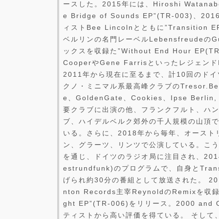
ースした。2015年には、Hiroshi Watan
e Bridge of Sounds EP”(TR-003
ィストBee Lincolnとともに”Transition 
ベルリンの名門レーベルLebensfreudeのGu
ックスを収録た”Without End Hour EP(T
CooperやGene Farrisといったレジ
2011年から現在に至るまで、計10回のド
クノ・ミニマル系最高峰クラブのTresor.Berl
e、GoldenGate、Cookies、Ipse Berl
要クラブに出演の他、フランクフルト、ハ
ブ、ハイデルベルク郊外の千人規模の山頂
いる。さらに、2018年から毎年、オース
ン、グラーツ、リンツで公演している。こ
を通じ、ドイツのラジオ局に注目され、2014
estrundfunk)のプログラムで、自身とTransi
げられ約30分の番組として放送された。 20
nton Records主宰ReynoldのRemixを収録し
ght EP”(TR-006)をリリース。2000 
ティストから高い評価を得ている。 そして、2020