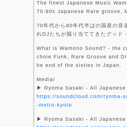
The finest Japanese Music Wam
70-80s Japanese Rare groove, M
70年代から80年代半ばの国産の
れDJたちが掘り当ててきたグッド
What is Wamono Sound? - the c
chnie Funk, Rare Groove and Di
he end of the sixties in Japan.
Media/
▶ Ryoma Sasaki - All Japanese 
https://soundcloud.com/ryoma-s
-metro-kyoto
▶ Ryoma Sasaki - All Japanese 