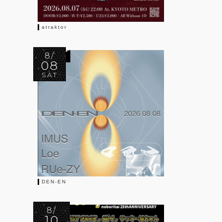
atraktor
8/
08
SAT
DEN-EN
8/
10