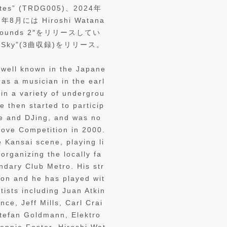
ates” (TRDG005)、2024年
、同年8月には Hiroshi Watana
 Sounds 2″をリリースしてい
e Sky”(3曲収録)をリリース。
 well known in the Japane
as a musician in the earl
 in a variety of undergrou
e then started to particip
ve and DJing, and was no
oove Competition in 2000.
e Kansai scene, playing li
rganizing the locally fa
dary Club Metro. His str
ion and he has played wit
rtists including Juan Atkin
ce, Jeff Mills, Carl Crai
Stefan Goldmann, Elektro