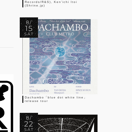
Records/R&S), Ken’ichi Itoi
(Shrine.jp)
8/
15
SAT
Dachambo「blue dot white line」
release tour
8/
22
SAT