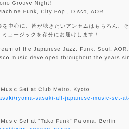
ono Groove Night!
achine Funk, City Pop , Disco, AOR...
音楽を中心に、皆が聴きたいアンセムはもちろん、
・ミュージックを存分にお届けします！
ream of the Japanese Jazz, Funk, Soul, AOR
sco music developed throughout the years si
Music Set at Club Metro, Kyoto
asaki/ryoma-sasaki-all-japanese-music-set-at
Music Set at "Tako Funk" Paloma, Berlin