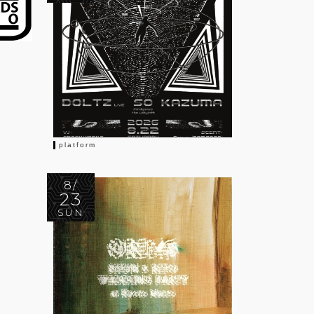
platform
8/
23
SUN