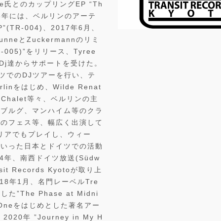
abe氏とのカップリングEP “Th
)、2016年には、ベルリンのアーテ
EP”(TR-004)、2017年6月、
nneとZuckermannのリミ
R-005)”をリリース、Tyree
ェンドDj達からサポートを受けた。
イツでのDJツアーを行い、テ
inをはじめ、Wilde Renat
in, Chalet等々、ベルリンの主
ンブルグ、マンハイム等のクラ
でのフェス等、幅広く出演して
トリアでもプレイし、ウィー
ういった日本とドイツでの活動
年、南西ドイツ放送(Südw
t Records Kyotoが取り上
18年1月、名門レーベルTre
た”The Phase at Midni
and Oneをはじめとした著名アー
年 ”Journey in My H