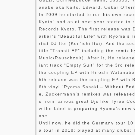
Guzzi, Gunne&Zuckermann, DJ3000, Re
anabe aka Kaito, Edward, Oskar Offe
In 2009 he started to run his own rec
Kyoto” and as of next year started to r
Records Kyoto. The first release was 
arker’s “Beautiful Life” with Ryoma’s 
rtist DJ Itoi (Ken’ichi Itoi). And the 
title “Transit EP” including the remix
Music/Rauschzeit). After it, He releas
iant track “Empty Suit” for the 3rd re
the coupling EP with Hiroshi Watanab
5th release was the coupling EP with B
6th vinyl “Ryoma Sasaki – Without En
e, Zuckermann’s remixes was released.
s from famous great Djs like Tyree Co
w the label is preparing Ryoma’s new w
ase.
Until now, he did the Germany tour 10 
a tour in 2018: played at many clubs: 