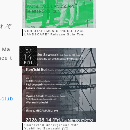
それぞ
VIDEOTAPEMUSIC “NOISE FACE
LANDSCAPE” Release Solo Tour
, Ma
8/
14
nce t
FRI
-club
Connected Underground with
Yoshihiro Sawasaki (V2