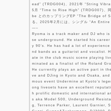
ead” (TRDG004)、2021年 “String Vibr
5月 “Time to Rise High” (TRDG007)
be とのカップリングEP “The Bridge of
る。2025年2月には、シングル “An Entir
—–
Ryoma is a track maker and DJ who is
se underground. He started his career 
y 90’s. He has had a lot of experience
nd bands as a guitarist and vocalist. H
ate in the club music scene playing li
minated as a finalist of the Roland Gr
He currently plays an active part in th
ve and DJing in Kyoto and Osaka, and o
mous event Undermine at Kyoto’s legen
ong livesets have an excellent reputat
h prolific domestic and international a
s aka Model 500, Underground Resistan
g, Terrence Parker, Laurent Garnier, 