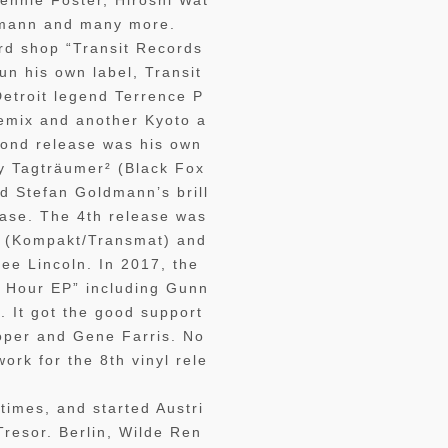
nnie Foster, Hiroshi Wat
rmann and many more.
ord shop “Transit Records
un his own label, Transit
Detroit legend Terrence P
remix and another Kyoto a
second release was his own
 by Tagträumer² (Black Fox
ed Stefan Goldmann’s brill
lease. The 4th release was
e (Kompakt/Transmat) and
ee Lincoln. In 2017, the
d Hour EP” including Gunn
 It got the good support
oper and Gene Farris. No
ork for the 8th vinyl rele
times, and started Austri
Tresor. Berlin, Wilde Ren