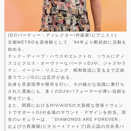
(DJ/パーティー・ディレクター/作曲家/ピアニスト)
京都METROを原体験として、’94年より断続的に活動を
始める。
テック～ディープ・ハウスやエレクトロ、ソウルにディ
スコとクロス・オーヴァーなパーティDJや、ジャズやラ
テン、イージー・リスニング、昭和歌謡に至るまで正統
派ラウンジDJには定評がある。
自身も音楽指導や製作を行い、その確かな知識に裏打ち
された選曲にも、多くのDJやパフォーマーが厚い信頼を
寄せている。
また、関西におけるHIV/AIDSの大規模な啓発イヴェン
トでサポートDJや会場のサウンド・デザインを担当。現
在のレギュラーは、「DIAMONDS ARE FOREVER」
および小西康陽(ピチカートファイブ)氏公認の渋谷系パ