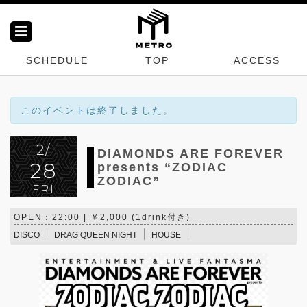
SCHEDULE
TOP
ACCESS
このイベントは終了しました。
2/
DIAMONDS ARE FOREVER
28
presents “ZODIAC
ZODIAC”
FRI
OPEN：22:00 | ￥2,000 (1drink付き)
DISCO
DRAG QUEEN NIGHT
HOUSE