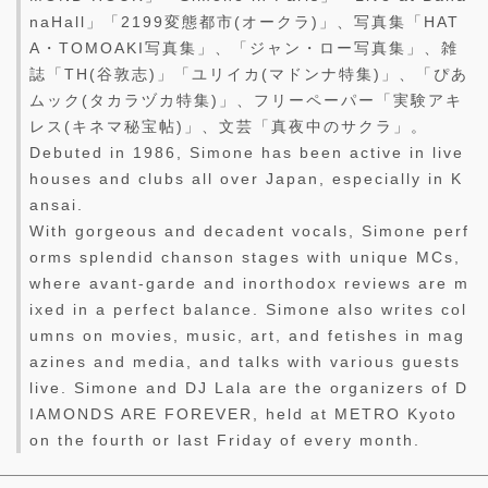
naHall」「2199変態都市(オークラ)」、写真集「HAT
A・TOMOAKI写真集」、「ジャン・ロー写真集」、雑
誌「TH(谷敦志)」「ユリイカ(マドンナ特集)」、「ぴあ
ムック(タカラヅカ特集)」、フリーペーパー「実験アキ
レス(キネマ秘宝帖)」、文芸「真夜中のサクラ」。
Debuted in 1986, Simone has been active in live
houses and clubs all over Japan, especially in K
ansai.
With gorgeous and decadent vocals, Simone perf
orms splendid chanson stages with unique MCs,
where avant-garde and inorthodox reviews are m
ixed in a perfect balance. Simone also writes col
umns on movies, music, art, and fetishes in mag
azines and media, and talks with various guests
live. Simone and DJ Lala are the organizers of D
IAMONDS ARE FOREVER, held at METRO Kyoto
on the fourth or last Friday of every month.