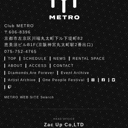
Club METRO
〒606-8396
京都市左京区川端丸太町下ル下堤町82
恵美須ビルB1F(京阪神宮丸太町駅2番出口)
075-752-4765
TOP
SCHEDULE
NEWS
RENTAL SPACE
ABOUT
ACCESS
CONTACT
Diamonds Are Forever
Event Archive
Artist Archive
One People Festival
METRO WEB SITE Search
HEAD OFFICE
Zac Up Co,LTD