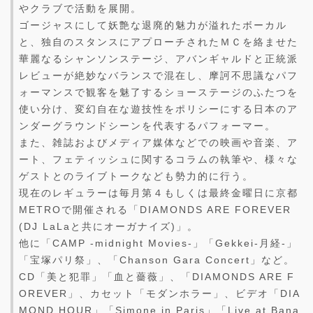
やクラブで活動を展開。
ゴージャスにして妖艶な退廃的魅力が溢れたボーカル
と、独自のスタンスにアプローチされたＭＣを絡ませた
華麗なるシャンソンステージ、アバンギャルドと正統派
レビューが絶妙なバランスで混在し、摩訶不思議なパフ
ォーマンスで観客を魅了するショーステージのふたつを
使い分け、変幻自在な遊技性をポリシーにする日本のア
ンダーグラウンドシーンを代表するパフォーマー。
また、雑誌およびメディア媒体などでの映画や音楽、ア
ート、フェティッシュに関するコラムの執筆や、様々な
ゲストとのライブトークなども勢力的に行う。
現在のレギュラーは毎月第４もしくは最終金曜日に京都
METROで開催される「DIAMONDS ARE FOREVER
(DJ LaLaと共にオーガナイズ)」。
他に「CAMP -midnight Movies-」「Gekkei-月経-」
「宝塚パリ祭」、「Chanson Gara Concert」など。
CD「美と犯罪」「血と薔薇」、「DIAMONDS ARE F
OREVER」、カセット「モダンホラー」、ビデオ「DIA
MOND HOUR」「Simone in Paris」「Live at Bana