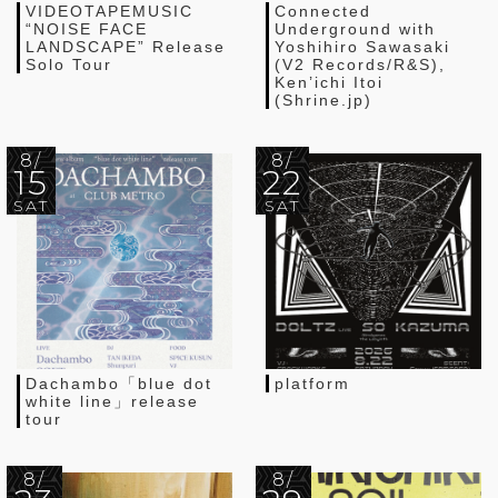
VIDEOTAPEMUSIC
Connected
“NOISE FACE
Underground with
LANDSCAPE” Release
Yoshihiro Sawasaki
Solo Tour
(V2 Records/R&S),
Ken’ichi Itoi
(Shrine.jp)
8/
8/
15
22
SAT
SAT
Dachambo「blue dot
platform
white line」release
tour
8/
8/