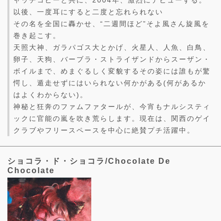
以後、一度耳にすると二度と忘れられない
その名を全国に轟かせ、“二週間ほど”そよ風さん旋風を
巻き起こす。
天照大神、ガラパゴス大とかげ、火星人、人魚、白鳥、
卵子、天狗、バーブラ・ストライザンドからスーザン・
ボイルまで、めまぐるしく変貌するその姿には誰もが驚
愕し、遁走せずにはいられない何かがある(何があるか
はよくわからない)。
神秘と狂奔のファムファタールが、今宵もナルシスティ
ックに官能の嵐を吹き荒らします。現在は、関西のゲイ
クラブやフリースペースを中心に絶賛プチ活躍中。
ショコラ・ド・ショコラ/Chocolate De
Chocolate