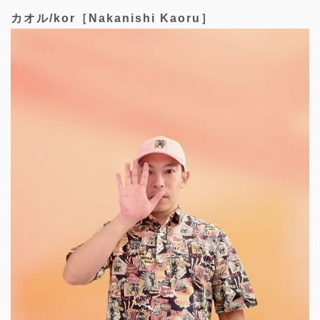
カオル/kor［Nakanishi Kaoru］