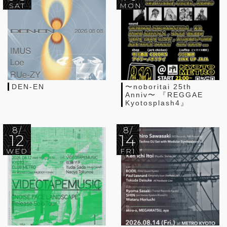
SAT
MON
DEN-EN
〜noboritai 25th
Anniv〜 『REGGAE
Kyotosplash4』
8/
8/
12
14
WED
FRI