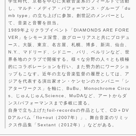
学生時代、京都を中心に実験音楽系のフィールドで活動
し、マルチ・メディア・パフォーマンス・グループ「du
mb type」の立ち上げに参加。創世記のメンバーとし
て、音楽と音響を担当。
1989年よりクラブイベント「DIAMONDS ARE FORE
VER」をシモーヌ深雪、故グローリアスと共にプロデュ
ース。大阪、東京、名古屋、札幌、博多、新潟、仙台、
N.Y.、マドリード、シドニー、パリ、ベルリンなど、世
界各地のクラブで開催する。様々な分野の人々とも積極
的にコラボレーションを行い、また勢力的にワークショ
ップもこなす。近年の主な音楽監督の履歴としては、ア
ジアを代表する演出家オン・ケンセンのカンパニー「シ
アターワークス」を軸に、BuBu、Monochrome Circu
s、じゅんじゅんScience、MuDAなど、アートからダ
ンス/パフォーマンスまで多岐に渡る。
自身で立ち上げたfoil-recordsの作品として、CD＋DV
Dアルバム「flo+out（2007年）」、舞台音楽のリミッ
クス作品集「Sextant（2012年）」などがある。