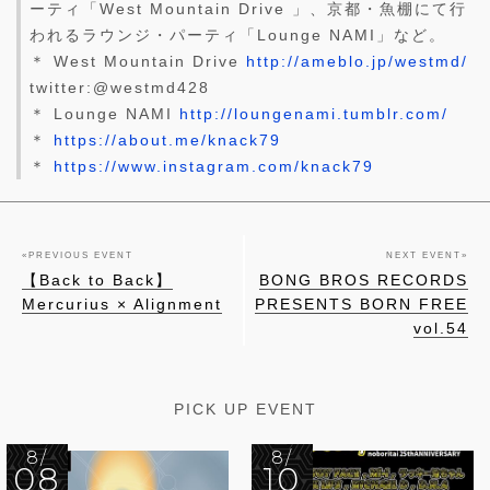
ーティ「West Mountain Drive 」、京都・魚棚にて行
われるラウンジ・パーティ「Lounge NAMI」など。
＊ West Mountain Drive
http://ameblo.jp/westmd/
twitter:@westmd428
＊ Lounge NAMI
http://loungenami.tumblr.com/
＊
https://about.me/knack79
＊
https://www.instagram.com/knack79
«
PREVIOUS EVENT
NEXT EVENT
»
【Back to Back】
BONG BROS RECORDS
Mercurius × Alignment
PRESENTS BORN FREE
vol.54
PICK UP EVENT
8/
8/
08
10