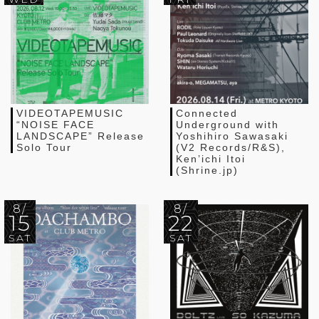
VIDEOTAPEMUSIC
Connected
“NOISE FACE
Underground with
LANDSCAPE” Release
Yoshihiro Sawasaki
Solo Tour
(V2 Records/R&S),
Ken’ichi Itoi
(Shrine.jp)
8/
8/
15
22
SAT
SAT