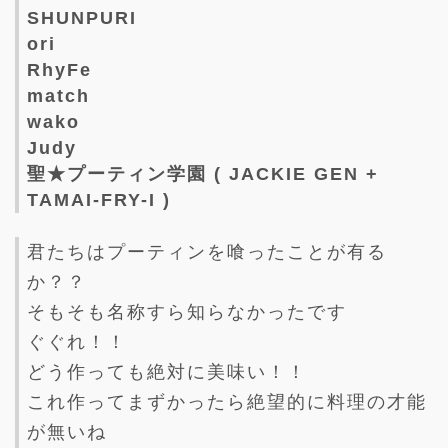
SHUNPURI
ori
RhyFe
match
wako
Judy
聖★プーティン学園 ( JACKIE GEN +
TAMAI-FRY-I )
君たちはプーティンを喰ったことが有る
か？？
そもそも名称すら知らなかったです
ぐぐれ！！
どう作っても絶対に美味い！！
これ作ってまずかったら絶望的に料理の才能
が無いね