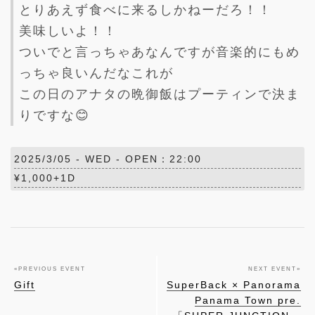
とりあえず食べに来るしかねーだろ！！
美味しいよ！！
ついでと言っちゃあなんですが音楽的にもめ
っちゃ良いんだなこれが
この日のアナタの晩御飯はプーティンで決ま
りですな😊
2025/3/05 -
WED
- OPEN：22:00
¥1,000+1D
«
PREVIOUS EVENT
NEXT EVENT
»
Gift
SuperBack × Panorama
Panama Town pre.