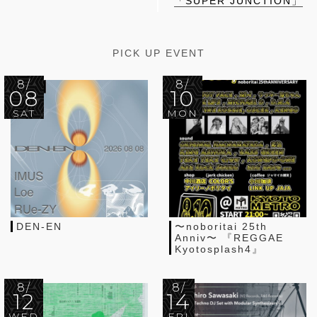
「SUPER JUNCTION」
PICK UP EVENT
8/
8/
08
10
SAT
MON
DEN-EN
〜noboritai 25th
Anniv〜 『REGGAE
Kyotosplash4』
8/
8/
12
14
WED
FRI