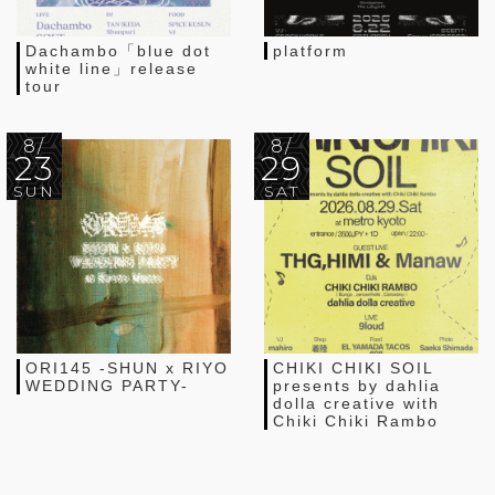
Dachambo「blue dot
platform
white line」release
tour
8/
8/
23
29
SUN
SAT
ORI145 -SHUN x RIYO
CHIKI CHIKI SOIL
WEDDING PARTY-
presents by dahlia
dolla creative with
Chiki Chiki Rambo