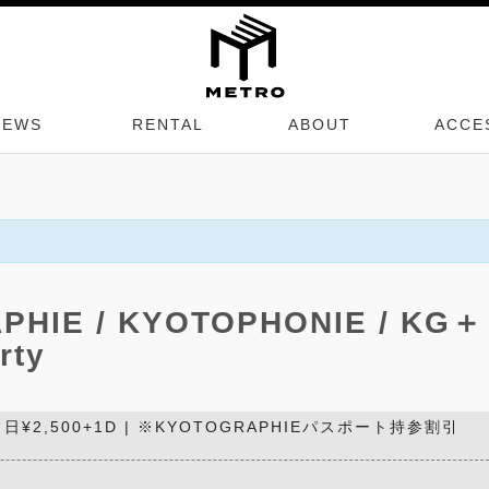
NEWS
RENTAL
ABOUT
ACCE
HIE / KYOTOPHONIE / KG＋
rty
| 当日¥2,500+1D | ※KYOTOGRAPHIEパスポート持参割引