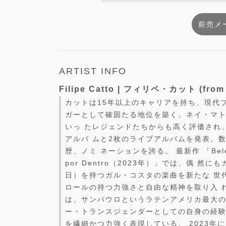
前売メ
ARTIST INFO
Filipe Catto | フィリペ・カット (from 
カットは15年以上のキャリアを持ち、現代
ガーとして確固たる地位を築く。ネイ・マ
いっ たレジェンドたちからも高く評価され
アルバ ムと2枚のライブアルバムを発表。
歴、ノミ ネーションを誇る。 最新作 「Belezas
por Dentro（2023年）」では、偶 然
日）を持つガル・コスタの楽曲を新たな 世
ロールの持つ力強さと自由な精神を取り入 
は、サンパウロというラテンアメリカ最大の
ー・トランスジェンダーとしての自身の経験
を繊細かつ力強く表現している。 2023年