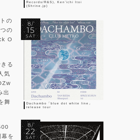
Records/R&S), Ken’ichi Itoi
(Shrine.jp)
ントの
8/
15
3つの
SAT
k O
できる
人気
Zw
み出
を舞
Dachambo「blue dot white line」
release tour
8/
00
22
開幕を
SAT