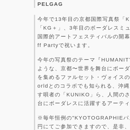
PELGAG
今年で13年目の京都国際写真祭「KY
「KG＋」、3年目のボーダレスミュ
国際的アートフェスティバルの開幕を
ff Partyで祝います。
今年の写真祭のテーマ『HUMAN
ような、京都〜世界を舞台にボー
を集めるファルセット・ヴォイスのロ
orldとのコラボでも知られる、
す唄者の「KUNIKO」ら、人間
台にボーダレスに活躍するアーテ
※毎年恒例の"KYOTOGRAPHIE
円にてご参加できますので、是非、KY