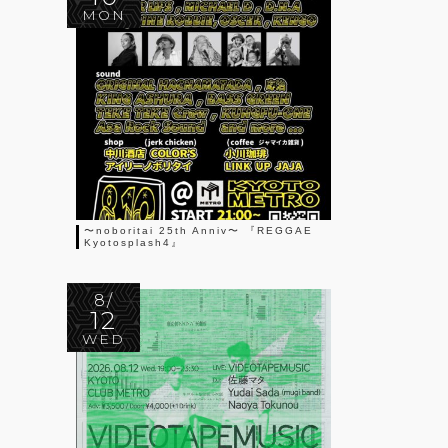
MON
〜noboritai 25th Anniv〜 『REGGAE
Kyotosplash4』
8/
12
WED