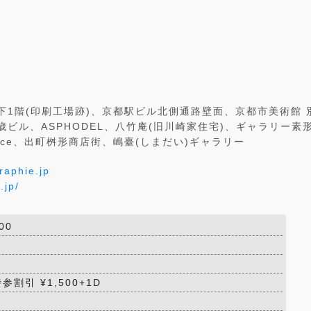
下1階(印刷工場跡)、京都駅ビル北側通路壁面、京都市美術館 
ビル、ASPHODEL、八竹庵(旧川崎家住宅)、ギャラリー素
nt Space、出町桝形商店街、嶋臺(しまだい)ギャラリー
raphie.jp
.jp/
00
割引 ¥1,500+1D