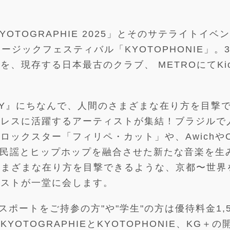
OTOGRAPHIE 2025」とそのサテライトイベ
ージックフェスティバル「KYOTOPHONIE」。
、現存する日本最古のクラブ、 METROにてKic
ITY』にちなんで、人間のさまざまな在り方を目撃
ダレスに活躍するアーティストが集結！ブラジルで
ックスター「フィリペ・カット」や、AwichやO
沖縄民謡とヒップホップを融合させた新たな音楽を生
のさまざまな在り方を目撃できるような、京都〜世界
ィストが一堂に会します。
パスポートをご持参の方"や"学生"の方は優待料金1,5
OTOGRAPHIEとKYOTOPHONIE、KG＋の