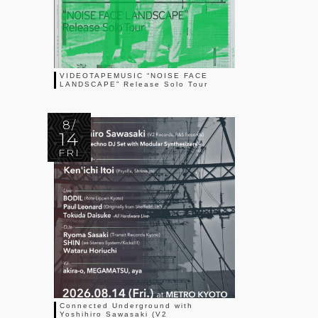
VIDEOTAPEMUSIC “NOISE FACE
LANDSCAPE” Release Solo Tour
8/
14
FRI
Connected Underground with
Yoshihiro Sawasaki (V2