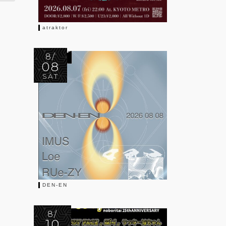
atraktor
8/
08
SAT
DEN-EN
8/
10