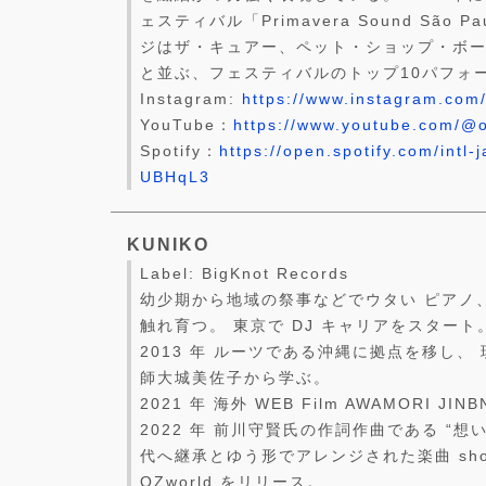
ェスティバル「Primavera Sound São
ジはザ・キュアー、ペット・ショップ・ボー
と並ぶ、フェスティバルのトップ10パフォ
Instagram:
https://www.instagram.com/f
YouTube：
https://www.youtube.com/@of
Spotify：
https://open.spotify.com/intl-
UBHqL3
KUNIKO
Label: BigKnot Records
幼少期から地域の祭事などでウタい ピアノ
触れ育つ。 東京で DJ キャリアをスタート。師 
2013 年 ルーツである沖縄に拠点を移し、
師大城美佐子から学ぶ。
2021 年 海外 WEB Film AWAMORI JI
2022 年 前川守賢氏の作詞作曲である “想
代へ継承とゆう形でアレンジされた楽曲 shoNga
OZworld をリリース。