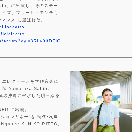
 Paulo」に出演し、そのステー
 イズ、マリーザ・モンチら
ーマンス に選ばれた。
ilipecatto
icialcatto
ja/artist/2oyiy3RLv9ifDElG
、エレクトーンを学び音楽に
Yama aka Sahib。
 琉球沖縄に根ざした唄三線を
NBNER に出演。
いションガネー”を 現代•次世
nee KUNIKO,RITTO,