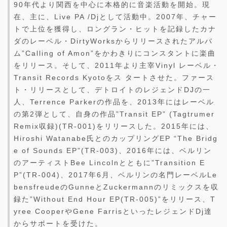
90年代より関西を中心に本格的に音楽活動を開始。現
在、主に、Live PA /Djとして活動中。2007年、チャー
トで上位を獲得し、ロングラン・ヒットを記録したカナ
ダのレーベル・DirtyWorksからリリースされたアルバ
ム”Calling of Amon”をかわきりにコンスタントに楽曲
をリリース。そして、2011年より主宰Vinyl レーベル・
Transit Records Kyotoをス タートさせた。ファース
ト・リリースとして、デトロイトのレジェンドDJの一
人、Terrence Parkerの作品を、2013年にはレーベル
の第2弾として、自身の作品”Transit EP” (Tagtrumer
Remix収録)(TR-001)をリリースした。2015年には、
Hiroshi Watanabe氏とのカップリングEP “The Bridg
e of Sounds EP”(TR-003)、2016年には、ベルリン
のアーティストBee Lincolnとともに”Transition E
P”(TR-004)、2017年6月、ベルリンの名門レーベルLe
bensfreudeのGunneとZuckermannのリミックスを収
録た”Without End Hour EP(TR-005)”をリリース、T
yree CooperやGene FarrisといったレジェンドDj達
からサポートを受けた。