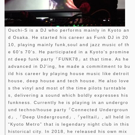
Ouchi-S is a DJ who performs mainly in Kyoto an
d Osaka. He started his career as Funk DJ in 20
10, playing mainly funk,soul and jazz music of th
e 60’s 70’s. He participated in a Kyoto’s promine
nt deep funk party『FUNK78』at that time. As he
advanced in DJ’ing, he made a commitment to bu
ild his career by playing house music like detroit
house, deep house and tech house. He also love
s the vinyl and most of the time pilots turntable
s, delivering a sound which boldly expresses his
funkness. Currently he is playing in an undergro
und techno/house party『Connected Undergroun
d』,『Deep Underground』,『yelltail』, all held in
“Kyoto Metro” that is legendary night club in this
historical city. In 2018, he released his own mix