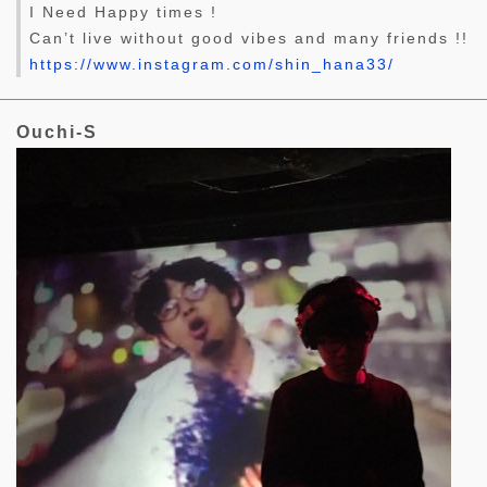
I Need Happy times !
Can’t live without good vibes and many friends !!
https://www.instagram.com/shin_hana33/
Ouchi-S