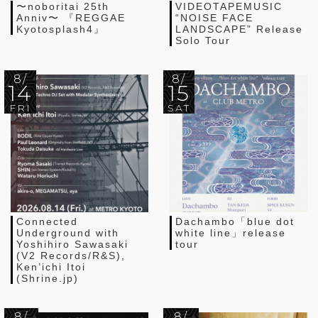
〜noboritai 25th
VIDEOTAPEMUSIC
Anniv〜 『REGGAE
“NOISE FACE
Kyotosplash4』
LANDSCAPE” Release
Solo Tour
8/
8/
14
15
FRI
SAT
Connected
Dachambo「blue dot
Underground with
white line」release
Yoshihiro Sawasaki
tour
(V2 Records/R&S),
Ken’ichi Itoi
(Shrine.jp)
8/
8/