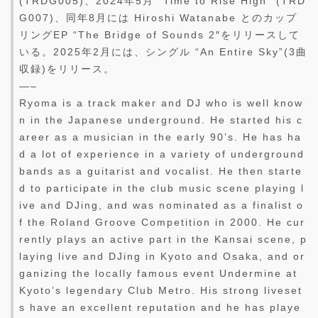
(TRDG005)、2024年5月 “Time to Rise High” (TRD
G007)、同年8月には Hiroshi Watanabe とのカップ
リングEP “The Bridge of Sounds 2″をリリースして
いる。2025年2月には、シングル “An Entire Sky”(3曲
収録)をリリース。
—–
Ryoma is a track maker and DJ who is well know
n in the Japanese underground. He started his c
areer as a musician in the early 90’s. He has ha
d a lot of experience in a variety of underground
bands as a guitarist and vocalist. He then starte
d to participate in the club music scene playing l
ive and DJing, and was nominated as a finalist o
f the Roland Groove Competition in 2000. He cur
rently plays an active part in the Kansai scene, p
laying live and DJing in Kyoto and Osaka, and or
ganizing the locally famous event Undermine at
Kyoto’s legendary Club Metro. His strong liveset
s have an excellent reputation and he has playe