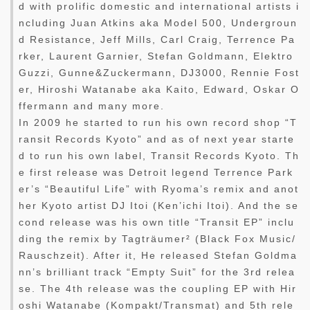
d with prolific domestic and international artists i
ncluding Juan Atkins aka Model 500, Undergroun
d Resistance, Jeff Mills, Carl Craig, Terrence Pa
rker, Laurent Garnier, Stefan Goldmann, Elektro
Guzzi, Gunne&Zuckermann, DJ3000, Rennie Fost
er, Hiroshi Watanabe aka Kaito, Edward, Oskar O
ffermann and many more.
In 2009 he started to run his own record shop “T
ransit Records Kyoto” and as of next year starte
d to run his own label, Transit Records Kyoto. Th
e first release was Detroit legend Terrence Park
er’s “Beautiful Life” with Ryoma’s remix and anot
her Kyoto artist DJ Itoi (Ken’ichi Itoi). And the se
cond release was his own title “Transit EP” inclu
ding the remix by Tagträumer² (Black Fox Music/
Rauschzeit). After it, He released Stefan Goldma
nn’s brilliant track “Empty Suit” for the 3rd relea
se. The 4th release was the coupling EP with Hir
oshi Watanabe (Kompakt/Transmat) and 5th rele