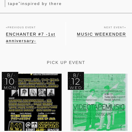
tape”inspired by there
«
PREVIOUS EVENT
NEXT EVENT
»
ENCHANTER #7 -1st
MUSIC WEEKENDER
anniversary-
PICK UP EVENT
8/
8/
10
12
MON
WED