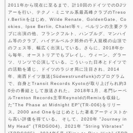
2011年から現在に至るまで、計10回のドイツでのDJツ
アーを行い、テクノ・ミニマル系最高峰クラブのTreso
r.Berlinをはじめ、Wilde Renate、GoldenGate、Co
okies、Ipse Berlin, Chalet等々、ベルリンの主要クラ
ブに出演の他、フランクフルト、ハンブルグ、マンハイ
ム等のクラブ、ハイデルベルク郊外の千人規模の山頂で
のフェス等、幅広く出演している。さらに、2018年か
ら毎年、オーストリアでもプレイし、ウィーン、グラー
ツ、リンツで公演している。こういった日本とドイツで
の活動を通じ、ドイツのラジオ局に注目され、2014
年、南西ドイツ放送(Südwestrundfunk)のプログラム
で、自身とTransit Records Kyotoが取り上げられ約3
0分の番組として放送された。 2018年1月、名門レーベ
ルTrenton Records主宰ReynoldのRemixを収録し
た”The Phase at Midnight EP”(TR-006)をリリー
ス。2000 and Oneをはじめとした著名アーティストか
ら高い評価を得ている。 そして、2020年 ”Journey in
My Head” (TRDG004)、2021年 “String Vibrates”