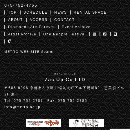
075-752-4765
TOP
SCHEDULE
NEWS
RENTAL SPACE
ABOUT
ACCESS
CONTACT
Diamonds Are Forever
Event Archive
Artist Archive
One People Festival
METRO WEB SITE Search
HEAD OFFICE
Zac Up Co,LTD
〒606-8396 京都市左京区川端丸太町下ル下堤町82 恵美須ビル
2F 東
Tel: 075-752-2787 Fax: 075-752-2785
info@metro.ne.jp