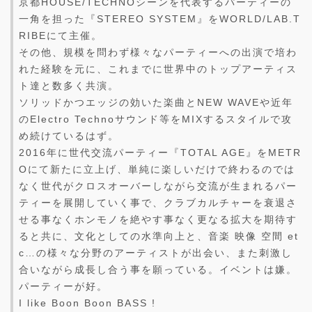
京都HOUSE/TECHNOシーンを代表するパーティーの
一角を担った『STEREO SYSTEM』をWORLD/LAB.T
RIBEにて主催。
その他、規模を問わず様々なパーティーへの出演で培わ
れた経験を元に、これまでに世界中のトップアーティス
ト達と数多く共演。
ソリッドかつエッジの効いた楽曲とNEW WAVEや近年
のElectro Technoサウンド等をMIXするスタイルで攻
め続けているはず。
2016年に世代交流パーティー『TOTAL AGE』をMETR
Oにて新たに立上げ、単純に楽しいだけで終わるのでは
なく世代がクロスオーバーしながら交流が生まれるパー
ティーを展開していく事で、クラブカルチャーを衰退さ
せる事なくホンモノを絶やす事なく更なる拡大を期待す
ると共に、文化としての水準向上と、音楽 映像 空間 et
c…の様々な分野のアーティストが出会い、また刺激し
合いながら成長し合う事を願っている。イベントは嫌。
パーティーが好。
I like Boon Boon BASS !