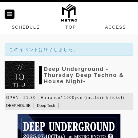
SCHEDULE
TOP
ACCESS
このイベントは終了しました。
7/
Deep Underground -
10
Thursday Deep Techno &
House Night-
THU
OPEN：21:30 | Entrance/ 1600yen (inc.1drink ticket)
DEEP HOUSE
Deep Tech