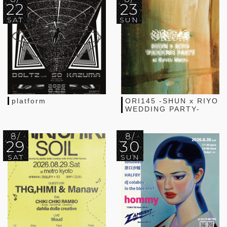
22
23
SAT
SUN
platform
ORI145 -SHUN x RIYO
WEDDING PARTY-
8/
8/
29
30
SAT
SUN