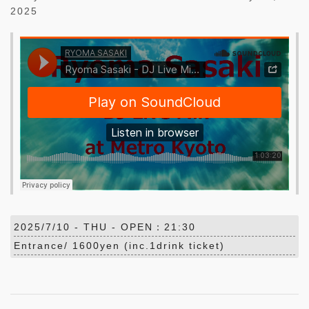
2025
2025/7/10 -
THU
- OPEN：21:30
Entrance/ 1600yen (inc.1drink ticket)