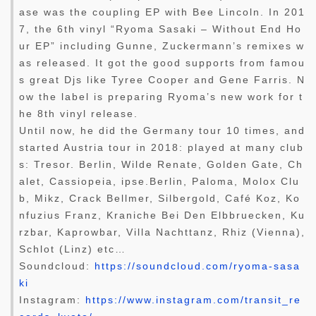
ase was the coupling EP with Bee Lincoln. In 201
7, the 6th vinyl “Ryoma Sasaki – Without End Ho
ur EP” including Gunne, Zuckermann’s remixes w
as released. It got the good supports from famou
s great Djs like Tyree Cooper and Gene Farris. N
ow the label is preparing Ryoma’s new work for t
he 8th vinyl release.
Until now, he did the Germany tour 10 times, and
started Austria tour in 2018: played at many club
s: Tresor. Berlin, Wilde Renate, Golden Gate, Ch
alet, Cassiopeia, ipse.Berlin, Paloma, Molox Clu
b, Mikz, Crack Bellmer, Silbergold, Café Koz, Ko
nfuzius Franz, Kraniche Bei Den Elbbruecken, Ku
rzbar, Kaprowbar, Villa Nachttanz, Rhiz (Vienna),
Schlot (Linz) etc…
Soundcloud:
https://soundcloud.com/ryoma-sasa
ki
Instagram:
https://www.instagram.com/transit_re