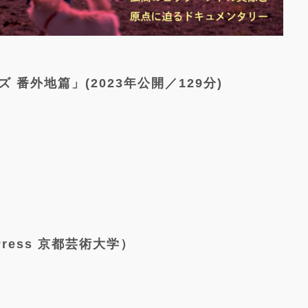
らズ 番外地篇」(2023年公開／129分)
 Press 京都芸術大学）