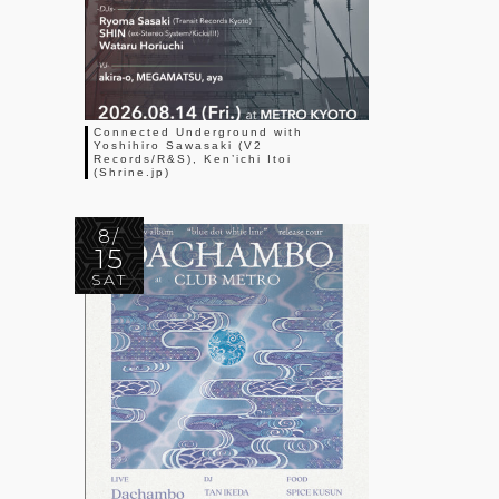
Connected Underground with
Yoshihiro Sawasaki (V2
Records/R&S), Ken’ichi Itoi
(Shrine.jp)
8/
15
SAT