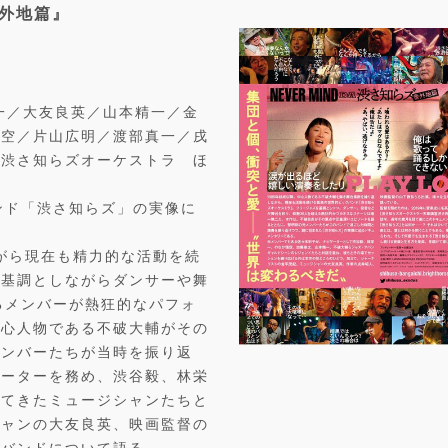
番外地篇』
一／大友良英／山本精一／金
悟空／片山広明／渡部真一／戌
／渋さ知らズオーケストラ ほ
ンド「渋さ知らズ」の実像に
ながら現在も精力的な活動を続
を基調としながらダンサーや舞
るメンバーが熱狂的なパフォ
中心人物である不破大輔がその
メンバーたちが当時を振り返
ゲーターを務め、渋谷毅、林栄
してきたミュージシャンたちと
シャンの大友良英、映画監督の