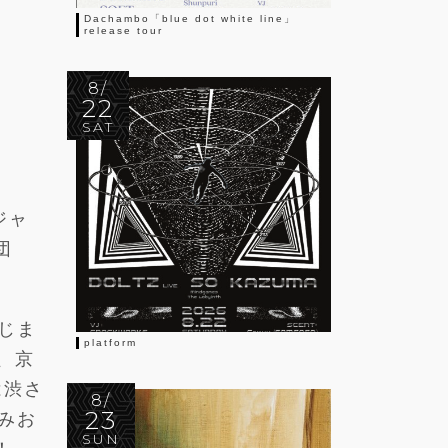
Dachambo「blue dot white line」
release tour
8/
22
SAT
ジャ
団
じま
platform
て、京
は渋さ
8/
23
みお
SUN