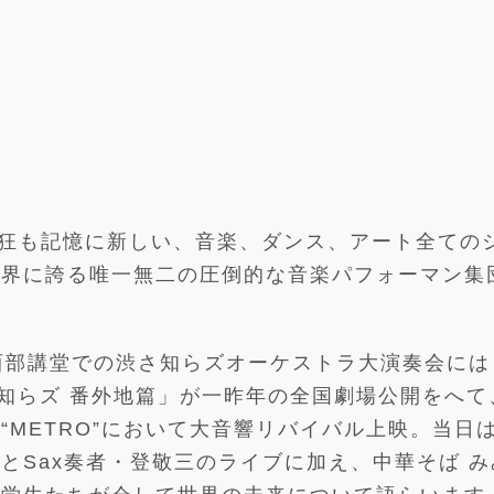
熱狂も記憶に新しい、音楽、ダンス、アート全ての
世界に誇る唯一無二の圧倒的な音楽パフォーマン集
大西部講堂での渋さ知らズオーケストラ大演奏会には
 渋さ知らズ 番外地篇」が一昨年の全国劇場公開をへ
“METRO”において大音響リバイバル上映。当日
とSax奏者・登敬三のライブに加え、中華そば み