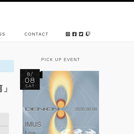
SS
CONTACT
PICK UP EVENT
8/
08
SAT
篇」