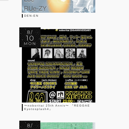
DEN-EN
8/
10
MON
〜noboritai 25th Anniv〜 『REGGAE
Kyotosplash4』
8/