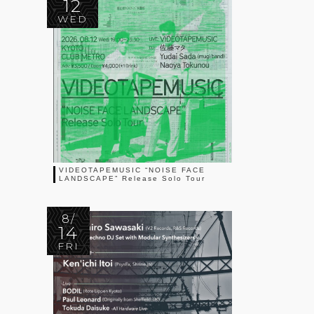
12
WED
VIDEOTAPEMUSIC “NOISE FACE
LANDSCAPE” Release Solo Tour
8/
14
FRI