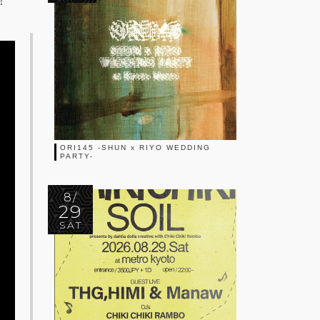
！
ORI145 -SHUN x RIYO WEDDING
PARTY-
8/
29
SAT