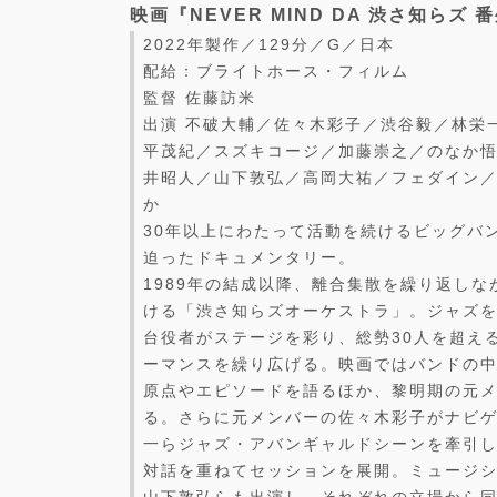
映画『NEVER MIND DA 渋さ知らズ 
2022年製作／129分／G／日本
配給：ブライトホース・フィルム
監督 佐藤訪米
出演 不破大輔／佐々木彩子／渋谷毅／林栄
平茂紀／スズキコージ／加藤崇之／のなか
井昭人／山下敦弘／高岡大祐／フェダイン
か
30年以上にわたって活動を続けるビッグバ
迫ったドキュメンタリー。
1989年の結成以降、離合集散を繰り返し
ける「渋さ知らズオーケストラ」。ジャズ
台役者がステージを彩り、総勢30人を超え
ーマンスを繰り広げる。映画ではバンドの
原点やエピソードを語るほか、黎明期の元
る。さらに元メンバーの佐々木彩子がナビ
一らジャズ・アバンギャルドシーンを牽引
対話を重ねてセッションを展開。ミュージ