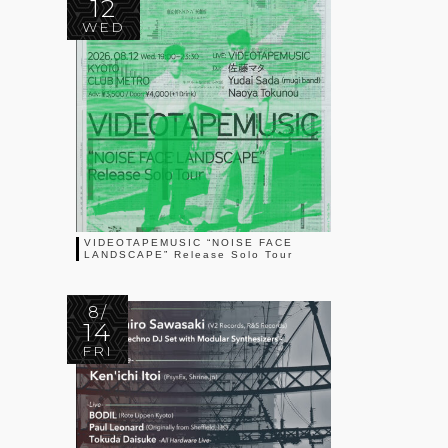
12
WED
VIDEOTAPEMUSIC “NOISE FACE
LANDSCAPE” Release Solo Tour
8/
14
FRI