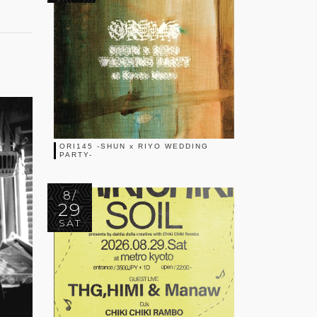
ORI145 -SHUN x RIYO WEDDING
PARTY-
8/
29
SAT