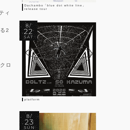
Dachambo「blue dot white line」
release tour
ーティ
8/
22
る2
SAT
もクロ
platform
8/
23
SUN