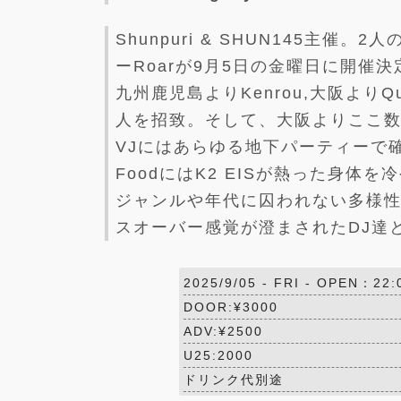
Shunpuri & SHUN145主
ーRoarが9月5日の金曜日に開催決
九州鹿児島よりKenrou,大阪より
人を招致。そして、大阪よりここ数年
VJにはあらゆる地下パーティーで確実
FoodにはK2 EISが熱った身体
ジャンルや年代に囚われない多様性
スオーバー感覚が澄まされたDJ達と、
2025/9/05 -
FRI
- OPEN：22:
DOOR:¥3000
ADV:¥2500
U25:2000
ドリンク代別途