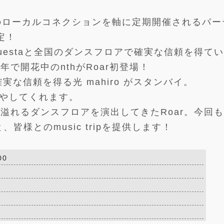
催。2人のローカルコネクションを軸に定期開催されるパ
定！
Questaと全国のダンスフロアで確実な信頼を得てい
で開花中のnthがRoar初登場！
な信頼を得る光 mahiro がスタンバイ。
を冷やしてくれます。
溢れるダンスフロアを演出してきたRoar。今回
皆様とのmusic tripを提供します！
00