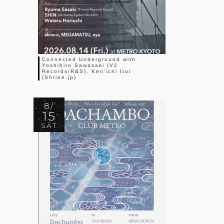
Connected Underground with
Yoshihiro Sawasaki (V2
Records/R&S), Ken’ichi Itoi
(Shrine.jp)
8/
15
SAT