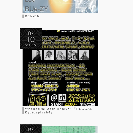
DEN-EN
8/
10
MON
〜noboritai 25th Anniv〜 『REGGAE
Kyotosplash4』
8/