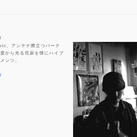
)
etc、アンテナ際立つパーテ
黒度から光る侘寂を懐にハイブ
リメンツ。
/