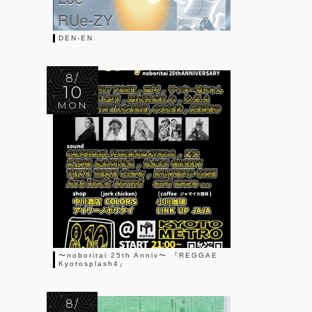
DEN-EN
8/
10
MON
〜noboritai 25th Anniv〜 『REGGAE
Kyotosplash4』
8/