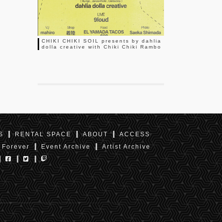
CHIKI CHIKI SOIL presents by dahlia
dolla creative with Chiki Chiki Rambo
S
RENTAL SPACE
ABOUT
ACCESS
 Forever
Event Archive
Artist Archive