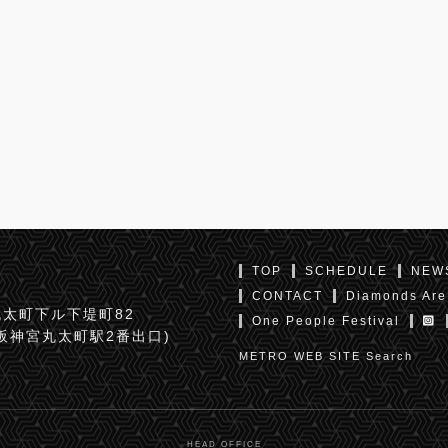
TOP
SCHEDULE
NEW
CONTACT
Diamonds Are
太町下ル下堤町82
One People Festival
京阪神宮丸太町駅2番出口)
METRO WEB SITE Search
HEAD OFFICE