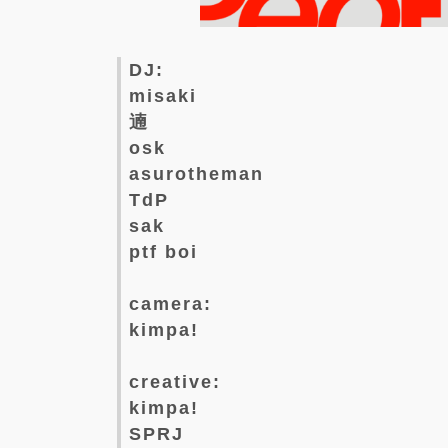
DJ:
misaki
遖
osk
asurotheman
TdP
sak
ptf boi
camera:
kimpa!
creative:
kimpa!
SPRJ