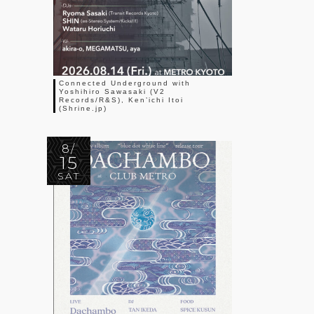
Connected Underground with
Yoshihiro Sawasaki (V2
Records/R&S), Ken’ichi Itoi
(Shrine.jp)
8/
15
SAT