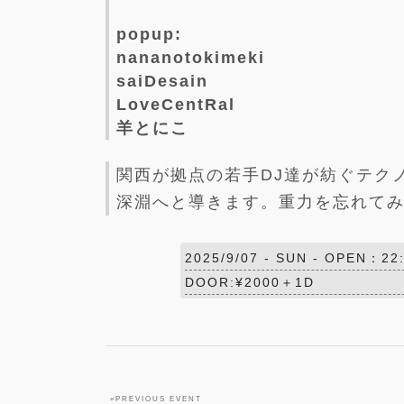
popup:
nananotokimeki
saiDesain
LoveCentRal
羊とにこ
関西が拠点の若手DJ達が紡ぐテク
深淵へと導きます。重力を忘れて
2025/9/07 -
SUN
- OPEN：22:
DOOR:¥2000＋1D
«
PREVIOUS EVENT