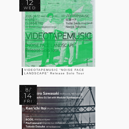
12
WED
VIDEOTAPEMUSIC “NOISE FACE
LANDSCAPE” Release Solo Tour
8/
14
FRI