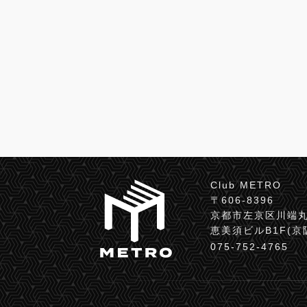
Club METRO
〒606-8396
京都市左京区川端丸
恵美須ビルB1F(
075-752-4765