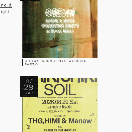
hno &
ight-
ORI145 -SHUN x RIYO WEDDING
PARTY-
8/
29
SAT