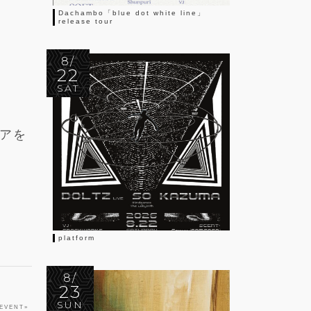
Dachambo「blue dot white line」
release tour
8/
22
SAT
アを
platform
8/
23
SUN
 EVENT
»