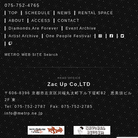
075-752-4765
TOP
SCHEDULE
NEWS
RENTAL SPACE
ABOUT
ACCESS
CONTACT
Diamonds Are Forever
Event Archive
Artist Archive
One People Festival
METRO WEB SITE Search
HEAD OFFICE
Zac Up Co,LTD
〒606-8396 京都市左京区川端丸太町下ル下堤町82 恵美須ビル
2F 東
Tel: 075-752-2787 Fax: 075-752-2785
info@metro.ne.jp