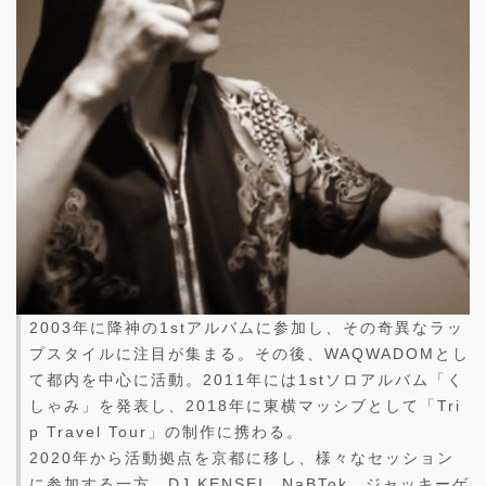
2003年に降神の1stアルバムに参加し、その奇異なラッ
プスタイルに注目が集まる。その後、WAQWADOMとし
て都内を中心に活動。2011年には1stソロアルバム「く
しゃみ」を発表し、2018年に東横マッシブとして「Tri
p Travel Tour」の制作に携わる。
2020年から活動拠点を京都に移し、様々なセッション
に参加する一方、DJ KENSEI、NaBTok、ジャッキーゲ