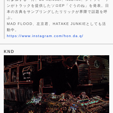
ンがトラックを提供したソロEP「ぐうのね」を発表。日
本の古典をサンプリングしたリリックが界隈で話題を呼
ぶ。
MAD FLOOD、左京君、HATAKE JUNKIEとしても活
動中。
https://www.instagram.com/hon.da.q/
KND