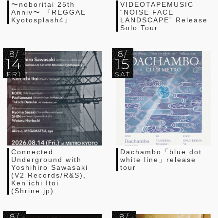
〜noboritai 25th
VIDEOTAPEMUSIC
Anniv〜 『REGGAE
“NOISE FACE
Kyotosplash4』
LANDSCAPE” Release
Solo Tour
8/
8/
14
15
FRI
SAT
Connected
Dachambo「blue dot
Underground with
white line」release
Yoshihiro Sawasaki
tour
(V2 Records/R&S),
Ken’ichi Itoi
(Shrine.jp)
8/
8/