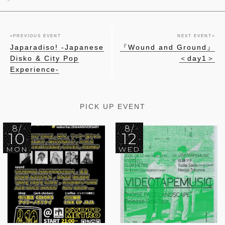
«
PREVIOUS EVENT
NEXT EVENT
»
Japaradiso! -Japanese
『Wound and Ground』
Disko & City Pop
＜day1＞
Experience-
PICK UP EVENT
8/
8/
10
12
MON
WED