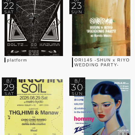
22
23
SAT
SUN
platform
ORI145 -SHUN x RIYO
WEDDING PARTY-
8/
8/
29
30
SAT
SUN