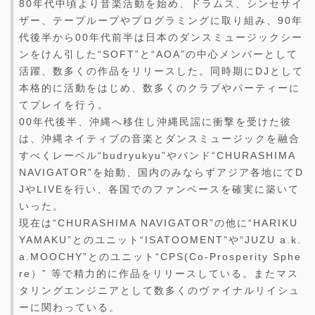
80年代中頃より音楽活動を始め、ドラムス、シンセサイ
ザー、テープループやプログラミングに取り組み、90年
代後半から00年代前半は日本のダンスミュージックシー
ンをけん引した“SOFT”と“AOA”の中心メンバーとして
活躍、数多くの作品をリリースした。同時期にDJとして
本格的に活動をはじめ、数多くのクラブやパーティーに
てプレイを行う。
00年代後半、沖縄へ移住し沖縄民謡に衝撃を受けた彼
は、沖縄ネイティブの音楽とダンスミュージックを融合
すべくレーベル“budryukyu”やバンド“CHURASHIMA
NAVIGATOR”を始動、国内のみならずアジア各地にてD
JやLIVEを行い、各国でのファンベースを確実に築いて
いった。
現在は“CHURASHIMA NAVIGATOR”の他に“HARIKU
YAMAKU”とのユニット“ISATOOMENT”や“JUZU a.k.
a.MOOCHY”とのユニット“CPS(Co-Prosperity Sphe
re）” 等で精力的に作品をリリースしている。またマス
タリングエンジニアとして数多くのヴァイナルリイシュ
ーに関わっている。