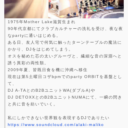
1975年Mother Lake滋賀生まれ
90年代京都にてクラブカルチャーの洗礼を受け、夜な夜
なpartyに通いはじめる。
ある日、友人宅で何気に触ったターンテーブルの魔法に
かかり、DJをはじめてしまう。
オスを秘めた芯の太いグルーヴと、繊細な音の深淵へと
誘う異彩の両性類。
2009年夏、皆既日食を機に沖縄へ移住
現在は第5土曜日コザbpmでのparty ORBITを基盤とし
て、
DJ A-TAとのB2BユニットWA(ダブルA)や
DJ DETOXXとのB2BユニットNUMAにて、一瞬の閃き
と共に音を紡いでいく。
私にしかできない世界観を表現するDJでありたい
https://www.soundcloud.com/alaki-maliko