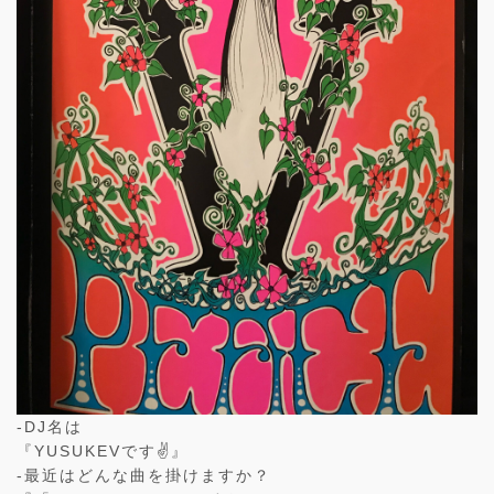
-DJ名は
『YUSUKEVです✌️』
-最近はどんな曲を掛けますか？