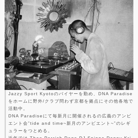
Jazzy Sport Kyotoのバイヤーを勤め、DNA Paradise
をホームに野外/クラブ問わず京都を拠点にその他各地で
活動中。
DNA Paradiseにて毎新月に開催されるの広義のアンビ
エント会”tide and time~新月のアンビエント~”のレギ
ュラーをつとめる。
近年では Theo Parrish,Dego,DJ Spinna,Danny Kri