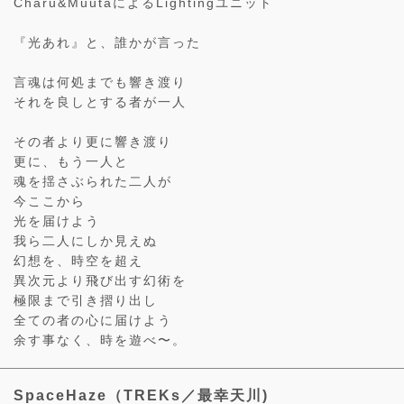
Charu&MuutaによるLightingユニット
『光あれ』と、誰かが言った
言魂は何処までも響き渡り
それを良しとする者が一人
その者より更に響き渡り
更に、もう一人と
魂を揺さぶられた二人が
今ここから
光を届けよう
我ら二人にしか見えぬ
幻想を、時空を超え
異次元より飛び出す幻術を
極限まで引き摺り出し
全ての者の心に届けよう
余す事なく、時を遊べ〜。
SpaceHaze（TREKs／最幸天川)