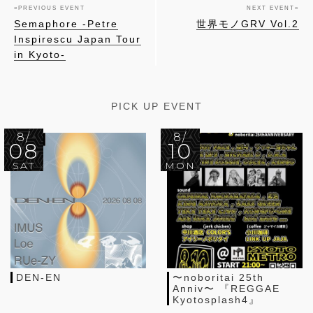
«
PREVIOUS EVENT
NEXT EVENT
»
Semaphore -Petre
世界モノGRV Vol.2
Inspirescu Japan Tour
in Kyoto-
PICK UP EVENT
8/
8/
08
10
SAT
MON
DEN-EN
〜noboritai 25th
Anniv〜 『REGGAE
Kyotosplash4』