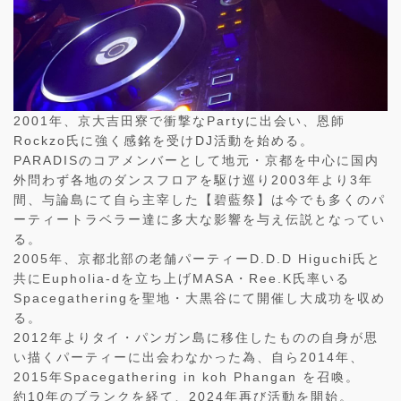
2001年、京大吉田寮で衝撃なPartyに出会い、恩師
Rockzo氏に強く感銘を受けDJ活動を始める。
PARADISのコアメンバーとして地元・京都を中心に国内
外問わず各地のダンスフロアを駆け巡り2003年より3年
間、与論島にて自ら主宰した【碧藍祭】は今でも多くのパ
ーティートラベラー達に多大な影響を与え伝説となってい
る。
2005年、京都北部の老舗パーティーD.D.D Higuchi氏と
共にEupholia-dを立ち上げMASA・Ree.K氏率いる
Spacegatheringを聖地・大黒谷にて開催し大成功を収め
る。
2012年よりタイ・パンガン島に移住したものの自身が思
い描くパーティーに出会わなかった為、自ら2014年、
2015年Spacegathering in koh Phangan を召喚。
約10年のブランクを経て、2024年再び活動を開始。