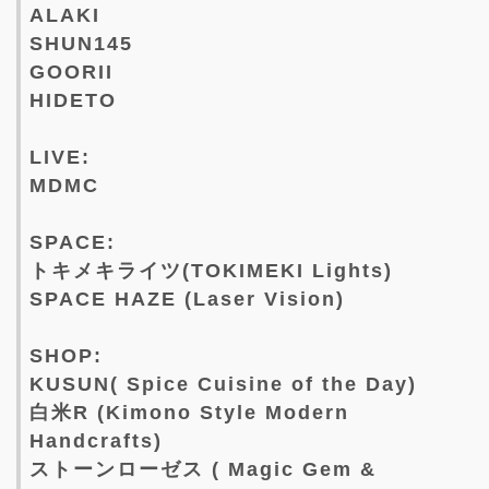
ALAKI
SHUN145
GOORII
HIDETO
LIVE:
MDMC
SPACE:
トキメキライツ(TOKIMEKI Lights)
SPACE HAZE (Laser Vision)
SHOP:
KUSUN( Spice Cuisine of the Day)
白米R (Kimono Style Modern
Handcrafts)
ストーンローゼス ( Magic Gem &