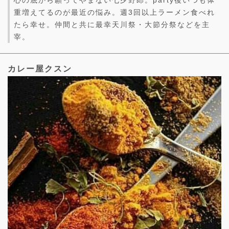
心の底から願ってやまない七夕野郎。party後いつも体
重増えてるのが最近の悩み。週3回以上ラーメン食べれ
たら幸せ。仲間と共に最幸天川祭・大節分祭などを主
宰。
カレー屋クスン