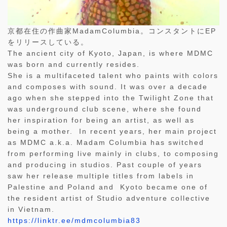
京都在住の作曲家
MadamColumbia。
コンスタントに
EP
をリリースしている。
The ancient city of Kyoto, Japan, is where MDMC
was born and currently resides.
She is a multifaceted talent who paints with colors
and composes with sound. It was over a decade
ago when she stepped into the Twilight Zone that
was underground club scene, where she found
her inspiration for being an artist, as well as
being a mother. In recent years, her main project
as MDMC a.k.a. Madam Columbia has switched
from performing live mainly in clubs, to composing
and producing in studios. Past couple of years
saw her release multiple titles from labels in
Palestine and Poland and Kyoto became one of
the resident artist of Studio adventure collective
in Vietnam.
https://linktr.ee/mdmcolumbia83