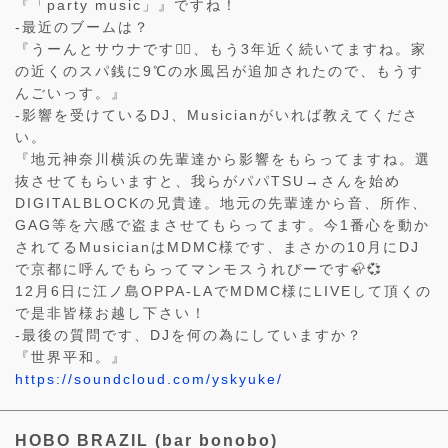
『「party music」』ですね！
-最近のブームは？
『うーんとサウナです🧖‍♂️、もう3年近く続いてますね。家
の近くのスパ銭に9℃の水風呂が追加されたので、もうす
んごいっす。』
-影響を受けているDJ、Musicianがいれば教えてくださ
い。
『地元神奈川横浜の先輩達から影響をもらってますね。選
抜させてもらいますと、我らがパパTSU→さんを始め
DIGITALBLOCKの兄貴達。地元の先輩達から音、所作、
GAG等を六感で盗まさせてもらってます。今1番心を動か
されてるMusicianはMDMC様です、まさかの10月にDJ
で京都に呼んでもらってマンモスうれぴーです🦣💞
12月6日に江ノ島OPPA-LAでMDMC様にLIVEして頂くの
で是非皆様お越し下さい！
-最後の質問です、DJを何の為にしていますか？
『世界平和。』
https://soundcloud.com/yskyuke/
HOBO BRAZIL (bar bonobo)