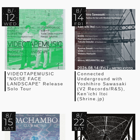
8/
8/
12
14
WED
FRI
VIDEOTAPEMUSIC
Connected
“NOISE FACE
Underground with
LANDSCAPE” Release
Yoshihiro Sawasaki
Solo Tour
(V2 Records/R&S),
Ken’ichi Itoi
(Shrine.jp)
8/
8/
15
22
SAT
SAT