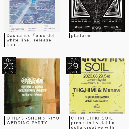
Dachambo「blue dot
platform
white line」release
tour
8/
8/
23
29
SUN
SAT
ORI145 -SHUN x RIYO
CHIKI CHIKI SOIL
WEDDING PARTY-
presents by dahlia
dolla creative with