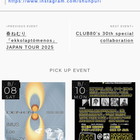
https://www.instagram.com/shunpuri
«
PREVIOUS EVENT
NEXT EVENT
»
春ねむり
CLUB80’s 30th special
『ekkolaptómenos』
collaboration
JAPAN TOUR 2025
PICK UP EVENT
8/
8/
08
10
SAT
MON