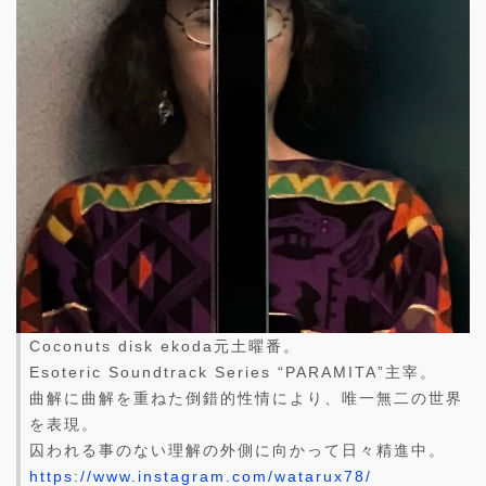
Coconuts disk ekoda元土曜番。
Esoteric Soundtrack Series “PARAMITA”主宰。
曲解に曲解を重ねた倒錯的性情により、唯一無二の世界
を表現。
囚われる事のない理解の外側に向かって日々精進中。
https://www.instagram.com/watarux78/