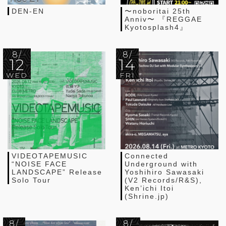
DEN-EN
〜noboritai 25th
Anniv〜 『REGGAE
Kyotosplash4』
8/
8/
12
14
WED
FRI
VIDEOTAPEMUSIC
Connected
“NOISE FACE
Underground with
LANDSCAPE” Release
Yoshihiro Sawasaki
Solo Tour
(V2 Records/R&S),
Ken’ichi Itoi
(Shrine.jp)
8/
8/