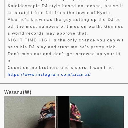
Kaleidoscopic DJ style based on techno, house li
ke straight free fall from the tower of Kyoto.
Also he’s known as the guy setting up the DJ bo
oth the most numbers of times on earth. Guinnes
s world records may approve that.
NIGHT TIME HIGH is the only chance you can wit
ness his DJ play and trust me he’s pretty sick.
Don’t miss out and don’t get screwed up your lif
e.
Count on me brothers and sisters. I won’t lie.
https://www.instagram.com/aitamai/
Wataru(W)