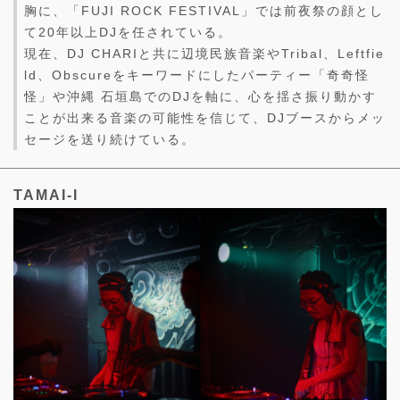
胸に、「FUJI ROCK FESTIVAL」では前夜祭の顔とし
て20年以上DJを任されている。
現在、DJ CHARIと共に辺境民族音楽やTribal、Leftfie
ld、Obscureをキーワードにしたパーティー「奇奇怪
怪」や沖縄 石垣島でのDJを軸に、心を揺さ振り動かす
ことが出来る音楽の可能性を信じて、DJブースからメッ
セージを送り続けている。
TAMAI-I