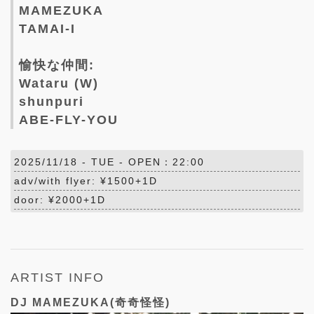
MAMEZUKA
TAMAI-I
愉快な仲間:
Wataru (W)
shunpuri
ABE-FLY-YOU
2025/11/18 -
TUE
- OPEN：22:00
adv/with flyer: ¥1500+1D
door: ¥2000+1D
ARTIST INFO
DJ MAMEZUKA(奇奇怪怪)