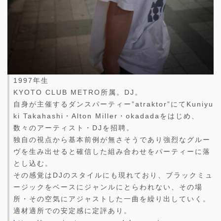
1997年生
KYOTO CLUB METRO所属。DJ。
自身が主催するダンスパーティー”atraktor”にてKuniyu
ki Takahashi・Alton Miller・okadadaをはじめ、
数々のアーティスト・DJを招聘。
独自の視点から基本前例が無さそうであり強烈なグルー
ヴを生み出せると確信した組み合わせをパーティーに落
とし込む。
その感覚はDJのスタイルにも現れており、ブラックミュ
ージックをベースにジャンルにとらわれない、その場
所・その空気にアジャストした一曲を繰り出していく。
適材適所での安定感に定評あり。