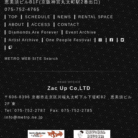
恵美須ビルB1F(京阪神宮丸太町駅2番出口)
075-752-4765
TOP
SCHEDULE
NEWS
RENTAL SPACE
ABOUT
ACCESS
CONTACT
Diamonds Are Forever
Event Archive
Artist Archive
One People Festival
METRO WEB SITE Search
HEAD OFFICE
Zac Up Co,LTD
〒606-8396 京都市左京区川端丸太町下ル下堤町82 恵美須ビル
2F 東
Tel: 075-752-2787 Fax: 075-752-2785
info@metro.ne.jp