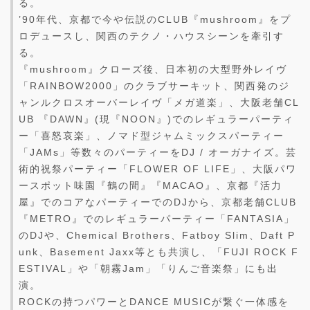
る。
’90年代、京都で今や伝説のCLUB『mushroom』をプ
ロデュースし、関西のテクノ・ハウスシーンを牽引す
る。
『mushroom』クローズ後、日本初の大型野外レイヴ
「RAINBOW2000」のクラブサーキット、関西発のジ
ャンルクロスオーバーレイヴ「メガ道楽」、大阪老舗CL
UB 『DAWN』(現『NOON』)でのレギュラーパーティ
ー「喜怒哀楽」、ノマド型ジャムミックスパーティー
「JAMs」等数々のパーティーをDJ / オーガナイズ。芸
術的祝祭パーティー「FLOWER OF LIFE」、大阪パワ
ースポット味園『鶴の間』『MACAO』、京都『活力
屋』でのコアなパーティーでのDJから、京都老舗CLUB
『METRO』でのレギュラーパーティー「FANTASIA」
のDJや、Chemical Brothers、Fatboy Slim、Daft P
unk、Basement Jaxx等とも共演し、「FUJI ROCK F
ESTIVAL」や「朝霧Jam」「りんご音楽祭」にも出
演。
ROCKの持つパワーとDANCE MUSICが繋ぐ一体感を