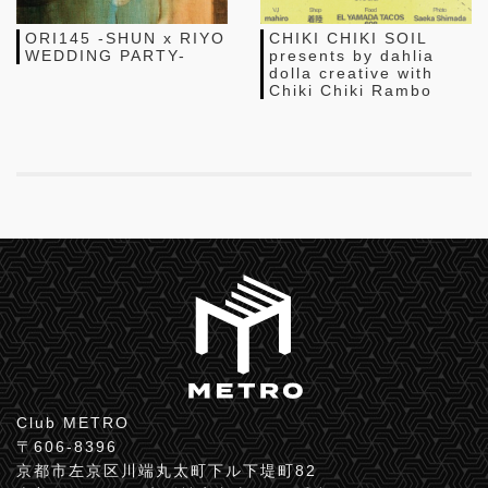
ORI145 -SHUN x RIYO
CHIKI CHIKI SOIL
WEDDING PARTY-
presents by dahlia
dolla creative with
Chiki Chiki Rambo
Club METRO
〒606-8396
京都市左京区川端丸太町下ル下堤町82