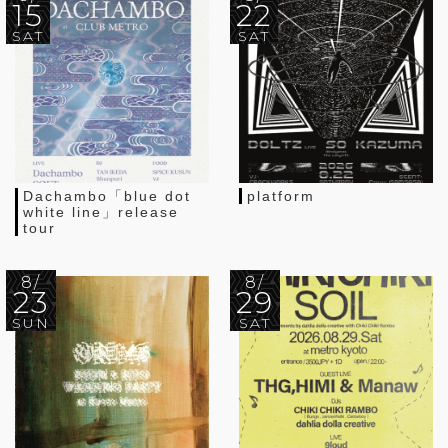
15
22
SAT
SAT
Dachambo「blue dot
platform
white line」release
tour
8/
8/
23
29
SUN
SAT