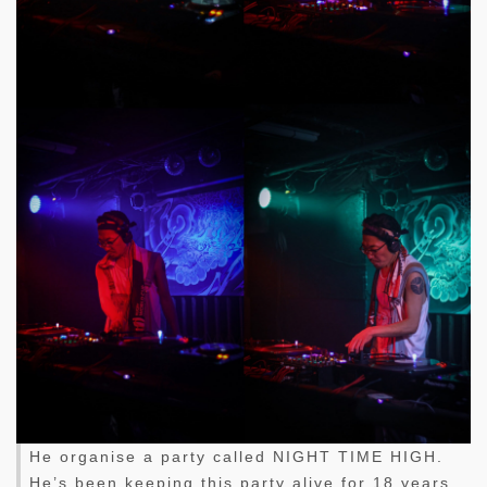
He organise a party called NIGHT TIME HIGH.
He’s been keeping this party alive for 18 years.