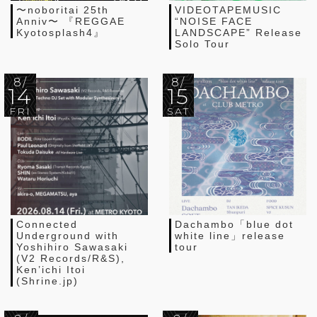
〜noboritai 25th
VIDEOTAPEMUSIC
Anniv〜 『REGGAE
“NOISE FACE
Kyotosplash4』
LANDSCAPE” Release
Solo Tour
8/
8/
14
15
FRI
SAT
Connected
Dachambo「blue dot
Underground with
white line」release
Yoshihiro Sawasaki
tour
(V2 Records/R&S),
Ken’ichi Itoi
(Shrine.jp)