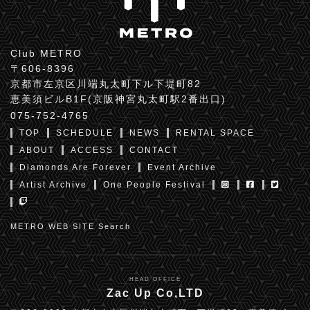
Club METRO
〒606-8396
京都市左京区川端丸太町下ル下堤町82
恵美須ビルB1F(京阪神宮丸太町駅2番出口)
075-752-4765
TOP
SCHEDULE
NEWS
RENTAL SPACE
ABOUT
ACCESS
CONTACT
Diamonds Are Forever
Event Archive
Artist Archive
One People Festival
METRO WEB SITE Search
HEAD OFFICE
Zac Up Co,LTD