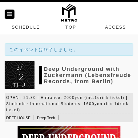
SCHEDULE
TOP
ACCESS
このイベントは終了しました。
3/
Deep Underground with
12
Zuckermann (Lebensfreude
Records, from Berlin)
THU
OPEN：21:30 | Entrance: 2000yen (inc.1drink ticket) |
Students・International Students: 1600yen (inc.1drink
ticket)
DEEP HOUSE
Deep Tech