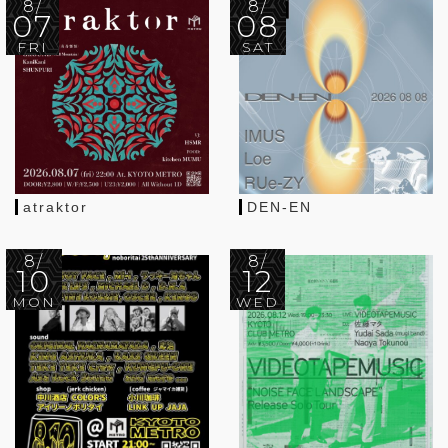
8/
8/
07
08
FRI
SAT
atraktor
DEN-EN
8/
8/
10
12
MON
WED