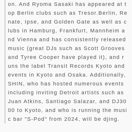
on. And Ryoma Sasaki has appeared at t
op Berlin clubs such as Tresor.Berlin, Re
nate, Ipse, and Golden Gate as well as c
lubs in Hamburg, Frankfurt, Mannheim a
nd Vienna and has consistently released
music (great DJs such as Scott Grooves
and Tyree Cooper have played it), and r
uns the label Transit Records Kyoto and
events in Kyoto and Osaka. Additionally,
SHIN, who has hosted numerous events
including inviting Detroit artists such as
Juan Atkins, Santiago Salazar, and DJ30
00 to Kyoto, and who is running the musi
c bar "S-Pod" from 2024, will be djing.