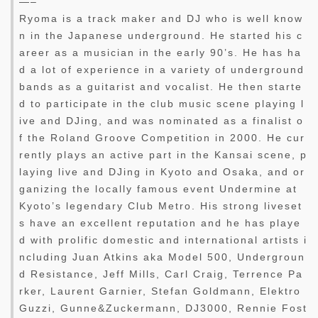
—–
Ryoma is a track maker and DJ who is well know
n in the Japanese underground. He started his c
areer as a musician in the early 90’s. He has ha
d a lot of experience in a variety of underground
bands as a guitarist and vocalist. He then starte
d to participate in the club music scene playing l
ive and DJing, and was nominated as a finalist o
f the Roland Groove Competition in 2000. He cur
rently plays an active part in the Kansai scene, p
laying live and DJing in Kyoto and Osaka, and or
ganizing the locally famous event Undermine at
Kyoto’s legendary Club Metro. His strong liveset
s have an excellent reputation and he has playe
d with prolific domestic and international artists i
ncluding Juan Atkins aka Model 500, Undergroun
d Resistance, Jeff Mills, Carl Craig, Terrence Pa
rker, Laurent Garnier, Stefan Goldmann, Elektro
Guzzi, Gunne&Zuckermann, DJ3000, Rennie Fost