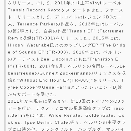
をリリース。そして、2011年より主宰Vinyl レーベル・
Transit Records Kyotoをス タートさせた。ファース
ト・リリースとして、デトロイトのレジェンドDJの一
人、Terrence Parkerの作品を、2013年にはレーベル
の第2弾として、自身の作品”Transit EP” (Tagtrumer
Remix収録)(TR-001)をリリースした。2015年には、
Hiroshi Watanabe氏とのカップリングEP “The Bridg
e of Sounds EP”(TR-003)、2016年には、ベルリン
のアーティストBee Lincolnとともに”Transition E
P”(TR-004)、2017年6月、ベルリンの名門レーベルLe
bensfreudeのGunneとZuckermannのリミックスを収
録た”Without End Hour EP(TR-005)”をリリース、T
yree CooperやGene FarrisといったレジェンドDj達
からサポートを受けた。
2011年から現在に至るまで、計10回のドイツでのDJツ
アーを行い、テクノ・ミニマル系最高峰クラブのTreso
r.Berlinをはじめ、Wilde Renate、GoldenGate、Co
okies、Ipse Berlin, Chalet等々、ベルリンの主要クラ
ブに出演の他、フランクフルト、ハンブルグ、マンハイ