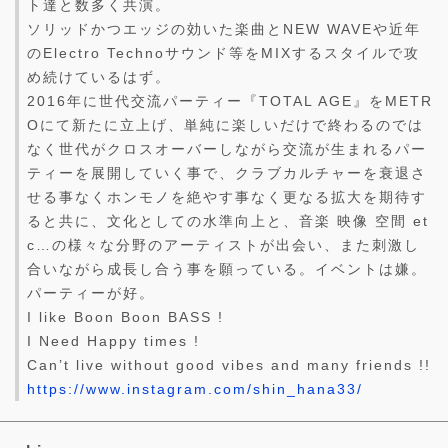
ト達と数多く共演。
ソリッドかつエッジの効いた楽曲とNEW WAVEや近年
のElectro Technoサウンド等をMIXするスタイルで攻
め続けているはず。
2016年に世代交流パーティー『TOTAL AGE』をMETR
Oにて新たに立上げ、単純に楽しいだけで終わるのでは
なく世代がクロスオーバーしながら交流が生まれるパー
ティーを展開していく事で、クラブカルチャーを衰退さ
せる事なくホンモノを絶やす事なく更なる拡大を期待す
ると共に、文化としての水準向上と、音楽 映像 空間 et
c…の様々な分野のアーティストが出会い、また刺激し
合いながら成長し合う事を願っている。イベントは嫌。
パーティーが好。
I like Boon Boon BASS !
I Need Happy times !
Can’t live without good vibes and many friends !!
https://www.instagram.com/shin_hana33/