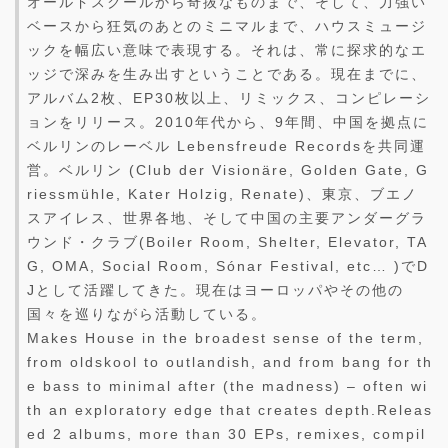
オールドスクールから奇抜なものまで、そして、力強い
ベースから狂気のあとのミニマルまで、ハウスミュージ
ックを幅広い意味で表現する。それは、常に探求的なエ
ッジで深みを生み出すということである。現在までに、
アルバム2枚、EP30枚以上、リミックス、コンピレーシ
ョンをリリース。2010年代から、9年間、中国を拠点に
ベルリンのレーベル Lebensfreude Recordsを共同運
営。ベルリン (Club der Visionäre, Golden Gate, G
riessmühle, Kater Holzig, Renate)、東京、ブエノ
スアイレス、世界各地、そして中国の主要アンダーグラ
ウンド・クラブ(Boiler Room, Shelter, Elevator, TA
G, OMA, Social Room, Sónar Festival, etc… )でD
Jとして活躍してきた。現在はヨーロッパやその他の
国々を巡りながら活動している。
Makes House in the broadest sense of the term,
from oldskool to outlandish, and from bang for th
e bass to minimal after (the madness) – often wi
th an exploratory edge that creates depth.Releas
ed 2 albums, more than 30 EPs, remixes, compil