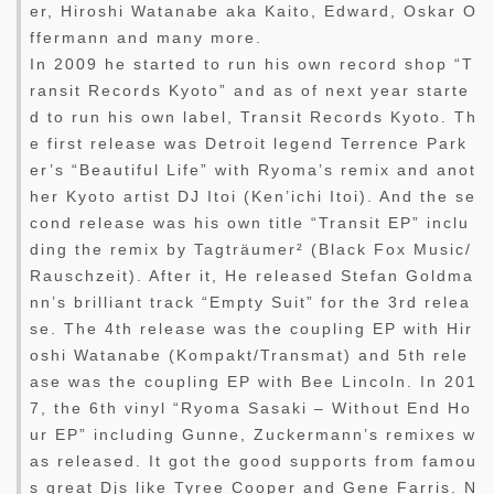
er, Hiroshi Watanabe aka Kaito, Edward, Oskar O
ffermann and many more.
In 2009 he started to run his own record shop “T
ransit Records Kyoto” and as of next year starte
d to run his own label, Transit Records Kyoto. Th
e first release was Detroit legend Terrence Park
er’s “Beautiful Life” with Ryoma’s remix and anot
her Kyoto artist DJ Itoi (Ken’ichi Itoi). And the se
cond release was his own title “Transit EP” inclu
ding the remix by Tagträumer² (Black Fox Music/
Rauschzeit). After it, He released Stefan Goldma
nn’s brilliant track “Empty Suit” for the 3rd relea
se. The 4th release was the coupling EP with Hir
oshi Watanabe (Kompakt/Transmat) and 5th rele
ase was the coupling EP with Bee Lincoln. In 201
7, the 6th vinyl “Ryoma Sasaki – Without End Ho
ur EP” including Gunne, Zuckermann’s remixes w
as released. It got the good supports from famou
s great Djs like Tyree Cooper and Gene Farris. N