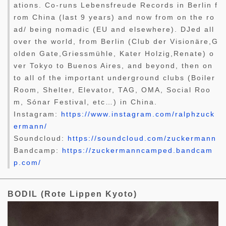
ations. Co-runs Lebensfreude Records in Berlin f
rom China (last 9 years) and now from on the ro
ad/ being nomadic (EU and elsewhere). DJed all
over the world, from Berlin (Club der Visionäre,G
olden Gate,Griessmühle, Kater Holzig,Renate) o
ver Tokyo to Buenos Aires, and beyond, then on
to all of the important underground clubs (Boiler
Room, Shelter, Elevator, TAG, OMA, Social Roo
m, Sónar Festival, etc…) in China.
Instagram:
https://www.instagram.com/ralphzuck
ermann/
Soundcloud:
https://soundcloud.com/zuckermann
Bandcamp:
https://zuckermanncamped.bandcam
p.com/
BODIL (Rote Lippen Kyoto)