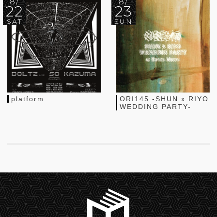
8/
8/
22
23
SAT
SUN
platform
ORI145 -SHUN x RIYO
WEDDING PARTY-