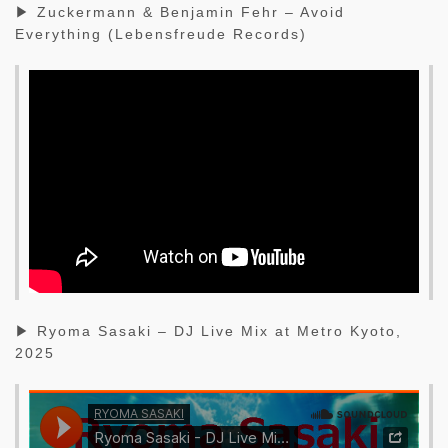
▶ Zuckermann & Benjamin Fehr – Avoid
Everything (Lebensfreude Records)
▶ Ryoma Sasaki – DJ Live Mix at Metro Kyoto,
2025