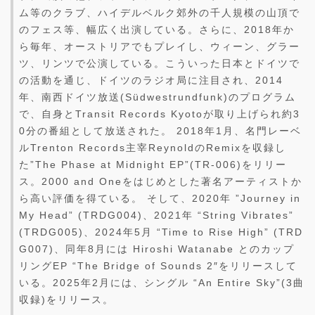
ム等のクラブ、ハイデルベルク郊外の千人規模の山頂で
のフェス等、幅広く出演している。さらに、2018年か
ら毎年、オーストリアでもプレイし、ウィーン、グラー
ツ、リンツで公演している。こういった日本とドイツで
の活動を通じ、ドイツのラジオ局に注目され、2014
年、南西ドイツ放送(Südwestrundfunk)のプログラム
で、自身とTransit Records Kyotoが取り上げられ約3
0分の番組として放送された。 2018年1月、名門レーベ
ルTrenton Records主宰ReynoldのRemixを収録し
た”The Phase at Midnight EP”(TR-006)をリリー
ス。2000 and Oneをはじめとした著名アーティストか
ら高い評価を得ている。 そして、2020年 ”Journey in
My Head” (TRDG004)、2021年 “String Vibrates”
(TRDG005)、2024年5月 “Time to Rise High” (TRD
G007)、同年8月には Hiroshi Watanabe とのカップ
リングEP “The Bridge of Sounds 2″をリリースして
いる。2025年2月には、シングル “An Entire Sky”(3曲
収録)をリリース。