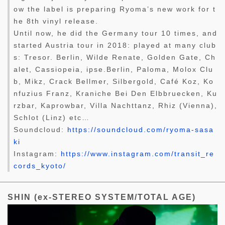
ow the label is preparing Ryoma’s new work for t
he 8th vinyl release.
Until now, he did the Germany tour 10 times, and
started Austria tour in 2018: played at many club
s: Tresor. Berlin, Wilde Renate, Golden Gate, Ch
alet, Cassiopeia, ipse.Berlin, Paloma, Molox Clu
b, Mikz, Crack Bellmer, Silbergold, Café Koz, Ko
nfuzius Franz, Kraniche Bei Den Elbbruecken, Ku
rzbar, Kaprowbar, Villa Nachttanz, Rhiz (Vienna),
Schlot (Linz) etc…
Soundcloud:
https://soundcloud.com/ryoma-sasa
ki
Instagram:
https://www.instagram.com/transit_re
cords_kyoto/
SHIN (ex-STEREO SYSTEM/TOTAL AGE)