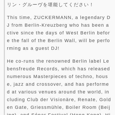
リン・グルーヴを堪能してください！
This time, ZUCKERMANN, a legendary D
J from Berlin-Kreuzberg who has been a
ctive since the days of West Berlin befor
e the fall of the Berlin Wall, will be perfo
rming as a guest DJ!
He co-runs the renowned Berlin label Le
bensfreude Records, which has released
numerous Masterpieces of techno, hous
e, jazz and crossover, and has performe
d at various venues around the world, in
cluding Club der Visionäre, Renate, Gold
en Gate, Griessmühle, Boiler Room (Beij
ing), and Sónar Festival (Hong Kong). Hi