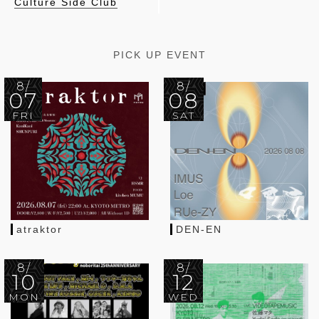
Culture Side Club
PICK UP EVENT
8/
8/
07
08
FRI
SAT
atraktor
DEN-EN
8/
8/
10
12
MON
WED