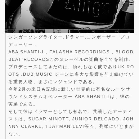
シンガーソングライター,ドラマー,コンポーザー, プロ
デューサー…
ABA SHANTI-I , FALASHA RECORDINGS , BLOOD
BEAT RECORDSこの３レーベルの楽曲を全てを制作、
プロデュースしてきたのは、紛れもなく彼でありUK RO
OTS ,DUB MUSIC シーンに多大な影響を与え続けてい
る重要人物、まさにレジェンドである。
今年2月の来日も記憶に新しい世界的に有名なルーツサ
ウンドシステムオペレーター ABA SHANTI-Iは、彼の
実弟である。
そして彼はドラマーとしても有名で、共演したアーティ
ストは、SUGAR MINOTT, JUNIOR DELGADO, JOH
NNY CLARKE, I JAHMAN LEVI等々、列挙にいとまが
ない。