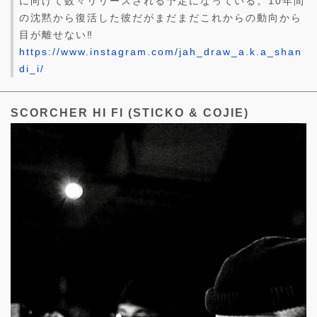
に向けて数々リリースされる予定になっている。10年間
の沈黙から復活した彼だがまだまだこれからの動向から
目が離せない‼︎
https://www.instagram.com/jah_draw_a.k.a_shan
di_i/
SCORCHER HI FI (STICKO & COJIE)