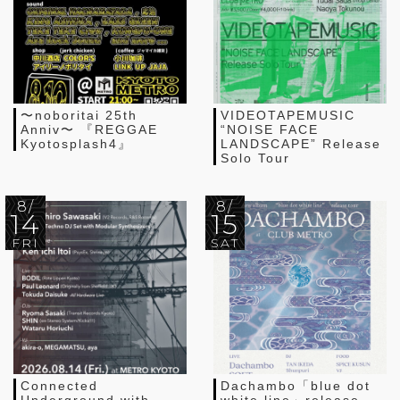
〜noboritai 25th
VIDEOTAPEMUSIC
Anniv〜 『REGGAE
“NOISE FACE
Kyotosplash4』
LANDSCAPE” Release
Solo Tour
8/
8/
14
15
FRI
SAT
Connected
Dachambo「blue dot
Underground with
white line」release