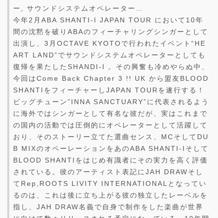
ー, サウンドシステムオペレーター…
今年2月ABA SHANTI-I JAPAN TOUR において10年
間の沈黙を破りABAのフィーチャリングシンガーとして
出演し、3月OCTAVE KYOTOで行われたイベント“HE
ART LAND”でサウンドシステムオペレーターとしても
復帰を果たしたSHANDI-I 。その興奮も冷めやらぬ中、
今回はCome Back Chapter 3 !! UK から盟友BLOOD
SHANTIをフィーチャーしJAPAN TOURを遂行する！
ビッグチューン”INNA SANCTUARY”に代表されるよう
に海外ではシンガーとして有名な彼だが、実はこれまで
の国内の活動では圧倒的にオペレーターとして活躍して
おり、そのストーリー立てた選曲センス、MCそしてDU
B MIXのオペーレーションをあのABA SHANTI-Iそして
BLOOD SHANTIをはじめ有識者にその実力を高く評価
されている。彼のアーティスト表記にJAH DRAWそし
てRep,ROOTS LIVITY INTERNATIONALとなってい
るのは、これは後に立ち上がる彼の独立したレーベルを
指し、JAH DRAW名義で自身で制作をした楽曲が世界