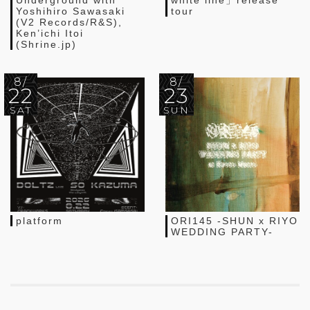
Yoshihiro Sawasaki
tour
(V2 Records/R&S),
Ken’ichi Itoi
(Shrine.jp)
8/
8/
22
23
SAT
SUN
platform
ORI145 -SHUN x RIYO
WEDDING PARTY-