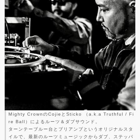
Mighty CrownのCojieとSticko （a.k.a Truthful / Fi
re Ball）によるルーツ＆ダブサウンド。
ターンテーブルー台とプリアンプというオリジナルスタ
イルで、最新のルーツミュージックからダブ、ステッパ