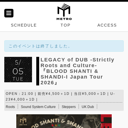
SCHEDULE
TOP
ACCESS
このイベントは終了しました。
LEGACY of DUB -Strictly
5/
Roots and Culture-
05
『BLOOD SHANTI &
SHANDI-I Japan Tour
TUE
2026』
OPEN：21:00 | 前売¥4,500＋1D | 当日¥5,000＋1D | U-
23¥4,000＋1D |
Roots
Sound System Culture
Steppers
UK Dub