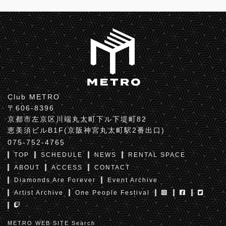
Club METRO
〒606-8396
京都市左京区川端丸太町下ル下堤町82
恵美須ビルB1F(京阪神宮丸太町駅2番出口)
075-752-4765
TOP
SCHEDULE
NEWS
RENTAL SPACE
ABOUT
ACCESS
CONTACT
Diamonds Are Forever
Event Archive
Artist Archive
One People Festival
METRO WEB SITE Search