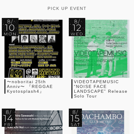
PICK UP EVENT
8/
8/
10
12
MON
WED
〜noboritai 25th
VIDEOTAPEMUSIC
Anniv〜 『REGGAE
“NOISE FACE
Kyotosplash4』
LANDSCAPE” Release
Solo Tour
8/
8/
14
15
FRI
SAT