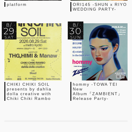
platform
ORI145 -SHUN x RIYO
WEDDING PARTY-
8/
8/
29
30
SAT
SUN
CHIKI CHIKI SOIL
hommy -TOWA TEI
presents by dahlia
New
dolla creative with
Album『ZAMBIENT』
Chiki Chiki Rambo
Release Party-