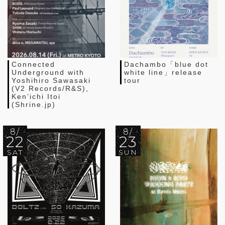
Connected
Dachambo「blue dot
Underground with
white line」release
Yoshihiro Sawasaki
tour
(V2 Records/R&S),
Ken’ichi Itoi
(Shrine.jp)
8/
8/
22
23
SAT
SUN