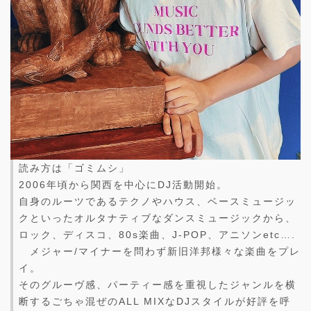
読み方は「ゴミムシ」
2006年頃から関西を中心にDJ活動開始。
自身のルーツであるテクノやハウス、ベースミュージッ
クといったオルタナティブなダンスミュージックから、
ロック、ディスコ、80s楽曲、J-POP、アニソンetc….
メジャー/マイナーを問わず新旧洋邦様々な楽曲をプレ
イ。
そのグルーヴ感、パーティー感を重視したジャンルを横
断するごちゃ混ぜのALL MIXなDJスタイルが好評を呼