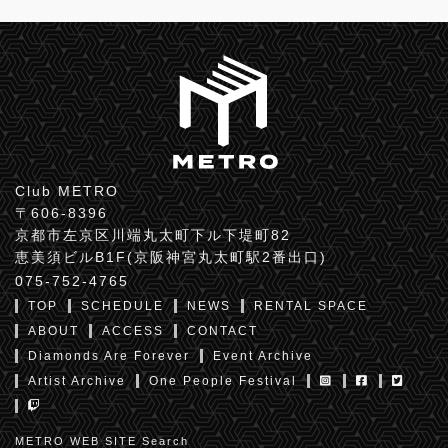
Club METRO
〒606-8396
京都市左京区川端丸太町下ル下堤町82
恵美須ビルB1F(京阪神宮丸太町駅2番出口)
075-752-4765
TOP
SCHEDULE
NEWS
RENTAL SPACE
ABOUT
ACCESS
CONTACT
Diamonds Are Forever
Event Archive
Artist Archive
One People Festival
METRO WEB SITE Search