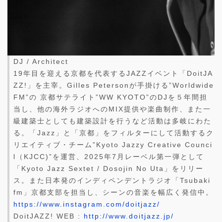
DJ / Architect
19年目を迎える京都を代表するJAZZイベント「DoitJA
ZZ!」を主宰。Gilles Petersonが手掛ける”Worldwide
FM”の 京都サテライト”WW KYOTO”のDJを５年間担
当し、他の海外ラジオへのMIX提供や楽曲制作、また一
級建築士としても建築設計を行うなど活動は多岐にわた
る。「Jazz」と「京都」をフィルターにして活動するク
リエイティブ・チーム”Kyoto Jazzy Creative Counci
l（KJCC)”を運営、2025年7月レーベル第一弾として
「Kyoto Jazz Sextet / Dosojin No Uta」をリリー
ス。また日本発のインディペンデントラジオ「Tsubaki
fm」京都支部を担当し、シーンの音楽を幅広く発信中。
https://www.instagram.com/doitjazz/
DoitJAZZ! WEB :
http://www.doitjazz.jp/