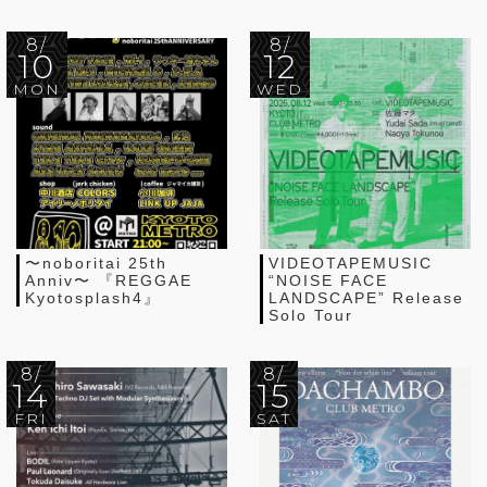
8/
8/
10
12
MON
WED
〜noboritai 25th
VIDEOTAPEMUSIC
Anniv〜 『REGGAE
“NOISE FACE
Kyotosplash4』
LANDSCAPE” Release
Solo Tour
8/
8/
14
15
FRI
SAT