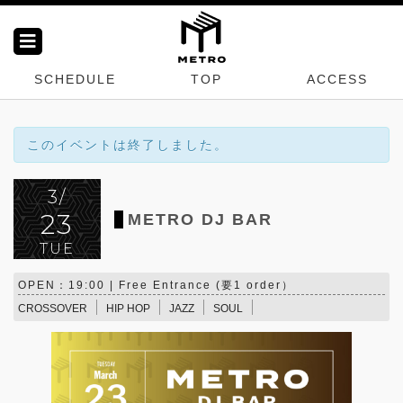
SCHEDULE
TOP
ACCESS
このイベントは終了しました。
3/
23
METRO DJ BAR
TUE
OPEN：19:00 | Free Entrance (要1 order）
CROSSOVER
HIP HOP
JAZZ
SOUL