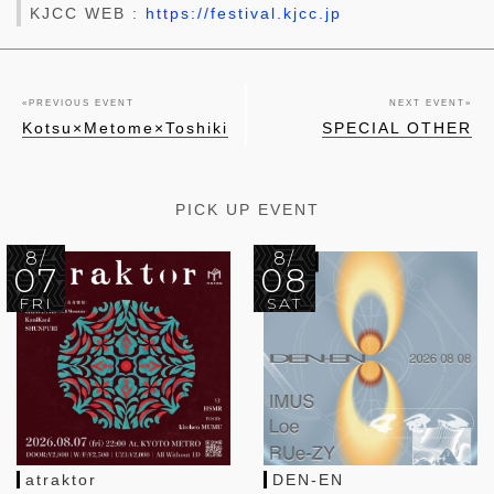
KJCC WEB :
https://festival.kjcc.jp
«
PREVIOUS EVENT
NEXT EVENT
»
Kotsu×Metome×Toshiki
SPECIAL OTHER
PICK UP EVENT
8/
8/
07
08
FRI
SAT
atraktor
DEN-EN