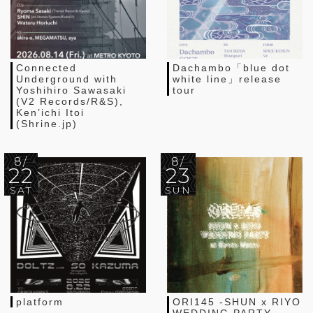
Connected
Dachambo「blue dot
Underground with
white line」release
Yoshihiro Sawasaki
tour
(V2 Records/R&S),
Ken’ichi Itoi
(Shrine.jp)
8/
8/
22
23
SAT
SUN
platform
ORI145 -SHUN x RIYO
WEDDING PARTY-