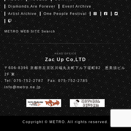
Diamonds Are Forever
Event Archive
Artist Archive
One People Festival
METRO WEB SITE Search
HEAD OFFICE
Zac Up Co,LTD
〒606-8396 京都市左京区川端丸太町下ル下堤町82 恵美須ビル
2F 東
Tel: 075-752-2787 Fax: 075-752-2785
info@metro.ne.jp
Copyright © METRO. All rights reserved.